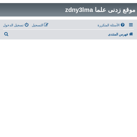
موقع زدنى علما zdny3lma
الأسئلة المتكررة
التسجيل
تسجيل الدخول
ب
فهرس المنتدى
ح
ث