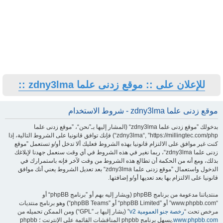
للإعلان على :: موقع زدنى علما zdny3lma ::
موقع زدنى علما zdny3lma - شروط الاستخدام
بدخولك ”موقع زدنى علما zdny3lma“ (المشار إليها بـ”نحن“، ”موقع زدنى علما
zdny3lma“, ”https://millingtec.com/php“) فإنك توافق قانونيا على الشروط التالية، إذا
كنت غير موافق على الالتزام قانونيا بهذه الشروط فعليك ألا تدخل أو/و تستعمل ”موقع
زدنى علما zdny3lma“، ربما نغير في هذه الشروط في أي وقت سنعمل جهدنا لإبلاغك
بذلك، ومع أنه من الحكمة أن تطالع هذه الشروط من وقت لآخر فإنه باستمرارك في
الدخول واستعمال ”موقع زدنى علما zdny3lma“ بعد تعديل الشروط يعني أنك موافق
قانونيا على الالتزام بها بعد تعديها أو/و إضافتها.
منتدياتنا مدعومة من برنامج phpBB (ويشار إليه بهم أو ”برنامج phpBB“ أو
“www.phpbb.com” أو ”phpBB Limited“ أو ”phpBB Teams“) وهو برنامج منتديات
مرخص تحت “
رخصة جنو العمومية v2
” (يشار إليها بـ ”GPL“) ومن الممكن تحميله من
www.phpbb.com
.يسهل برنامج phpbb المناقشات القائمة على الإنترنت ؛ phpbb