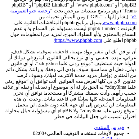
phpBB“ أو “www.phpbb.com” أو ”phpBB Limited“ أو ”phpBB
Teams“) وهو برنامج منتديات مرخص تحت “
رخصة جنو العمومية
v2
” (يشار إليها بـ ”GPL“) ومن الممكن تحميله من
www.phpbb.com
.يسهل برنامج phpbb المناقشات القائمة على
الإنترنت ؛ phpbb Limited ليست مسؤوله عن السماح و/أو عدم
السماح بالمحتوى و/أو السلوك المباح. لمزيد من المعلومات حول
phpbb اطلع على
https://www.phpbb.com/
.
أن توافق أنك لن تنشر مواد مهينة، فاحشة، سوقية، بشكل قذف،
عرقي، مهدد، جنسي أو أي نوع يخالف القانون المتبع في دولتك أو
الدولة حيث تستظيف ”موقع زدنى علما zdny3lma“، أو أي قانون
دولي. فعل أي مما سبق سوف يؤدي إلى وقفك وإزالتك بشكل دائم
من المنتدى (وإخبار مزود خدمة الانترنت لديك). وسوف تُرصد
عناوين الآي بي كلها لفرض هذه القوانين. أنت توافق أن ”موقع زدنى
علما zdny3lma“ له الحق بإزالة أي موضوع أو تعديله أو نقله أو إغلاقه
حسب رأيهم. وأنت بصفتك مشتركا أو مستخدما توافق أن تخزن
المعلومات المدخلة كلها سابقًا في قاعدة بيانات. وحيث أن هذه
المعلومات لن تُـعرض إلى أي جهة ثالثة دون علمك، لن يتحمل
”موقع زدنى علما zdny3lma“ ولا phpBB أي مسؤولية حيال محاولة
اختراق تتسبب في جعل البيانات في خطر
فهرس المنتدى
جميع الأوقات تستخدم
التوقيت العالمي+02:00