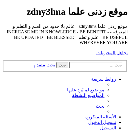
موقع زدنى علما zdny3lma
موقع زدنى علما zdny3lma - عالم بلا حدود من العلم و التعلم و
المعرفة - INCREASE ME IN KNOWLEDGE - BE BENEFIT -
BE USEFUL - علم واتعلم - BE UPDATED - BE BLESSED
WHEREVER YOU ARE
تجاهل المحتويات
بحث متقدم
بحث
روابط سريعة
مواضيع لم يُرد عليها
المواضيع النشطة
بحث
الأسئلة المتكررة
تسجيل الدخول
التسجيل