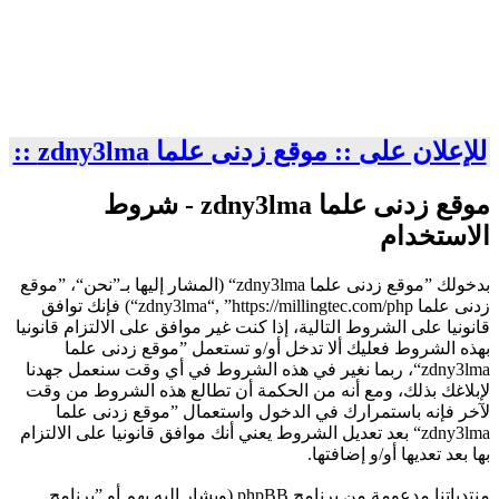
للإعلان على :: موقع زدنى علما zdny3lma ::
موقع زدنى علما zdny3lma - شروط
الاستخدام
بدخولك ”موقع زدنى علما zdny3lma“ (المشار إليها بـ”نحن“، ”موقع
زدنى علما zdny3lma“, ”https://millingtec.com/php“) فإنك توافق
قانونيا على الشروط التالية، إذا كنت غير موافق على الالتزام قانونيا
بهذه الشروط فعليك ألا تدخل أو/و تستعمل ”موقع زدنى علما
zdny3lma“، ربما نغير في هذه الشروط في أي وقت سنعمل جهدنا
لإبلاغك بذلك، ومع أنه من الحكمة أن تطالع هذه الشروط من وقت
لآخر فإنه باستمرارك في الدخول واستعمال ”موقع زدنى علما
zdny3lma“ بعد تعديل الشروط يعني أنك موافق قانونيا على الالتزام
بها بعد تعديها أو/و إضافتها.
منتدياتنا مدعومة من برنامج phpBB (ويشار إليه بهم أو ”برنامج