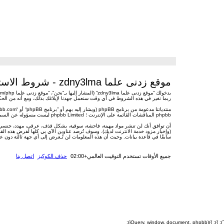
موقع زدنى علما zdny3lma - شروط الاستخدام
ربما نغير في هذه الشروط في أي وقت سنعمل جهدنا لإبلاغك بذلك، ومع أنه من الحكمة أن تطالع هذه الشروط من وقت لآخر فإنه ب
منتدياتنا مدعومة من برنامج phpBB (ويشار إليه بهم أو ”برنامج phpBB“ أو “www.phpbb.com” أو ”phpBB Limited“ أو ”phpBB Teams“) وهو برنامج منتديات مرخص تحت “
phpbb المناقشات القائمة على الإنترنت ؛ phpbb Limited ليست مسؤوله عن السماح و/أو عدم السماح بالمحتوى و/أو السلوك المباح. لمزيد من المعلومات حول phpbb اطلع على
سابقًا في قاعدة بيانات. وحيث أن هذه المعلومات لن تُـعرض إلى أي جهة ثالثة دون علمك، لن يتحمل ”موقع زدنى علما zdny3lma“ ولا phpBB أي مسؤ
جميع الأوقات تستخدم
التوقيت العالمي+02:00
حذف الكوكيز
اتصل بنا
`); }); })(jQuery, window, document, phpbb);