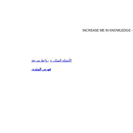
ا حدود من العلم و التعلم و المعرفة - INCREASE ME IN KNOWLEDGE - BE BENEFIT -
الأسئلة المتكررة
روابط سريعة
فهرس المنتدى