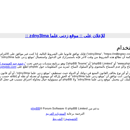
للإعلان على :: موقع زدنى علما zdny3lma ::
استمرارك في الدخول واستعمال ”موقع زدنى علما zdny3lma“ بعد تعديل الشروط يعني أنك موافق قانونيا على الالتزام بها بعد تعديها أو/و إضافتها.
رخصة جنو العمومية v2
w.phpbb.com/
أن توافق أنك لن تنشر مواد مهينة، فاحشة
(وإخبار مزود خدمة الانترنت لديك). وسوف تُرصد عناوين الآي بي كلها لفرض هذه القوانين. أنت توافق أن ”موقع زدنى ع
ولية حيال محاولة اختراق تتسبب في جعل البيانات في خطر
بدعم من
® Forum Software © phpBB Limited
phpBB
الترجمة برعاية
المنتديات العربية
الخصوصية
|
الشروط