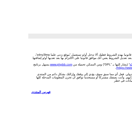
بدخولك ”موقع زدنى علما zdny3lma“ (المشار إليها بـ”نحن“، ”موقع زدنى علما zdny3lma“, ”https://millingtec.com/php“) فإنك توافق قانونيا على الشروط التالية، إذا كنت غير موافق على الالتزام قانونيا بهذه الشروط فعليك ألا تدخل أو/و تستعمل ”موقع زدنى علما zdny3lma“،
” (يشار إليها بـ ”GPL“) ومن الممكن تحميله من
www.phpbb.com
.يسهل برنامج
.
https://ww
، سوقية، بشكل قذف، عرقي، مهدد، جنسي أو أي نوع يخالف القانون المتبع في دولتك أو الدولة حيث تستظيف ”موقع زدنى علما zdny3lma“، أو أي قانون دولي. فعل أي مما سبق سوف يؤدي إلى وقفك وإزالتك بشكل دائم من المنتدى
لما zdny3lma“ له الحق بإزالة أي موضوع أو تعديله أو نقله أو إغلاقه حسب رأيهم. وأنت بصفتك مشتركا أو مستخدما توافق أن تخزن المعلومات المدخلة كلها
فهرس المنتدى