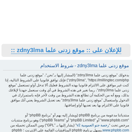
للإعلان على :: موقع زدنى علما zdny3lma ::
موقع زدنى علما zdny3lma - شروط الاستخدام
بدخولك ”موقع زدنى علما zdny3lma“ (المشار إليها بـ”نحن“، ”موقع زدنى علما
zdny3lma“, ”https://millingtec.com/php“) فإنك توافق قانونيا على الشروط التالية، إذا
كنت غير موافق على الالتزام قانونيا بهذه الشروط فعليك ألا تدخل أو/و تستعمل ”موقع
زدنى علما zdny3lma“، ربما نغير في هذه الشروط في أي وقت سنعمل جهدنا لإبلاغك
بذلك، ومع أنه من الحكمة أن تطالع هذه الشروط من وقت لآخر فإنه باستمرارك في
الدخول واستعمال ”موقع زدنى علما zdny3lma“ بعد تعديل الشروط يعني أنك موافق
قانونيا على الالتزام بها بعد تعديها أو/و إضافتها.
منتدياتنا مدعومة من برنامج phpBB (ويشار إليه بهم أو ”برنامج phpBB“ أو
“www.phpbb.com” أو ”phpBB Limited“ أو ”phpBB Teams“) وهو برنامج منتديات
مرخص تحت “
رخصة جنو العمومية v2
” (يشار إليها بـ ”GPL“) ومن الممكن تحميله من
www.phpbb.com
.يسهل برنامج phpbb المناقشات القائمة على الإنترنت ؛ phpbb