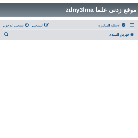
موقع زدنى علما zdny3lma
الأسئلة المتكررة
التسجيل
تسجيل الدخول
ب
فهرس المنتدى
ح
ث