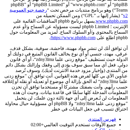
phpBB“ أو “www.phpbb.com” أو ”phpBB Limited“ أو ”phpBB
Teams“) وهو برنامج منتديات مرخص تحت “
رخصة جنو العمومية
v2
” (يشار إليها بـ ”GPL“) ومن الممكن تحميله من
www.phpbb.com
.يسهل برنامج phpbb المناقشات القائمة على
الإنترنت ؛ phpbb Limited ليست مسؤوله عن السماح و/أو عدم
السماح بالمحتوى و/أو السلوك المباح. لمزيد من المعلومات حول
phpbb اطلع على
https://www.phpbb.com/
.
أن توافق أنك لن تنشر مواد مهينة، فاحشة، سوقية، بشكل قذف،
عرقي، مهدد، جنسي أو أي نوع يخالف القانون المتبع في دولتك أو
الدولة حيث تستظيف ”موقع زدنى علما zdny3lma“، أو أي قانون
دولي. فعل أي مما سبق سوف يؤدي إلى وقفك وإزالتك بشكل دائم
من المنتدى (وإخبار مزود خدمة الانترنت لديك). وسوف تُرصد
عناوين الآي بي كلها لفرض هذه القوانين. أنت توافق أن ”موقع زدنى
علما zdny3lma“ له الحق بإزالة أي موضوع أو تعديله أو نقله أو إغلاقه
حسب رأيهم. وأنت بصفتك مشتركا أو مستخدما توافق أن تخزن
المعلومات المدخلة كلها سابقًا في قاعدة بيانات. وحيث أن هذه
المعلومات لن تُـعرض إلى أي جهة ثالثة دون علمك، لن يتحمل
”موقع زدنى علما zdny3lma“ ولا phpBB أي مسؤولية حيال محاولة
اختراق تتسبب في جعل البيانات في خطر
فهرس المنتدى
جميع الأوقات تستخدم
التوقيت العالمي+02:00