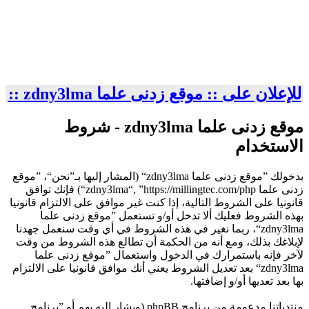
للإعلان على :: موقع زدنى علما zdny3lma ::
موقع زدنى علما zdny3lma - شروط
الاستخدام
بدخولك ”موقع زدنى علما zdny3lma“ (المشار إليها بـ”نحن“، ”موقع
زدنى علما zdny3lma“, ”https://millingtec.com/php“) فإنك توافق
قانونيا على الشروط التالية، إذا كنت غير موافق على الالتزام قانونيا
بهذه الشروط فعليك ألا تدخل أو/و تستعمل ”موقع زدنى علما
zdny3lma“، ربما نغير في هذه الشروط في أي وقت سنعمل جهدنا
لإبلاغك بذلك، ومع أنه من الحكمة أن تطالع هذه الشروط من وقت
لآخر فإنه باستمرارك في الدخول واستعمال ”موقع زدنى علما
zdny3lma“ بعد تعديل الشروط يعني أنك موافق قانونيا على الالتزام
بها بعد تعديها أو/و إضافتها.
منتدياتنا مدعومة من برنامج phpBB (ويشار إليه بهم أو ”برنامج