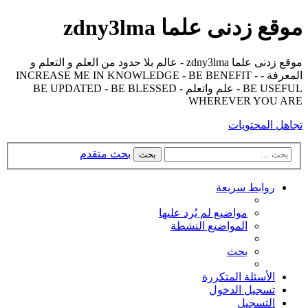
موقع زدنى علما zdny3lma
موقع زدنى علما zdny3lma - عالم بلا حدود من العلم و التعلم و
المعرفة - INCREASE ME IN KNOWLEDGE - BE BENEFIT -
BE USEFUL - علم واتعلم - BE UPDATED - BE BLESSED
WHEREVER YOU ARE
تجاهل المحتويات
بحث متقدم
بحث
روابط سريعة
مواضيع لم يُرد عليها
المواضيع النشطة
بحث
الأسئلة المتكررة
تسجيل الدخول
التسجيل