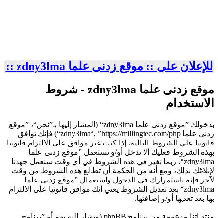
للإعلان على :: موقع زدنى علما zdny3lma ::
موقع زدنى علما zdny3lma - شروط
الاستخدام
بدخولك ”موقع زدنى علما zdny3lma“ (المشار إليها بـ”نحن“، ”موقع
زدنى علما zdny3lma“, ”https://millingtec.com/php“) فإنك توافق
قانونيا على الشروط التالية، إذا كنت غير موافق على الالتزام قانونيا
بهذه الشروط فعليك ألا تدخل أو/و تستعمل ”موقع زدنى علما
zdny3lma“، ربما نغير في هذه الشروط في أي وقت سنعمل جهدنا
لإبلاغك بذلك، ومع أنه من الحكمة أن تطالع هذه الشروط من وقت
لآخر فإنه باستمرارك في الدخول واستعمال ”موقع زدنى علما
zdny3lma“ بعد تعديل الشروط يعني أنك موافق قانونيا على الالتزام
بها بعد تعديها أو/و إضافتها.
منتدياتنا مدعومة من برنامج phpBB (ويشار إليه بهم أو ”برنامج