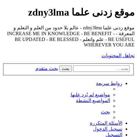
موقع زدنى علما zdny3lma
موقع زدنى علما zdny3lma - عالم بلا حدود من العلم و التعلم و
المعرفة - INCREASE ME IN KNOWLEDGE - BE BENEFIT -
BE USEFUL - علم واتعلم - BE UPDATED - BE BLESSED
WHEREVER YOU ARE
تجاهل المحتويات
بحث متقدم
بحث
روابط سريعة
مواضيع لم يُرد عليها
المواضيع النشطة
بحث
الأسئلة المتكررة
تسجيل الدخول
التسجيل