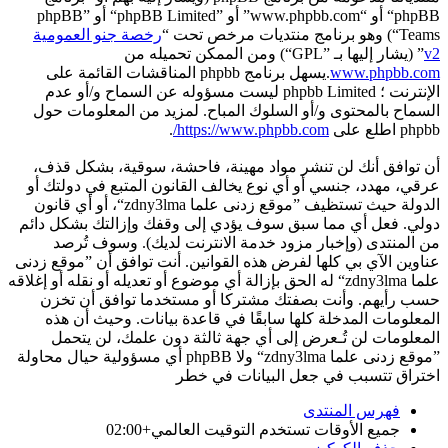
phpBB“ أو “www.phpbb.com” أو ”phpBB Limited“ أو ”phpBB
Teams“) وهو برنامج منتديات مرخص تحت “
رخصة جنو العمومية
v2
” (يشار إليها بـ ”GPL“) ومن الممكن تحميله من
www.phpbb.com
.يسهل برنامج phpbb المناقشات القائمة على
الإنترنت ؛ phpbb Limited ليست مسؤوله عن السماح و/أو عدم
السماح بالمحتوى و/أو السلوك المباح. لمزيد من المعلومات حول
phpbb اطلع على
https://www.phpbb.com/
.
أن توافق أنك لن تنشر مواد مهينة، فاحشة، سوقية، بشكل قذف،
عرقي، مهدد، جنسي أو أي نوع يخالف القانون المتبع في دولتك أو
الدولة حيث تستظيف ”موقع زدنى علما zdny3lma“، أو أي قانون
دولي. فعل أي مما سبق سوف يؤدي إلى وقفك وإزالتك بشكل دائم
من المنتدى (وإخبار مزود خدمة الانترنت لديك). وسوف تُرصد
عناوين الآي بي كلها لفرض هذه القوانين. أنت توافق أن ”موقع زدنى
علما zdny3lma“ له الحق بإزالة أي موضوع أو تعديله أو نقله أو إغلاقه
حسب رأيهم. وأنت بصفتك مشتركا أو مستخدما توافق أن تخزن
المعلومات المدخلة كلها سابقًا في قاعدة بيانات. وحيث أن هذه
المعلومات لن تُـعرض إلى أي جهة ثالثة دون علمك، لن يتحمل
”موقع زدنى علما zdny3lma“ ولا phpBB أي مسؤولية حيال محاولة
اختراق تتسبب في جعل البيانات في خطر
فهرس المنتدى
جميع الأوقات تستخدم
التوقيت العالمي+02:00