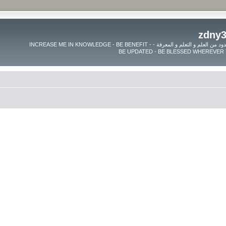
موقع زدنى علما zdny3lma - عالم بلا حدود من العلم و التعلم و المعرفة - INCREASE ME IN KNOWLEDGE - BE BENEFIT -