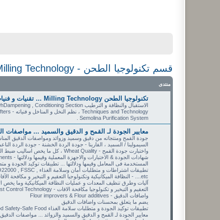
قسم تكنولوجيا الطحن - Milling Technology
منتدى
تكنولوجيا الطحن Milling Technology ... تقنيات و فنيات وتطبيقات ضبط عملية الطحن
Semolina Purification System .
معايير الجودة لـ القمح و الدقيق والسميد ... مواصفات 
جودة القمح ومنتجاته من دقيق وسميد وزوائد ومواصفات الدقيق المناسب
واختبارت جودة القمح - Wheat Quality ،
المستخدمة فى المعامل وقيمها ودلالتها ... تطبيقات توكيد الجودة و متطلبات سلامة الغذاء
تطبيقات اشتراطات و متطل
....etc - النظافة الميكانيكية وتكنولوجيا التعقيم و التبخير و مكافحة الآفات - Mechanical Cleaning & Fumigation & Pest Control
آليات وطرق تنظيف المعدات و عمليات النظافة الميكانيكية وما يخص الاسا
واضافات الدقيق - Flour improvers & Flour additives
يضم ما يتعلق بمحسنات واضافات الدقيق
تطبيقات توكيد الجودة و متطلبات سلامة الغذاء Food Safety-Safe Food