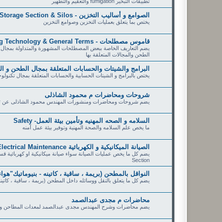
تطبيقات التبخير fumigation والتعقيم والتطهير
الصوامع و أساليب التخزين - Storage Section & Silos
يختص بما يتعلق بعمليات التخزين وصوامع التخزين
قاموس مصطلحات - Milling Technology & General Terms
يضم التعاريف الخاصة ببعض المصطلحات المشهورة والمتداولة بمجال 
الطحن والمجالات المتعلقة بها
البرامج والشيتات والحسابات المتعلقة بمجال الطحن و ال
يختص بالبرامج و الشيتات الحسابية والحسابات المتعلقة بمجال تكنولو
شروحات ومحاضرات م محمود الشاذلى
يضم شروحات ومحاضرات ومنشورات المهندس محمود الشاذلى عن تكنولوجي
السلامه و الصحه المهنيه وتأمين بيئة العمل- Safety
ما يخص علم السلامه والصحة المهنية وتوفير بيئة عمل آمنه
الصيانة الميكانيكية و الكهربائية Mechanical & Electrical Maintenance
Section
النواقل بالمطحن (بريمة ، ساقية ، كاتينه - بنيوماتيك"هواء
يضم كل ما يتعلق بالنقل ووسائله داخل المطحن (بريمة ، ساقية ، كاتينه 
محاضرات م مجدى عبدالصمد
يضم محاضرات وشرح المهندس مجدى عبدالصمد لمعدات المطاحن وتفصي