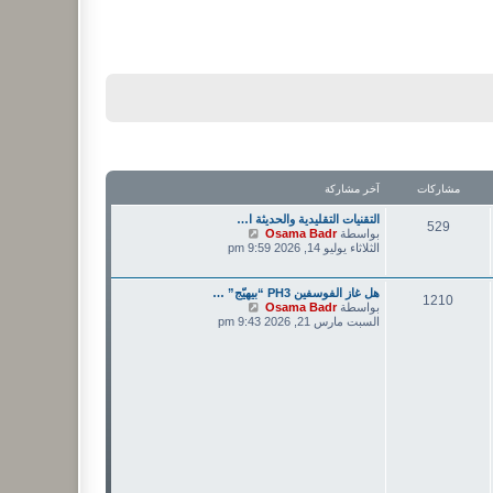
مشاركات
آخر مشاركة
التقنيات التقليدية والحديثة ا…
529
ش
بواسطة
Osama Badr
ا
الثلاثاء يوليو 14, 2026 9:59 pm
ه
د
آ
هل غاز الفوسفين PH3 “بيهيّج” …
1210
خ
ش
بواسطة
Osama Badr
ر
ا
السبت مارس 21, 2026 9:43 pm
م
ه
ش
د
ا
آ
ر
خ
ك
ر
ة
م
ش
ا
ر
ك
ة