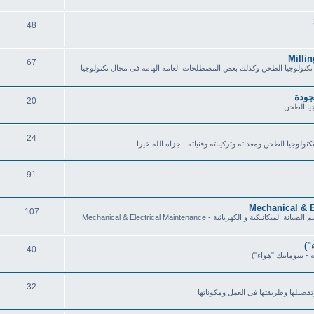
48
67
تكنولوجيا الطحن وكذلك بعض المصطلحات العامه الهامة فى مجال تكنولوجيا
جودة
20
جيا الطحن
24
ا الطحن ومعداته وتركيباته وفنياته - جزاه الله خيرا .
91
107
يضم كل ما يخص عمليات الصيانة سواء صيانة ميكانيكية او كهربائية قسم الصيانة الميكانيكية و الكهربائية - Mechanical & Electrical Maintenance
")
40
- بنيوماتيك "هواء")
32
لها وطريقتها فى العمل ومكوناتها