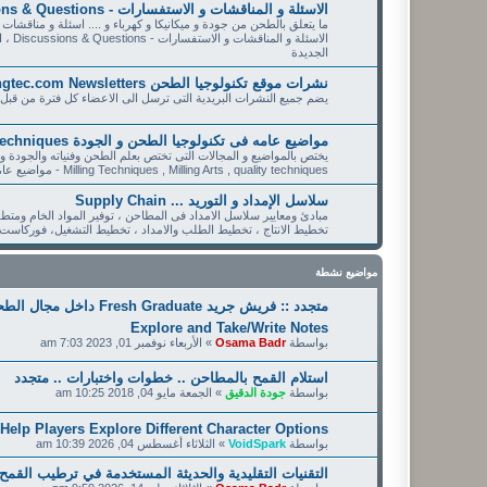
الاسئلة و المناقشات و الاستفسارات - Discussions & Questions - سؤال و جواب - Question & Answer - QA
ما يتعلق بالطحن من جودة و ميكانيكا و كهرباء و .... اسئلة و مناقشات
الاسئ
الجديدة
نشرات موقع تكنولوجيا الطحن Millingtec.com Newsletters
يضم جميع النشرات البريدية التى ترسل الى الاعضاء كل فترة من قبل 
مواضيع عامه فى تكنولوجيا الطحن و الجودة General Posts in Milling & quality Techniques
Milling Techniques , Milling Arts , quality techniques - مواضيع عامه فى تكنولوجيا الطحن و الجودة
سلاسل الإمداد و التوريد ... Supply Chain
مبادئ ومعايير سلاسل الامداد فى المطاحن ، توفير المواد الخام ومتطل
تخطيط الانتاج ، تخطيط الطلب والامداد ، تخطيط التشغيل، فوركاست sales forecast ، MPSخطة الانتاج الرئيسية ، RP ، CRP
مواضيع نشطة
متجدد :: فريش جريد uate
Explore and Take/Write Notes
بواسطة
Osama Badr
»
الأربعاء نوفمبر 01, 2023 7:03 am
استلام القمح بالمطاحن .. خطوات واختبارات .. متجدد
بواسطة
جودة الدقيق
»
الجمعة مايو 04, 2018 10:25 am
Help Players Explore Different Character Options
بواسطة
VoidSpark
»
الثلاثاء أغسطس 04, 2026 10:39 am
التقنيات التقليدية والحديثة المستخدمة في ترطيب القمح (heat Dampening