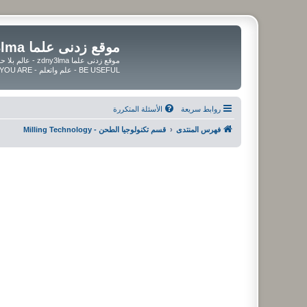
موقع زدنى علما zdny3lma
BE USEFUL - علم واتعلم - BE UPDATED - BE BLESSED WHEREVER YOU ARE
روابط سريعة
الأسئلة المتكررة
فهرس المنتدى
قسم تكنولوجيا الطحن - Milling Technology