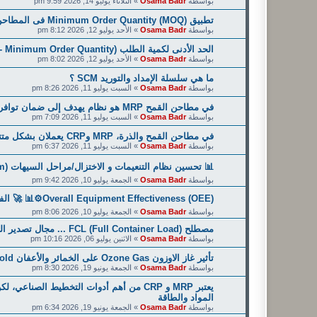
بواسطة
Osama Badr
»
الثلاثاء يوليو 14, 2026 9:59 pm
تطبيق Minimum Order Quantity (MOQ) فى المطاحن أو الحد الأدنى لكمية الطلب وحساباتها
بواسطة
Osama Badr
»
الأحد يوليو 12, 2026 8:12 pm
الحد الأدنى لكمية الطلب (MOQ - Minimum Order Quantity): التعريف، المعادلة، والتوجيهات
بواسطة
Osama Badr
»
الأحد يوليو 12, 2026 8:02 pm
ما هي سلسلة الإمداد والتوريد SCM ؟
بواسطة
Osama Badr
»
السبت يوليو 11, 2026 8:26 pm
في مطاحن القمح MRP هو نظام يهدف إلى ضمان توافر جميع المواد اللازمة للإنتاج في الوقت المناسب
بواسطة
Osama Badr
»
السبت يوليو 11, 2026 7:09 pm
في مطاحن القمح والذرة، MRP وCRP يعملان بشكل متتابع وليس كل منهما بمعزل عن الآخر
بواسطة
Osama Badr
»
السبت يوليو 11, 2026 6:37 pm
📊 تحسين نظام التنعيمات و الاختزال/مراحل السيهات (Reduction System): دراسة مرحلتي C1A وC2 في طحن الدقيق
بواسطة
Osama Badr
»
الجمعة يوليو 10, 2026 9:42 pm
Overall Equipment Effectiveness (OEE)⚙️📊 🚀 الفعالية الشاملة للمعدات ... تطبيقاتها فى المطاحن
بواسطة
Osama Badr
»
الجمعة يوليو 10, 2026 8:06 pm
مصطلح FCL (Full Container Load) ... مجال تصدير الدقيق والسميد
بواسطة
Osama Badr
»
الاثنين يوليو 06, 2026 10:16 pm
تأثير غاز الاوزون Ozone Gas على الخمائر والأعفان Yeast&Mold فى دقيق القمح
بواسطة
Osama Badr
»
الجمعة يونيو 19, 2026 8:30 pm
يعتبر MRP و CRP من أهم أدوات التخطيط الصن
المواد والطاقة
بواسطة
Osama Badr
»
الجمعة يونيو 19, 2026 6:34 pm