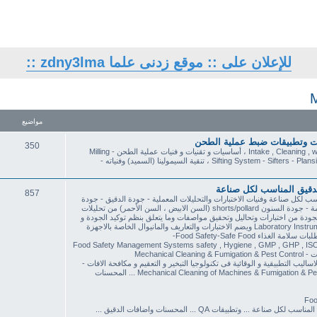
للإعلان على :: موقع زدنى علما zdny3lma ::
مواضيع
350
الاستقبال والنظافة و الترطيب Intake , Cleaning , whDampening , Conditioning Section ، أساسيات و تقنيات و فنيات عملية الطحن - Milling
Techniques and Technology ، نظم النخل و المناخل و فنياته - Sifting System - Sifters - Plansifters ، تنقية السيمولينا (السميد) وفنياته -
الدقيق المناسب لكل صناعة
857
 لكل صناعة وفنيات الاختبارات والتحليلات المعملية - جودة الدقيق - جودة
السيمولينا / السميد ، الفارينا - جودة الردة الخشنة - جودة الردة الناعمة - جودة السنون shorts/pollard (السن الابيض ، السن الأحمر) من تحليلات
 كل ما يخص اساليب ضبط الجودة من اختبارات وتحاليل وتحقيق مواصفات وما يتعلق بنظم توكيد الجودة و
شهادات الجودة & الاختبارات والاجهزة المعملية وقيمها ودلالتها - Laboratory Instruments ويضم الاختبارات والتعاريف والمانيوال الخاصة بالاجهزة
 Food Safety-Safe Food-
بات أمان وسلامة الغذاء Food Safety Management Systems safety , Hygiene , GMP , GHP , ISO22000 , FSSC ,
ليب التطبيقية و الوقائية فى تكنولوجيا التبخير و التعقيم و مكافحة الافات -
التعقيم و التبخير و تكنولوجيا مكافحة الافات - Mechanical Cleaning of Machines & Fumigation & Pest Control Technology ... المحسنات
معايير الجودة لـ القمح و الدقيق والسميد والزوائد ... مواصفات الدقيق المناسب لكل صناعة ... وتطبيقات QA ... المحسنات واضافات الدقيق ...