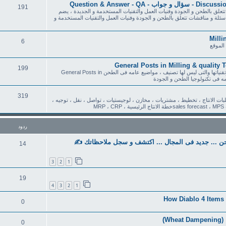
191
 تتعلق بالطحن و الجودة وفنيات العمل والتقنيات المستخدمة و الجديدة ، يضم
لة و المناقشات و الاستفسارات - Discussions & Questions ، اسئلة و مناقشات تتعلق بالطحن و الجودة وفنيات العمل والتقنيات المستخدمة و
6
الموقع
199
يختص بالمواضيع و المجالات التى تختص بعلم الطحن وفنياته والجودة وتقنياتها والتى ليس لها تصنيف ، مواضيع عامه فى الطحن General Posts in
319
بات الانتاج ، تخطيط ، مشتريات ، مخازن ، لوجيستيات ، تواصل ، نقل ، توجيه ،
M
ردود
Fresh Grad داخل مجال الطحن ... جديد فى المجال ... اكتشف و سجل ملاحظاتك ✍️
14
3
2
1
19
4
3
2
1
How Diablo 4 Items 
0
W)
0