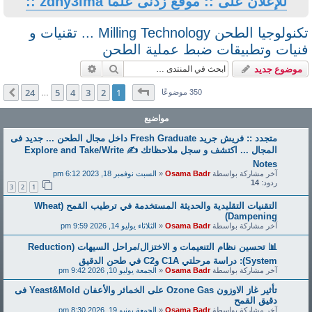
ى علما zdny3lma ::
تكنولوجيا الطحن Milling Technology ... تقنيات و
 عملية الطحن
بحث
بحث متقدم
فحة
1
من
24
24
5
4
3
2
1
التالي
…
مواضيع
متجدد :: فريش جريد Fresh Graduate داخل مجال الطحن ... جديد فى
المجال ... اكتشف و سجل ملاحظاتك ✍️ Explore and Take/Write
Osam
«
السبت نوفمبر 18, 2023 6:12 pm
3
2
1
التقنيات التقليدية والحديثة المستخدمة في ترطيب القمح (Wheat
Osam
«
الثلاثاء يوليو 14, 2026 9:59 pm
📊 تحسين نظام التنعيمات و الاختزال/مراحل السيهات (Reduction
Osam
«
الجمعة يوليو 10, 2026 9:42 pm
تأثير غاز الاوزون Ozone Gas على الخمائر والأعفان Yeast&Mold فى
Osam
«
الجمعة يونيو 19, 2026 8:30 pm