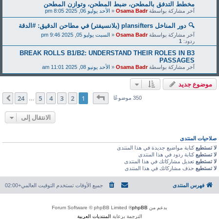
 ضبط المطحن، وتوازن المطحن
Osam
«
الأحد يوليو 06, 2025 8:05 pm
Osam
«
السبت يوليو 05, 2025 9:46 pm
BREAK ROLLS B1/B2: UNDERSTAND
Osam
«
الأحد يونيو 08, 2025 11:01 am
فحة
1
من
24
24
5
4
3
2
1
التالي
…
الانتقال إلى
منتدى
دى
دى
جميع الأوقات تستخدم
التوقيت العالمي+02:00
® Forum Software © 
ة برعاية
المنتديات العربية