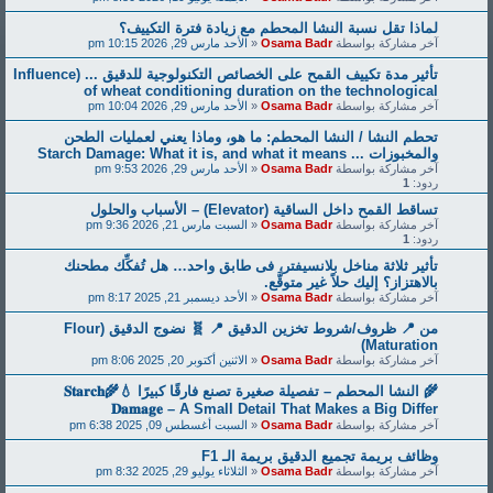
محطم مع زيادة فترة التكييف؟
Osam
«
الأحد مارس 29, 2026 10:15 pm
تأثير مدة تكييف القمح على الخصائص التكنولوجية للدقيق ... (Influence
of wheat conditioning duration
Osam
«
الأحد مارس 29, 2026 10:04 pm
طم: ما هو، وماذا يعني لعمليات الطحن
Osam
«
الأحد مارس 29, 2026 9:53 pm
 والحلول
Osam
«
السبت مارس 21, 2026 9:36 pm
يفتر، فى طابق واحد… هل تُفكِّك مطحنك
قَّع.
Osam
«
الأحد ديسمبر 21, 2025 8:17 pm
من 📍 ظروف/شروط تخزين الدقيق 📍 🧬 نضوج الدقيق (Flour
Osam
«
الاثنين أكتوبر 20, 2025 8:06 pm
🌾 النشا المحطم – تفصيلة صغيرة تصنع فارقًا كبيرًا 💧🌾𝐒𝐭𝐚𝐫𝐜𝐡
𝐃𝐚𝐦𝐚𝐠𝐞 – A Small Detail
Osam
«
السبت أغسطس 09, 2025 6:38 pm
بريمة الـ F1
Osam
«
الثلاثاء يوليو 29, 2025 8:32 pm