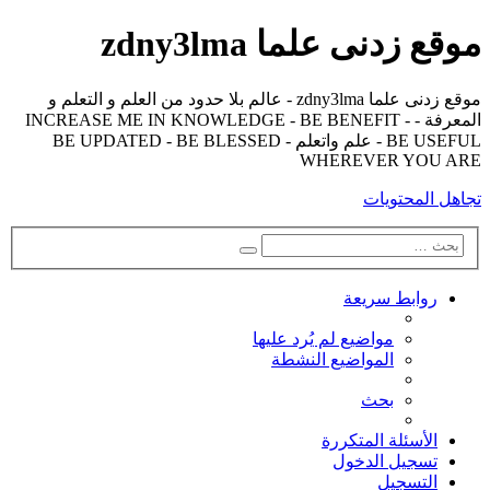
موقع زدنى علما zdny3lma
موقع زدنى علما zdny3lma - عالم بلا حدود من العلم و التعلم و
المعرفة - INCREASE ME IN KNOWLEDGE - BE BENEFIT -
BE USEFUL - علم واتعلم - BE UPDATED - BE BLESSED
WHEREVER YOU ARE
تجاهل المحتويات
بحث
بحث
متقدم
روابط سريعة
مواضيع لم يُرد عليها
المواضيع النشطة
بحث
الأسئلة المتكررة
تسجيل الدخول
التسجيل