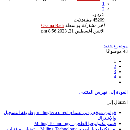
1
2
5
ردود
45209
مشاهدات
آخر مشاركة
بواسطة
Osama Badr
الاثنين أغسطس 21, 2023 8:56 pm
موضوع جديد
48 موضوعًا
1
2
3
4
التالي
العودة إلى فهرس المنتدى
الانتقال إلى
قوانين موقع زدنى علما millingtec.com/php وطريقة التسجيل
والإشتراك
قسم تكنولوجيا الطحن - Milling Technology
↲ تكنولوجيا الطحن Milling Technology ... تقنيات و فنيات