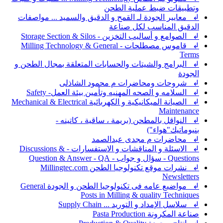
وتطبيقات ضبط عملية الطحن
↲ معايير الجودة لـ القمح و الدقيق والسميد ... مواصفات
الدقيق المناسب لكل صناعة
↲ الصوامع و أساليب التخزين - Storage Section & Silos
↲ قاموس مصطلحات - Milling Technology & General
Terms
↲ البرامج والشيتات والحسابات المتعلقة بمجال الطحن و
الجودة
↲ شروحات ومحاضرات م محمود الشاذلى
↲ السلامه و الصحه المهنيه وتأمين بيئة العمل- Safety
↲ الصيانة الميكانيكية و الكهربائية Mechanical & Electrical
Maintenance
↲ النواقل بالمطحن (بريمة ، ساقية ، كاتينه -
بنيوماتيك"هواء")
↲ محاضرات م مجدى عبدالصمد
↲ الاسئلة و المناقشات و الاستفسارات - Discussions &
Questions - سؤال و جواب - Question & Answer - QA
↲ نشرات موقع تكنولوجيا الطحن Millingtec.com
Newsletters
↲ مواضيع عامه فى تكنولوجيا الطحن و الجودة General
Posts in Milling & quality Techniques
↲ سلاسل الإمداد و التوريد ... Supply Chain
صناعة المكرونة Pasta Production