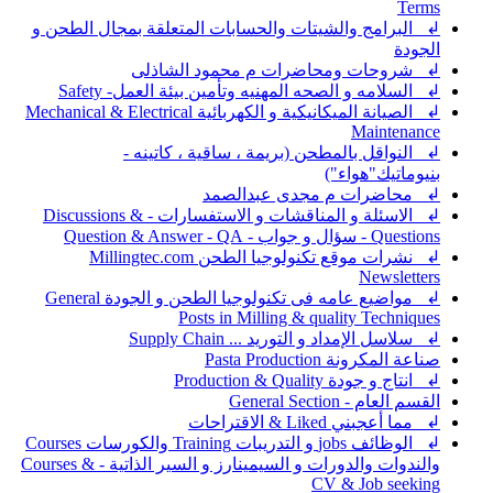
Terms
↲ البرامج والشيتات والحسابات المتعلقة بمجال الطحن و
الجودة
↲ شروحات ومحاضرات م محمود الشاذلى
↲ السلامه و الصحه المهنيه وتأمين بيئة العمل- Safety
↲ الصيانة الميكانيكية و الكهربائية Mechanical & Electrical
Maintenance
↲ النواقل بالمطحن (بريمة ، ساقية ، كاتينه -
بنيوماتيك"هواء")
↲ محاضرات م مجدى عبدالصمد
↲ الاسئلة و المناقشات و الاستفسارات - Discussions &
Questions - سؤال و جواب - Question & Answer - QA
↲ نشرات موقع تكنولوجيا الطحن Millingtec.com
Newsletters
↲ مواضيع عامه فى تكنولوجيا الطحن و الجودة General
Posts in Milling & quality Techniques
↲ سلاسل الإمداد و التوريد ... Supply Chain
صناعة المكرونة Pasta Production
↲ انتاج و جودة Production & Quality
القسم العام - General Section
↲ مما أعجبني Liked & الاقتراحات
↲ الوظائف jobs و التدريبات Training والكورسات Courses
والندوات والدورات و السيمينارز و السير الذاتية - Courses &
CV & Job seeking