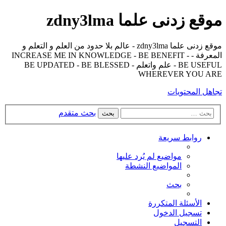
موقع زدنى علما zdny3lma
موقع زدنى علما zdny3lma - عالم بلا حدود من العلم و التعلم و
المعرفة - INCREASE ME IN KNOWLEDGE - BE BENEFIT -
BE USEFUL - علم واتعلم - BE UPDATED - BE BLESSED
WHEREVER YOU ARE
تجاهل المحتويات
بحث متقدم
بحث
روابط سريعة
مواضيع لم يُرد عليها
المواضيع النشطة
بحث
الأسئلة المتكررة
تسجيل الدخول
التسجيل