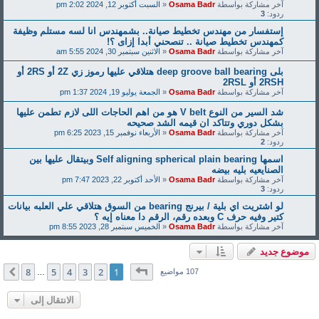
آخر مشاركة بواسطة
Osama Badr
«
السبت أكتوبر 12, 2024 2:02 pm
ردود:
3
إستفسار من مهندس تخطيط صيانة.. بشمهندس انا لسه مستلم وظيفة
كمهندس تخطيط صيانة .. تنصحني أبدا إزاى ؟!
آخر مشاركة بواسطة
Osama Badr
«
الاثنين سبتمبر 30, 2024 5:55 am
بلى deep groove ball bearing هتلاقي عليها رموز زي 2Z أو 2RS أو
2RSH أو 2RSL
آخر مشاركة بواسطة
Osama Badr
«
الجمعة يوليو 19, 2024 1:37 pm
شد السير من النوع V belt هو من اهم الحاجات اللى لازم تطمن عليها
بشكل دوري وتتاكد ان قيمه الشد صحيحه
آخر مشاركة بواسطة
Osama Badr
«
الأربعاء نوفمبر 15, 2023 6:25 pm
ردود:
2
اسمها Self aligning spherical plain bearing وبيتقال عليها بين
الصنايعيه بليه بيضه
آخر مشاركة بواسطة
Osama Badr
«
الأحد أكتوبر 22, 2023 7:47 pm
ردود:
3
لو اشتريت اي بلية / بيرنج bearing من السوق هتلاقي علي العلبه بيانات
كتير وفيه حرف C وبعده رقم، الرقم دا معناه إيه ؟
آخر مشاركة بواسطة
Osama Badr
«
الخميس سبتمبر 28, 2023 8:55 pm
موضوع جديد
صفحة
1
من
8
8
5
4
3
2
1
التالي
107 مواضيع
…
الانتقال إلى