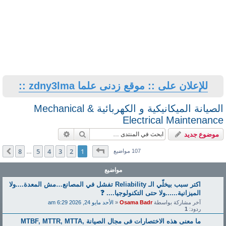
للإعلان على :: موقع زدنى علما zdny3lma ::
الصيانة الميكانيكية و الكهربائية Mechanical &
Electrical Maintenance
بحث
بحث متقدم
موضوع جديد
صفحة
1
من
8
8
5
4
3
2
1
التالي
107 مواضيع
…
مواضيع
اكتر سبب بيخلّي الـ Reliability تفشل في المصانع…مش المعدة....ولا
الميزانية......ولا حتى التكنولوجيا.... ❓
آخر مشاركة بواسطة
Osama Badr
«
الأحد مايو 24, 2026 6:29 am
ردود:
1
ما معنى هذه الاختصارات فى مجال الصيانة MTBF, MTTR, MTTA,