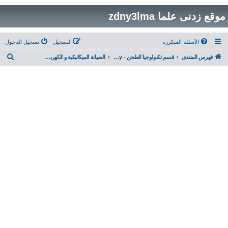
موقع زدنى علما zdny3lma
الأسئلة المتكررة
التسجيل
تسجيل الدخول
ب
فهرس المنتدى
قسم تكنولوجيا الطحن - Milling Technology
الصيانة الميكانيكية و الكهربائية Mechanical & Electrical Maintenance
ح
ث