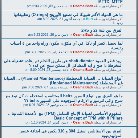
MTTD, MTTF
آخر مشاركة بواسطة
Osama Badr
«
السبت مايو 09, 2026 6:43 pm
ما هي المواد الأكثر شيوعًا في تصنيع الأورينج (O-rings) وتطبيقاتها
آخر مشاركة بواسطة
Burt
«
الجمعة أكتوبر 31, 2025 8:02 am
ردود:
1
الفرق بين بلية 2z و 2RS
آخر مشاركة بواسطة
Osama Badr
«
الاثنين مايو 26, 2025 6:23 am
لما يحصل كسر أو تآكل في أي مكوّن، بيكون وراه واحد من ٤ أسباب
رئيسية
آخر مشاركة بواسطة
Osama Badr
«
الثلاثاء فبراير 25, 2025 3:00 pm
ازود قطر العمود shaft diamter عن طريق اللحام ثم إعادة تشغيلة على
المخرطة دا صح و ايه المشاكل ال ممكن تتنتج عن كده ؟
آخر مشاركة بواسطة
Osama Badr
«
الأحد ديسمبر 15, 2024 8:00 pm
أنواع الصيانة ... الصيانة المخططة (Planned Maintenance) ... الصيانة
غير المخططة (Unplanned Maintenance)
آخر مشاركة بواسطة
Osama Badr
«
السبت ديسمبر 07, 2024 8:30 pm
ما هو الفرق بين انواع السيور belts المختلفه و استخدامات كل نوع مع
شرح وافى للرموز و الارقام الموجوده على السيور belts ؟؟
آخر مشاركة بواسطة
Osama Badr
«
السبت نوفمبر 23, 2024 6:01 pm
المفهوم الأساسي لصيانة الإنتاج الشامل (TPM) مع الأعمدة الثمانية ::
Basic Concept of TPM with 8 Pillars
آخر مشاركة بواسطة
Osama Badr
«
الاثنين أكتوبر 14, 2024 1:10 pm
الفرق بين الاستانلس استيل 304 و 316 يكمن فى اضافة عنصر
الموليبدينيوم