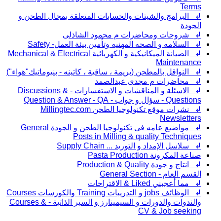
Terms
↲ البرامج والشيتات والحسابات المتعلقة بمجال الطحن و
الجودة
↲ شروحات ومحاضرات م محمود الشاذلى
↲ السلامه و الصحه المهنيه وتأمين بيئة العمل- Safety
↲ الصيانة الميكانيكية و الكهربائية Mechanical & Electrical
Maintenance
↲ النواقل بالمطحن (بريمة ، ساقية ، كاتينه - بنيوماتيك"هواء")
↲ محاضرات م مجدى عبدالصمد
↲ الاسئلة و المناقشات و الاستفسارات - Discussions &
Questions - سؤال و جواب - Question & Answer - QA
↲ نشرات موقع تكنولوجيا الطحن Millingtec.com
Newsletters
↲ مواضيع عامه فى تكنولوجيا الطحن و الجودة General
Posts in Milling & quality Techniques
↲ سلاسل الإمداد و التوريد ... Supply Chain
صناعة المكرونة Pasta Production
↲ انتاج و جودة Production & Quality
القسم العام - General Section
↲ مما أعجبني Liked & الاقتراحات
↲ الوظائف jobs و التدريبات Training والكورسات Courses
والندوات والدورات و السيمينارز و السير الذاتية - Courses &
CV & Job seeking