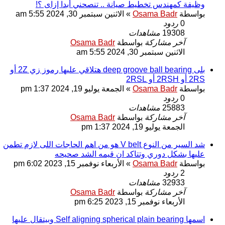
وظيفة كمهندس تخطيط صيانة .. تنصحني أبدا إزاى ؟!
بواسطة
Osama Badr
»
الاثنين سبتمبر 30, 2024 5:55 am
0
ردود
19308
مشاهدات
آخر مشاركة
بواسطة
Osama Badr
الاثنين سبتمبر 30, 2024 5:55 am
بلى deep groove ball bearing هتلاقي عليها رموز زي 2Z أو
2RS أو 2RSH أو 2RSL
بواسطة
Osama Badr
»
الجمعة يوليو 19, 2024 1:37 pm
0
ردود
25883
مشاهدات
آخر مشاركة
بواسطة
Osama Badr
الجمعة يوليو 19, 2024 1:37 pm
شد السير من النوع V belt هو من اهم الحاجات اللى لازم تطمن
عليها بشكل دوري وتتاكد ان قيمه الشد صحيحه
بواسطة
Osama Badr
»
الأربعاء نوفمبر 15, 2023 6:02 pm
2
ردود
32933
مشاهدات
آخر مشاركة
بواسطة
Osama Badr
الأربعاء نوفمبر 15, 2023 6:25 pm
اسمها Self aligning spherical plain bearing وبيتقال عليها