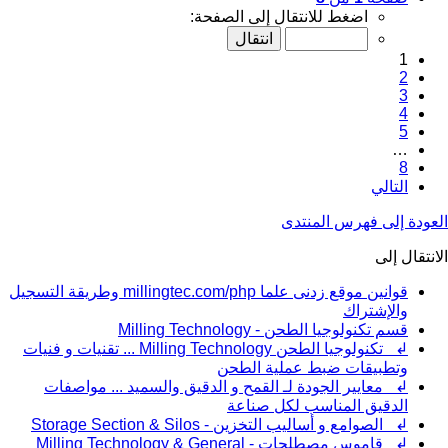
اضغط للانتقال إلى الصفحة:
1
2
3
4
5
…
8
التالي
العودة إلى فهرس المنتدى
الانتقال إلى
قوانين موقع زدنى علما millingtec.com/php وطريقة التسجيل
والإشتراك
قسم تكنولوجيا الطحن - Milling Technology
↲ تكنولوجيا الطحن Milling Technology ... تقنيات و فنيات
وتطبيقات ضبط عملية الطحن
↲ معايير الجودة لـ القمح و الدقيق والسميد ... مواصفات
الدقيق المناسب لكل صناعة
↲ الصوامع و أساليب التخزين - Storage Section & Silos
↲ قاموس مصطلحات - Milling Technology & General