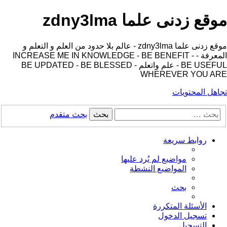
موقع زدنى علما zdny3lma
موقع زدنى علما zdny3lma - عالم بلا حدود من العلم و التعلم و
المعرفة - INCREASE ME IN KNOWLEDGE - BE BENEFIT -
BE USEFUL - علم واتعلم - BE UPDATED - BE BLESSED
WHEREVER YOU ARE
تجاهل المحتويات
بحث
بحث متقدم
روابط سريعة
مواضيع لم يُرد عليها
المواضيع النشطة
بحث
الأسئلة المتكررة
تسجيل الدخول
التسجيل