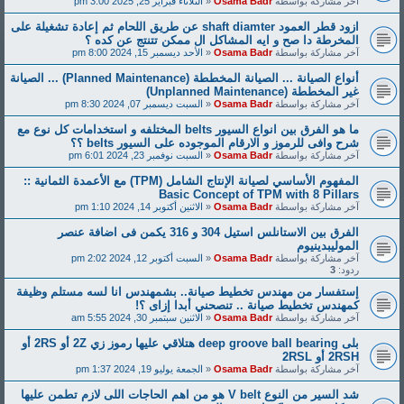
Osam
«
الثلاثاء فبراير 25, 2025 3:00 pm
ازود قطر العمود shaft diamter عن طريق اللحام ثم إعادة تشغيلة على
مشاكل ال ممكن تتنتج عن كده ؟
Osam
«
الأحد ديسمبر 15, 2024 8:00 pm
أنواع الصيانة ... الصيانة المخططة (Planned Maintenance) ... الصيانة
Osam
«
السبت ديسمبر 07, 2024 8:30 pm
ما هو الفرق بين انواع السيور belts المختلفه و استخدامات كل نوع مع
لموجوده على السيور belts ؟؟
Osam
«
السبت نوفمبر 23, 2024 6:01 pm
المفهوم الأساسي لصيانة الإنتاج الشامل (TPM) مع الأعمدة الثمانية ::
Basic Concept 
Osam
«
الاثنين أكتوبر 14, 2024 1:10 pm
الفرق بين الاستانلس استيل 304 و 316 يكمن فى اضافة عنصر
Osam
«
السبت أكتوبر 12, 2024 2:02 pm
ط صيانة.. بشمهندس انا لسه مستلم وظيفة
تنصحني أبدا إزاى ؟!
Osam
«
الاثنين سبتمبر 30, 2024 5:55 am
بلى deep groove ball bearing هتلاقي عليها رموز زي 2Z أو 2RS أو
Osam
«
الجمعة يوليو 19, 2024 1:37 pm
شد السير من النوع V belt هو من اهم الحاجات اللى لازم تطمن عليها