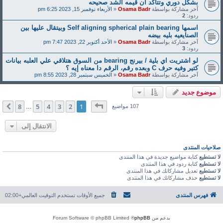
يمه الشد صحيحه
Osam
«
الأربعاء نوفمبر 15, 2023 6:25 pm
اسمها Self aligning spherical plain bearing وبيتقال عليها بين
Osam
«
الأحد أكتوبر 22, 2023 7:47 pm
لو اشتريت اي بلية / بيرنج bearing من السوق هتلاقي علي العلبه بيانات
Osam
«
الخميس سبتمبر 28, 2023 8:55 pm
صفحة
1
من
8
8
5
4
3
2
1
التالي
يع
…
الانتقال إلى
منتدى
دى
دى
جميع الأوقات تستخدم
التوقيت العالمي+02:00
® Forum Software © 