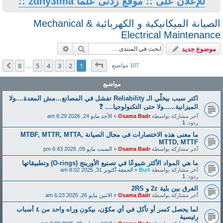
ى علما zdny3lma ::
الصيانة الميكانيكية و الكهربائية Mechanical &
El
بحث
بحث متقدم
صفحة
1
من
8
8
5
4
3
2
1
التالي
يع
…
مواضيع
اكتر سبب بيخلّي الـ Reliability تفشل في المصانع…مش المعدة....ولا
نولوجيا.... ❓
Osam
«
الأحد مايو 24, 2026 6:29 am
ما معنى هذه الاختصارات فى مجال الصيانة MTBF, MTTR, MTTA,
Osam
«
السبت مايو 09, 2026 6:43 pm
 الأورينج (O-rings) وتطبيقاتها
لجمعة أكتوبر 31, 2025 8:02 am
Osam
«
الاثنين مايو 26, 2025 6:23 am
لما يحصل كسر أو تآكل في أي مكوّن، بيكون وراه واحد من ٤ أسباب