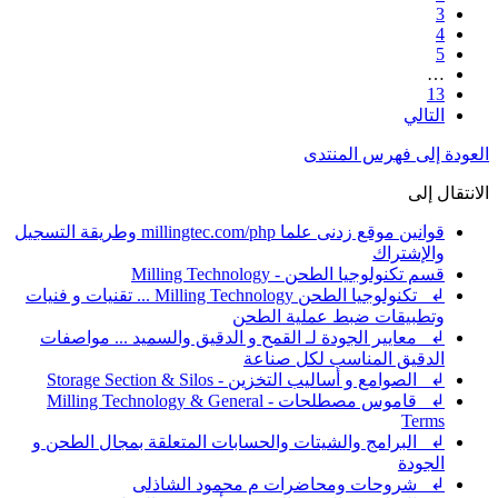
3
4
5
…
13
التالي
العودة إلى فهرس المنتدى
الانتقال إلى
قوانين موقع زدنى علما millingtec.com/php وطريقة التسجيل
والإشتراك
قسم تكنولوجيا الطحن - Milling Technology
↲ تكنولوجيا الطحن Milling Technology ... تقنيات و فنيات
وتطبيقات ضبط عملية الطحن
↲ معايير الجودة لـ القمح و الدقيق والسميد ... مواصفات
الدقيق المناسب لكل صناعة
↲ الصوامع و أساليب التخزين - Storage Section & Silos
↲ قاموس مصطلحات - Milling Technology & General
Terms
↲ البرامج والشيتات والحسابات المتعلقة بمجال الطحن و
الجودة
↲ شروحات ومحاضرات م محمود الشاذلى