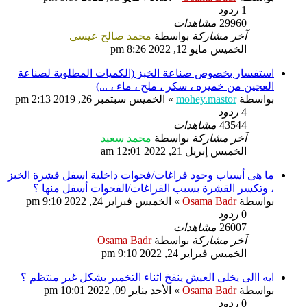
1
ردود
29960
مشاهدات
آخر مشاركة
بواسطة
محمد صالح عيسى
الخميس مايو 12, 2022 8:26 pm
استفسار بخصوص صناعة الخبز (الكميات المطلوبة لصناعة
العجين من خميره ، سكر ، ملح ، ماء ، ...)
بواسطة
mohey.mastor
»
الخميس سبتمبر 26, 2019 2:13 pm
4
ردود
43544
مشاهدات
آخر مشاركة
بواسطة
محمد سعيد
الخميس إبريل 21, 2022 12:01 am
ما هى أسباب وجود فراغات/فجوات داخلية اسفل قشرة الخبز
، وتكسر القشرة بسبب الفراغات/الفجوات أسفل منها ؟
بواسطة
Osama Badr
»
الخميس فبراير 24, 2022 9:10 pm
0
ردود
26007
مشاهدات
آخر مشاركة
بواسطة
Osama Badr
الخميس فبراير 24, 2022 9:10 pm
ايه االى يخلى العيش ينفخ اثناء التخمير بشكل غير منتظم ؟
بواسطة
Osama Badr
»
الأحد يناير 09, 2022 10:01 pm
0
ردود