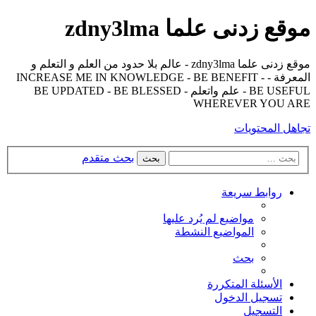
موقع زدنى علما zdny3lma
موقع زدنى علما zdny3lma - عالم بلا حدود من العلم و التعلم و
المعرفة - INCREASE ME IN KNOWLEDGE - BE BENEFIT -
BE USEFUL - علم واتعلم - BE UPDATED - BE BLESSED
WHEREVER YOU ARE
تجاهل المحتويات
بحث متقدم
بحث
روابط سريعة
مواضيع لم يُرد عليها
المواضيع النشطة
بحث
الأسئلة المتكررة
تسجيل الدخول
التسجيل