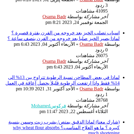
3
ردود
41095
مشاهدات
آخر مشاركة
بواسطة
Osama Badr
الجمعة نوفمبر 24, 2023 8:21 pm
اسباب تصلب الخبز بعد خروجه من الفرن بفترة قصيرة ؟
لماذا يصير الخبز صلبا بعد خروجه من الفرن بنصف ساعة ؟
بواسطة
Osama Badr
»
الأربعاء أكتوبر 04, 2023 6:43 pm
0
ردود
26075
مشاهدات
آخر مشاركة
بواسطة
Osama Badr
الأربعاء أكتوبر 04, 2023 6:43 pm
لماذا في بعض المطاحن نسبة الرطوبة تتراوح بين 13% الى
14% فقط واذا ارتفعت الرطوبة قليلا يحصل إعاقة في العمل
بواسطة
Osama Badr
»
الأحد أكتوبر 31, 2021 10:39 pm
1
ردود
28768
مشاهدات
آخر مشاركة
بواسطة
فركوسMohamed
الثلاثاء أغسطس 22, 2023 11:47 pm
(شارك معنا) لماذا الدقيق يمتص/ يشرب زيت وسمن بنسبة
كبيره ؟ ما هو العلاج المناسب؟ why wheat flour absorbs
much shortening