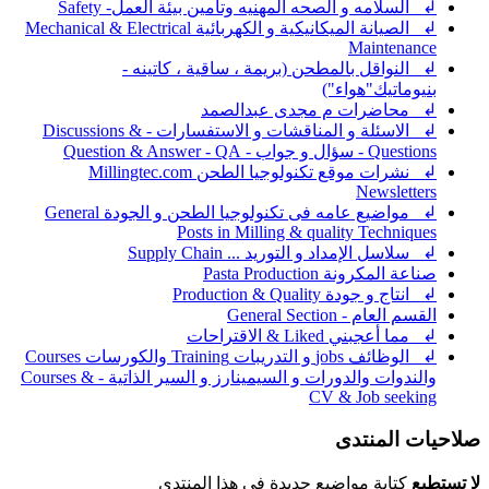
↲ السلامه و الصحه المهنيه وتأمين بيئة العمل- Safety
↲ الصيانة الميكانيكية و الكهربائية Mechanical & Electrical
Maintenance
↲ النواقل بالمطحن (بريمة ، ساقية ، كاتينه -
بنيوماتيك"هواء")
↲ محاضرات م مجدى عبدالصمد
↲ الاسئلة و المناقشات و الاستفسارات - Discussions &
Questions - سؤال و جواب - Question & Answer - QA
↲ نشرات موقع تكنولوجيا الطحن Millingtec.com
Newsletters
↲ مواضيع عامه فى تكنولوجيا الطحن و الجودة General
Posts in Milling & quality Techniques
↲ سلاسل الإمداد و التوريد ... Supply Chain
صناعة المكرونة Pasta Production
↲ انتاج و جودة Production & Quality
القسم العام - General Section
↲ مما أعجبني Liked & الاقتراحات
↲ الوظائف jobs و التدريبات Training والكورسات Courses
والندوات والدورات و السيمينارز و السير الذاتية - Courses &
CV & Job seeking
صلاحيات المنتدى
لا تستطيع
كتابة مواضيع جديدة في هذا المنتدى