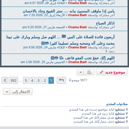
آخر مشاركة بواسطة
Osama Badr
«
الثلاثاء إبريل 28, 2026 6:57 am
يامن إذا ماوقف المسيئ ببابه .... ستر القبيح وجاد بالاحسان
آخر مشاركة بواسطة
Osama Badr
«
الأربعاء إبريل 22, 2026 7:29 am
اذكار الصباح
آخر مشاركة بواسطة
Osama Badr
«
الجمعة مارس 27, 2026 5:20 pm
‏أربعون فائدة للصلاة على النبي ﷺ ... اللهم صل وسلم وبارك على نبينا
محمد وعلى آله وصحبه وسلم تسليما كثيرا 🤲🏻
آخر مشاركة بواسطة
Osama Badr
«
الثلاثاء مارس 24, 2026 9:56 pm
ردود:
1
اللهم إنّك عفوٌ تحب العفو فاعف عنّا 🤲🏻
آخر مشاركة بواسطة
Osama Badr
«
الخميس مارس 19, 2026 1:06 am
موضوع جديد
صفحة
1
من
392
392
5
4
3
2
1
التالي
5877 موضوعًا
…
الانتقال إلى
صلاحيات المنتدى
لا تستطيع
كتابة مواضيع جديدة في هذا المنتدى
لا تستطيع
كتابة ردود في هذا المنتدى
لا تستطيع
تعديل مشاركاتك في هذا المنتدى
لا تستطيع
حذف مشاركاتك في هذا المنتدى