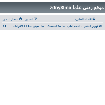
موقع زدنى علما zdny3lma
الأسئلة المتكررة
التسجيل
تسجيل الدخول
ب
فهرس المنتدى
القسم العام - General Section
مما أعجبني Liked & الاقتراحات
ح
ث