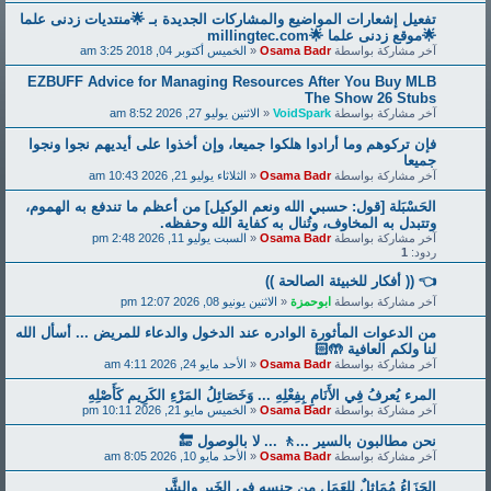
تفعيل إشعارات المواضيع والمشاركات الجديدة بـ 🌟منتديات زدنى علما
🌟موقع زدنى علما 🌟millingtec.com
آخر مشاركة بواسطة
Osama Badr
«
الخميس أكتوبر 04, 2018 3:25 am
EZBUFF Advice for Managing Resources After You Buy MLB
The Show 26 Stubs
آخر مشاركة بواسطة
VoidSpark
«
الاثنين يوليو 27, 2026 8:52 am
فإن تركوهم وما أرادوا هلكوا جميعا، وإن أخذوا على أيديهم نجوا ونجوا
جميعا
آخر مشاركة بواسطة
Osama Badr
«
الثلاثاء يوليو 21, 2026 10:43 am
الحَسْبَلة [قول: حسبي الله ونعم الوكيل] من أعظم ما تندفع به الهموم،
وتتبدل به المخاوف، وتُنال به كفاية الله وحفظه.
آخر مشاركة بواسطة
Osama Badr
«
السبت يوليو 11, 2026 2:48 pm
ردود:
1
👈 (( أفكار للخبيئة الصالحة ))
آخر مشاركة بواسطة
ابوحمزة
«
الاثنين يونيو 08, 2026 12:07 pm
من الدعوات المأثورة الوادره عند الدخول والدعاء للمريض ... أسأل الله
لنا ولكم العافية 🤲🏻
آخر مشاركة بواسطة
Osama Badr
«
الأحد مايو 24, 2026 4:11 am
المرء يُعرفُ فِي الأَنَامِ بِفِعْلِهِ ... وَخَصَائِلُ المَرْءِ الكَرِيم كَأَصْلِهِ
آخر مشاركة بواسطة
Osama Badr
«
الخميس مايو 21, 2026 10:11 pm
نحن مطالبون بالسير ...🚶 ... لا بالوصول 🔚
آخر مشاركة بواسطة
Osama Badr
«
الأحد مايو 10, 2026 8:05 am
الجَزَاءُ مُمَاثِلٌ لِلعَمَلِ مِن جِنسِهِ في الخَيرِ والشَّرِ