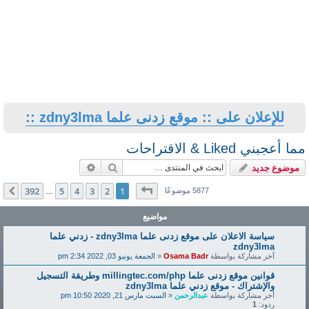
للإعلان على :: موقع زدنى علما zdny3lma ::
مما أعجبني Liked & الاقتراحات
بحث
بحث متقدم
موضوع جديد
صفحة
1
من
392
392
5
4
3
2
1
التالي
5877 موضوعًا
…
مواضيع
سياسة الاعلان على موقع زدنى علما zdny3lma - زدني علما
zdny3lma
آخر مشاركة بواسطة
Osama Badr
«
الجمعة يونيو 03, 2022 2:34 pm
قوانين موقع زدنى علما millingtec.com/php وطريقة التسجيل
والإشتراك - موقع زدني علما zdny3lma
آخر مشاركة بواسطة
عبدالرحمن
«
السبت مارس 21, 2020 10:50 pm
ردود:
1