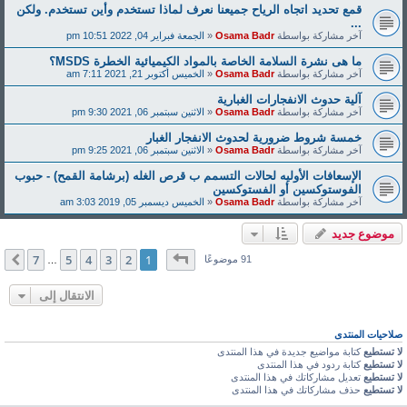
قمع تحديد اتجاه الرياح جميعنا نعرف لماذا تستخدم وأين تستخدم. ولكن
...
آخر مشاركة بواسطة
Osama Badr
«
الجمعة فبراير 04, 2022 10:51 pm
ما هى نشرة السلامة الخاصة بالمواد الكيميائية الخطرة MSDS؟
آخر مشاركة بواسطة
Osama Badr
«
الخميس أكتوبر 21, 2021 7:11 am
آلية حدوث الانفجارات الغبارية
آخر مشاركة بواسطة
Osama Badr
«
الاثنين سبتمبر 06, 2021 9:30 pm
خمسة شروط ضرورية لحدوث الانفجار الغبار
آخر مشاركة بواسطة
Osama Badr
«
الاثنين سبتمبر 06, 2021 9:25 pm
الإسعافات الأوليه لحالات التسمم ب قرص الغله (برشامة القمح) - حبوب
الفوستوكسين أو الفستوكسين
آخر مشاركة بواسطة
Osama Badr
«
الخميس ديسمبر 05, 2019 3:03 am
موضوع جديد
صفحة
1
من
7
7
5
4
3
2
1
التالي
91 موضوعًا
…
الانتقال إلى
صلاحيات المنتدى
لا تستطيع
كتابة مواضيع جديدة في هذا المنتدى
لا تستطيع
كتابة ردود في هذا المنتدى
لا تستطيع
تعديل مشاركاتك في هذا المنتدى
لا تستطيع
حذف مشاركاتك في هذا المنتدى