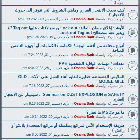
ردود:
2
كيف يحدث الانفجار الغباري وماهي الشروط التي تتوفر الى حدوث
الانفجار ؟
آخر مشاركة بواسطة
Osama Badr
«
الخميس أغسطس 03, 2023 6:33 pm
الأوشا: إغلاق مصادر الطاقة Lock out ووضع لافتات عليها Tag out ///
ويعبر عنه بمصطلح Lock out Tag out
آخر مشاركة بواسطة
Osama Badr
«
الأحد مارس 19, 2023 8:36 pm
أنواع مختلفة من أقنعة الوجه / الكمامة / الكمامات أو أجهزة التنفس
المتاحة
آخر مشاركة بواسطة
Osama Badr
«
السبت ديسمبر 31, 2022 7:24 pm
معدات / مهمات الوقاية الشخصية PPE
آخر مشاركة بواسطة
Osama Badr
«
الأربعاء ديسمبر 28, 2022 6:34 pm
الملابس الفضفاضة خطيرة للغاية أثناء العمل على الآلات - OLD
MODEL MILL
آخر مشاركة بواسطة
Osama Badr
«
الثلاثاء ديسمبر 27, 2022 7:13 pm
Seminar on DUST EXPLOSION & SAFETY :: سيمينار عن الانفجار
الغبارى
آخر مشاركة بواسطة
Osama Badr
«
الأربعاء سبتمبر 28, 2022 9:18 pm
ما هو MSDS ما تعني؟
آخر مشاركة بواسطة
Osama Badr
«
الأربعاء يوليو 20, 2022 10:14 am
طريقة الإستخدام الآمن لمرافع بسلسلة أو مرافع السحب ( بلانكو أو
راتش )
آخر مشاركة بواسطة
Osama Badr
«
السبت يونيو 04, 2022 8:00 pm