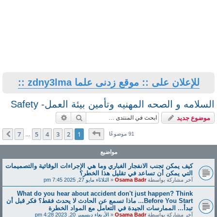
للإعلان على :: موقع زدنى علما zdny3lma ::
السلامه و الصحه المهنيه وتأمين بيئة العمل- Safety
بحث
بحث متقدم
موضوع جديد
صفحة
1
من
7
7
5
4
3
2
1
التالي
91 موضوعًا
…
مواضيع
كيف يمكن تجنب الانفجار الغباري وما هي الإجراءات الوقائية والتصميمات
التي يمكن أن تساعد في تقليل هذا الخطر؟
آخر مشاركة بواسطة
Osama Badr
«
الثلاثاء مايو 27, 2025 7:45 pm
What do you hear about accident don't just happen? Think
Before You Start... ماذا تسمع عن الحادث لا يحدث فقط؟ فكر قبل أن
تبدأ... الممارسات الجيدة في التعامل مع المواد الخطرة
آخر مشاركة بواسطة
Osama Badr
«
الأربعاء ديسمبر 20, 2023 4:28 pm