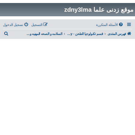
موقع زدنى علما zdny3lma
الأسئلة المتكررة
التسجيل
تسجيل الدخول
ب
فهرس المنتدى
قسم تكنولوجيا الطحن - Milling Technology
السلامه و الصحه المهنيه وتأمين بيئة العمل- Safety
ح
ث