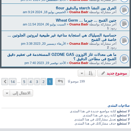
الفرق بين النشا starch والدقيق flour
آخر مشاركة بواسطة
Osama Badr
«
الخميس يوليو 18, 2024 9:24 am
جنين القمح ... جيرما ... Wheat Germ
آخر مشاركة بواسطة
Osama Badr
«
السبت يوليو 06, 2024 11:54 am
ردود:
1
حساسية السيلياك هي استجابة مناعية غير طبيعية لبروتين الجلوتين ...
خاصة فى القمح
آخر مشاركة بواسطة
Osama Badr
«
الأربعاء ديسمبر 20, 2023 3:38 pm
ردود:
2
ما هى معدلات غاز الاوزون OZONE GAS المستخدمة فى تعقيم دقيق
القمح فى مطاحن الدقيق ؟
آخر مشاركة بواسطة
Osama Badr
«
الأحد نوفمبر 19, 2023 7:40 pm
موضوع جديد
صفحة
1
من
14
14
5
4
3
2
1
التالي
199 موضوعًا
…
الانتقال إلى
صلاحيات المنتدى
لا تستطيع
كتابة مواضيع جديدة في هذا المنتدى
لا تستطيع
كتابة ردود في هذا المنتدى
لا تستطيع
تعديل مشاركاتك في هذا المنتدى
لا تستطيع
حذف مشاركاتك في هذا المنتدى