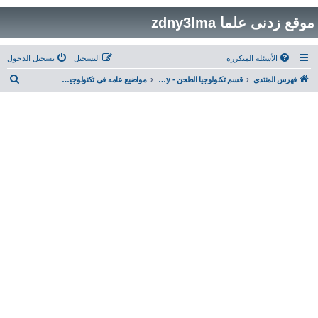
موقع زدنى علما zdny3lma
الأسئلة المتكررة
التسجيل
تسجيل الدخول
ب
فهرس المنتدى
قسم تكنولوجيا الطحن - Milling Technology
مواضيع عامه فى تكنولوجيا الطحن و الجودة General Posts in Milling & quality Techniques
ح
ث