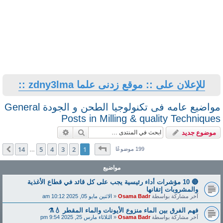
للإعلان على :: موقع زدنى علما zdny3lma ::
مواضيع عامه فى تكنولوجيا الطحن و الجودة General
Posts in Milling & quality Techniques
بحث
بحث متقدم
موضوع جديد
صفحة
1
من
14
14
5
4
3
2
1
التالي
199 موضوعًا
…
مواضيع
🔴 10 مؤشرات أداء رئيسية يجب على كل قائد في قطاع الأغذية
والمشروبات إتقانها
آخر مشاركة بواسطة
Osama Badr
«
الاثنين مايو 05, 2025 10:12 am
فهم الفرق بين الماء منزوع الأيونات والماء المقطر 💧⚗️
آخر مشاركة بواسطة
Osama Badr
«
الثلاثاء مارس 25, 2025 9:54 pm