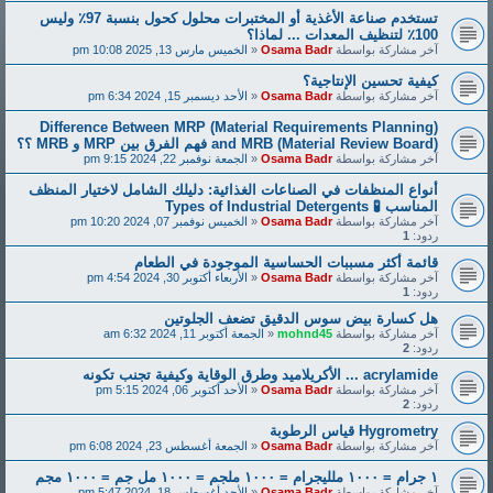
تستخدم صناعة الأغذية أو المختبرات محلول كحول بنسبة 97٪ وليس
100٪ لتنظيف المعدات ... لماذا؟
آخر مشاركة بواسطة
Osama Badr
«
الخميس مارس 13, 2025 10:08 pm
كيفية تحسين الإنتاجية؟
آخر مشاركة بواسطة
Osama Badr
«
الأحد ديسمبر 15, 2024 6:34 pm
Difference Between MRP (Material Requirements Planning)
and MRB (Material Review Board) فهم الفرق بين MRP و MRB ؟؟
آخر مشاركة بواسطة
Osama Badr
«
الجمعة نوفمبر 22, 2024 9:15 pm
أنواع المنظفات في الصناعات الغذائية: دليلك الشامل لاختيار المنظف
المناسب 🧪 Types of Industrial Detergents
آخر مشاركة بواسطة
Osama Badr
«
الخميس نوفمبر 07, 2024 10:20 pm
ردود:
1
قائمة أكثر مسببات الحساسية الموجودة في الطعام
آخر مشاركة بواسطة
Osama Badr
«
الأربعاء أكتوبر 30, 2024 4:54 pm
ردود:
1
هل كسارة بيض سوس الدقيق تضعف الجلوتين
آخر مشاركة بواسطة
mohnd45
«
الجمعة أكتوبر 11, 2024 6:32 am
ردود:
2
acrylamide ... الأكريلاميد وطرق الوقاية وكيفية تجنب تكونه
آخر مشاركة بواسطة
Osama Badr
«
الأحد أكتوبر 06, 2024 5:15 pm
ردود:
2
Hygrometry قياس الرطوبة
آخر مشاركة بواسطة
Osama Badr
«
الجمعة أغسطس 23, 2024 6:08 pm
١ جرام = ١٠٠٠ ملليجرام = ١٠٠٠ ملجم = ١٠٠٠ مل جم = ١٠٠٠ مجم
آخر مشاركة بواسطة
Osama Badr
«
الأحد أغسطس 18, 2024 5:47 pm