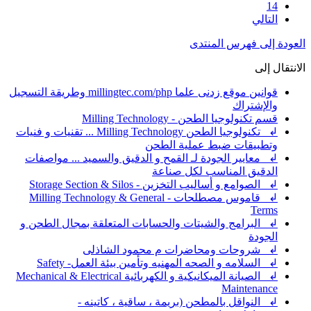
14
التالي
العودة إلى فهرس المنتدى
الانتقال إلى
قوانين موقع زدنى علما millingtec.com/php وطريقة التسجيل
والإشتراك
قسم تكنولوجيا الطحن - Milling Technology
↲ تكنولوجيا الطحن Milling Technology ... تقنيات و فنيات
وتطبيقات ضبط عملية الطحن
↲ معايير الجودة لـ القمح و الدقيق والسميد ... مواصفات
الدقيق المناسب لكل صناعة
↲ الصوامع و أساليب التخزين - Storage Section & Silos
↲ قاموس مصطلحات - Milling Technology & General
Terms
↲ البرامج والشيتات والحسابات المتعلقة بمجال الطحن و
الجودة
↲ شروحات ومحاضرات م محمود الشاذلى
↲ السلامه و الصحه المهنيه وتأمين بيئة العمل- Safety
↲ الصيانة الميكانيكية و الكهربائية Mechanical & Electrical
Maintenance
↲ النواقل بالمطحن (بريمة ، ساقية ، كاتينه -