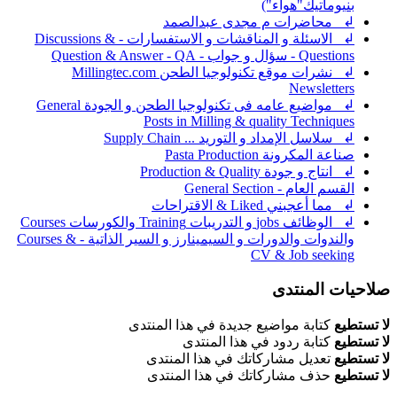
بنيوماتيك"هواء")
↲ محاضرات م مجدى عبدالصمد
↲ الاسئلة و المناقشات و الاستفسارات - Discussions &
Questions - سؤال و جواب - Question & Answer - QA
↲ نشرات موقع تكنولوجيا الطحن Millingtec.com
Newsletters
↲ مواضيع عامه فى تكنولوجيا الطحن و الجودة General
Posts in Milling & quality Techniques
↲ سلاسل الإمداد و التوريد ... Supply Chain
صناعة المكرونة Pasta Production
↲ انتاج و جودة Production & Quality
القسم العام - General Section
↲ مما أعجبني Liked & الاقتراحات
↲ الوظائف jobs و التدريبات Training والكورسات Courses
والندوات والدورات و السيمينارز و السير الذاتية - Courses &
CV & Job seeking
صلاحيات المنتدى
لا تستطيع
كتابة مواضيع جديدة في هذا المنتدى
لا تستطيع
كتابة ردود في هذا المنتدى
لا تستطيع
تعديل مشاركاتك في هذا المنتدى
لا تستطيع
حذف مشاركاتك في هذا المنتدى