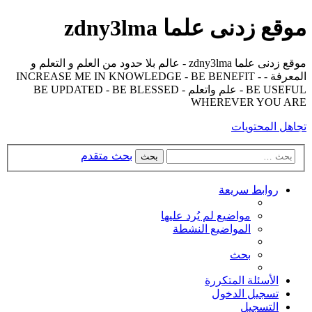
موقع زدنى علما zdny3lma
موقع زدنى علما zdny3lma - عالم بلا حدود من العلم و التعلم و
المعرفة - INCREASE ME IN KNOWLEDGE - BE BENEFIT -
BE USEFUL - علم واتعلم - BE UPDATED - BE BLESSED
WHEREVER YOU ARE
تجاهل المحتويات
بحث متقدم
بحث
روابط سريعة
مواضيع لم يُرد عليها
المواضيع النشطة
بحث
الأسئلة المتكررة
تسجيل الدخول
التسجيل