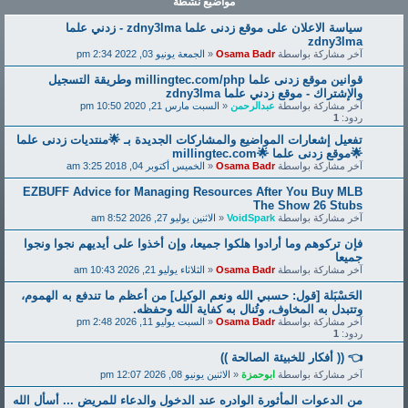
مواضيع نشطة
سياسة الاعلان على موقع زدنى علما zdny3lma - زدني علما
zdny3lma
آخر مشاركة بواسطة
Osama Badr
«
الجمعة يونيو 03, 2022 2:34 pm
قوانين موقع زدنى علما millingtec.com/php وطريقة التسجيل
والإشتراك - موقع زدني علما zdny3lma
آخر مشاركة بواسطة
عبدالرحمن
«
السبت مارس 21, 2020 10:50 pm
ردود:
1
تفعيل إشعارات المواضيع والمشاركات الجديدة بـ 🌟منتديات زدنى علما
🌟موقع زدنى علما 🌟millingtec.com
آخر مشاركة بواسطة
Osama Badr
«
الخميس أكتوبر 04, 2018 3:25 am
EZBUFF Advice for Managing Resources After You Buy MLB
The Show 26 Stubs
آخر مشاركة بواسطة
VoidSpark
«
الاثنين يوليو 27, 2026 8:52 am
فإن تركوهم وما أرادوا هلكوا جميعا، وإن أخذوا على أيديهم نجوا ونجوا
جميعا
آخر مشاركة بواسطة
Osama Badr
«
الثلاثاء يوليو 21, 2026 10:43 am
الحَسْبَلة [قول: حسبي الله ونعم الوكيل] من أعظم ما تندفع به الهموم،
وتتبدل به المخاوف، وتُنال به كفاية الله وحفظه.
آخر مشاركة بواسطة
Osama Badr
«
السبت يوليو 11, 2026 2:48 pm
ردود:
1
👈 (( أفكار للخبيئة الصالحة ))
آخر مشاركة بواسطة
ابوحمزة
«
الاثنين يونيو 08, 2026 12:07 pm
من الدعوات المأثورة الوادره عند الدخول والدعاء للمريض ... أسأل الله