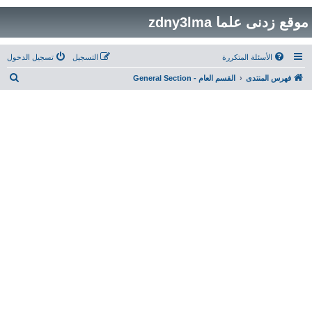
موقع زدنى علما zdny3lma
الأسئلة المتكررة
التسجيل
تسجيل الدخول
ب
فهرس المنتدى
القسم العام - General Section
ح
ث