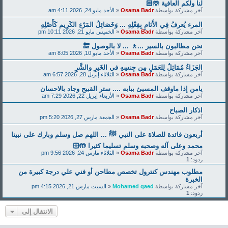
لنا ولكم العافية 🤲🏻
آخر مشاركة بواسطة
Osama Badr
«
الأحد مايو 24, 2026 4:11 am
المرء يُعرفُ فِي الأَنَامِ بِفِعْلِهِ ... وَخَصَائِلُ المَرْءِ الكَرِيم كَأَصْلِهِ
آخر مشاركة بواسطة
Osama Badr
«
الخميس مايو 21, 2026 10:11 pm
نحن مطالبون بالسير ...🚶 ... لا بالوصول 🔚
آخر مشاركة بواسطة
Osama Badr
«
الأحد مايو 10, 2026 8:05 am
الجَزَاءُ مُمَاثِلٌ لِلعَمَلِ مِن جِنسِهِ في الخَيرِ والشَّرِ
آخر مشاركة بواسطة
Osama Badr
«
الثلاثاء إبريل 28, 2026 6:57 am
يامن إذا ماوقف المسيئ ببابه .... ستر القبيح وجاد بالاحسان
آخر مشاركة بواسطة
Osama Badr
«
الأربعاء إبريل 22, 2026 7:29 am
اذكار الصباح
آخر مشاركة بواسطة
Osama Badr
«
الجمعة مارس 27, 2026 5:20 pm
‏أربعون فائدة للصلاة على النبي ﷺ ... اللهم صل وسلم وبارك على نبينا
محمد وعلى آله وصحبه وسلم تسليما كثيرا 🤲🏻
آخر مشاركة بواسطة
Osama Badr
«
الثلاثاء مارس 24, 2026 9:56 pm
ردود:
1
مطلوب مهندس كنترول تخصص مطاحن أو فني علي درجة كبيرة من
الخبرة
آخر مشاركة بواسطة
Mohamed qaed
«
السبت مارس 21, 2026 4:15 pm
ردود:
1
الانتقال إلى