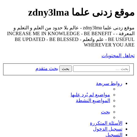
موقع زدنى علما zdny3lma
موقع زدنى علما zdny3lma - عالم بلا حدود من العلم و التعلم و
المعرفة - INCREASE ME IN KNOWLEDGE - BE BENEFIT -
BE USEFUL - علم واتعلم - BE UPDATED - BE BLESSED
WHEREVER YOU ARE
تجاهل المحتويات
بحث متقدم
بحث
روابط سريعة
مواضيع لم يُرد عليها
المواضيع النشطة
بحث
الأسئلة المتكررة
تسجيل الدخول
التسجيل