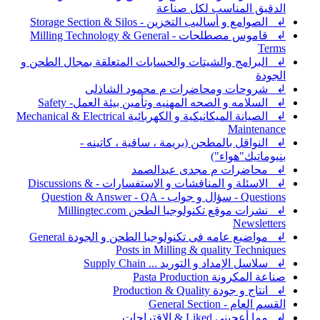
الدقيق المناسب لكل صناعة
↲ الصوامع و أساليب التخزين - Storage Section & Silos
↲ قاموس مصطلحات - Milling Technology & General
Terms
↲ البرامج والشيتات والحسابات المتعلقة بمجال الطحن و
الجودة
↲ شروحات ومحاضرات م محمود الشاذلى
↲ السلامه و الصحه المهنيه وتأمين بيئة العمل- Safety
↲ الصيانة الميكانيكية و الكهربائية Mechanical & Electrical
Maintenance
↲ النواقل بالمطحن (بريمة ، ساقية ، كاتينه -
بنيوماتيك"هواء")
↲ محاضرات م مجدى عبدالصمد
↲ الاسئلة و المناقشات و الاستفسارات - Discussions &
Questions - سؤال و جواب - Question & Answer - QA
↲ نشرات موقع تكنولوجيا الطحن Millingtec.com
Newsletters
↲ مواضيع عامه فى تكنولوجيا الطحن و الجودة General
Posts in Milling & quality Techniques
↲ سلاسل الإمداد و التوريد ... Supply Chain
صناعة المكرونة Pasta Production
↲ انتاج و جودة Production & Quality
القسم العام - General Section
↲ مما أعجبني Liked & الاقتراحات