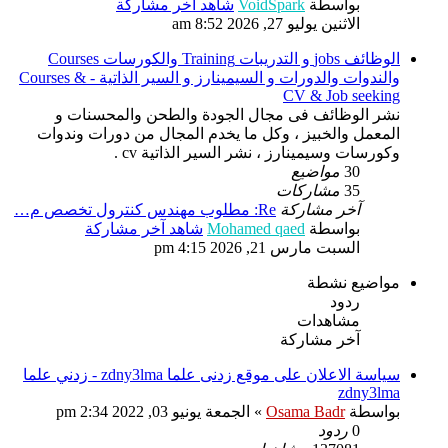
بواسطة
VoidSpark
شاهد آخر مشاركة
الاثنين يوليو 27, 2026 8:52 am
الوظائف jobs و التدريبات Training والكورسات Courses
والندوات والدورات و السيمينارز و السير الذاتية - Courses &
CV & Job seeking
نشر الوظائف فى مجال الجودة والطحن والمحسنات و
المعمل والخبيز ، وكل ما يخدم المجال من دورات وندوات
وكورسات وسيمينارز ، نشر السير الذاتية cv .
30
مواضيع
35
مشاركات
آخر مشاركة
Re: مطلوب مهندس كنترول تخصص م…
بواسطة
Mohamed qaed
شاهد آخر مشاركة
السبت مارس 21, 2026 4:15 pm
مواضيع نشطة
ردود
مشاهدات
آخر مشاركة
سياسة الاعلان على موقع زدنى علما zdny3lma - زدني علما
zdny3lma
بواسطة
Osama Badr
»
الجمعة يونيو 03, 2022 2:34 pm
0
ردود