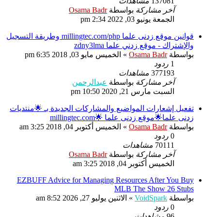
137081
مشاهدات
آخر مشاركة
بواسطة
Osama Badr
الجمعة يونيو 03, 2022 2:34 pm
قوانين موقع زدنى علما millingtec.com/php وطريقة التسجيل
والإشتراك - موقع زدني علما zdny3lma
بواسطة
Osama Badr
»
الخميس مايو 03, 2018 6:35 pm
1
ردود
377193
مشاهدات
آخر مشاركة
بواسطة
عبدالرحمن
السبت مارس 21, 2020 10:50 pm
تفعيل إشعارات المواضيع والمشاركات الجديدة بـ 🌟منتديات
زدنى علما🌟موقع زدنى علما 🌟millingtec.com
بواسطة
Osama Badr
»
الخميس أكتوبر 04, 2018 3:25 am
0
ردود
70111
مشاهدات
آخر مشاركة
بواسطة
Osama Badr
الخميس أكتوبر 04, 2018 3:25 am
EZBUFF Advice for Managing Resources After You Buy
MLB The Show 26 Stubs
بواسطة
VoidSpark
»
الاثنين يوليو 27, 2026 8:52 am
0
ردود
96
مشاهدات