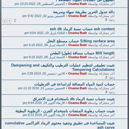
آخر مشاركة بواسطة
Osama Badr
«
الخميس أغسطس 25, 2022 10:23 pm
دالة جدول الحرير بطريقة سهلة وسريعة
آخر مشاركة بواسطة
Osama Badr
«
الخميس يونيو 02, 2022 9:42 pm
ردود:
5
2
1
ash content حساب نسبة الرماد ash db
آخر مشاركة بواسطة
Osama Badr
«
الثلاثاء إبريل 19, 2022 9:04 pm
Sifting surface area حساب مسطح النخل
آخر مشاركة بواسطة
Osama Badr
«
الجمعة إبريل 08, 2022 9:19 pm
Mill length حساب مسافة (طول) الطحن
آخر مشاركة بواسطة
Osama Badr
«
الجمعة إبريل 08, 2022 9:19 pm
شيت تطبيقى لتنظيم عمليات الترطيب والتكييف Dampening and
Tempering Calculations
آخر مشاركة بواسطة
Osama Badr
«
الاثنين ديسمبر 02, 2019 3:39 pm
ردود:
2
حساب كمية المياه المضافة لتر/ساعة فى الترطيبات
آخر مشاركة بواسطة
Osama Badr
«
الخميس سبتمبر 19, 2019 11:18 pm
ردود:
2
شيت حساب نسبة الرماد db باستخدام فرن الاحتراق
آخر مشاركة بواسطة
Osama Badr
«
الأربعاء أكتوبر 24, 2018 8:44 pm
شيت حساب رطوبة المنتجات باستخدام الفرن - الرطوبة البطيئة
آخر مشاركة بواسطة
Osama Badr
«
الأربعاء أكتوبر 24, 2018 8:33 pm
شيت للمساعدة فى تطبيق وتنفيذ محتوى الرماد التراكمى cumulative
ash curve