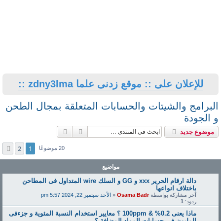
للإعلان على :: موقع زدنى علما zdny3lma ::
البرامج والشيتات والحسابات المتعلقة بمجال الطحن
و الجودة
بحث
بحث متقدم
موضوع جديد
2
1
التالي
20 موضوعًا
مواضيع
دالة ارقام الحرير xxx و GG و السلك wire المتداول فى المطاحن
باختلاف انواعها
آخر مشاركة بواسطة
Osama Badr
«
الأحد سبتمبر 22, 2024 5:57 pm
ردود:
1
ماذا يعنى 0.2% & 100ppm ؟ معايير استخدام النسبة المئوية و جزءفى
المليون فى حسابات المواد المضافة ؟