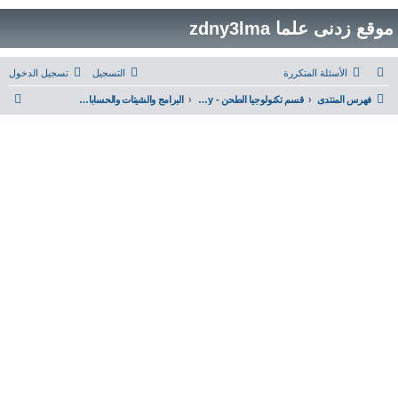
موقع زدنى علما zdny3lma
الأسئلة المتكررة
التسجيل
تسجيل الدخول
ب
فهرس المنتدى
قسم تكنولوجيا الطحن - Milling Technology
البرامج والشيتات والحسابات المتعلقة بمجال الطحن و الجودة
ح
ث