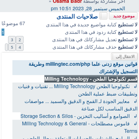
آخر مشاركة بواسطة
Osama Badr
«
الخميس سبتمبر 28, 2023 10:51 pm
صلاحيات المنتدى
موضوع جديد
67 موضوعًا
لا تستطيع
كتابة مواضيع جديدة في هذا المنتدى
لا تستطيع
كتابة ردود في هذا المنتدى
1
لا تستطيع
تعديل مشاركاتك في هذا المنتدى
3
2
لا تستطيع
حذف مشاركاتك في هذا المنتدى
التالي
5
4
الانتقال إلى
قوانين موقع زدنى علما millingtec.com/php وطريقة
التسجيل والإشتراك
قسم تكنولوجيا الطحن - Milling Technology
↲ تكنولوجيا الطحن Milling Technology ... تقنيات و فنيات
وتطبيقات ضبط عملية الطحن
↲ معايير الجودة لـ القمح و الدقيق والسميد ... مواصفات
الدقيق المناسب لكل صناعة
↲ الصوامع و أساليب التخزين - Storage Section & Silos
↲ قاموس مصطلحات - Milling Technology & General
Terms
↲ البرامج والشيتات والحسابات المتعلقة بمجال الطحن و