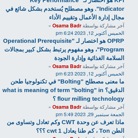
KPI هو اختصار لـ "Key Performance
Indicator". وهو مصطلح يُستخدم بشكل شائع في
مجال إدارة الأعمال وتقييم الأداء
آخر مشاركة بواسطة
Osama Badr
«
الخميس أكتوبر 12, 2023 6:24 pm
OPRP هو اختصار لـ "Operational Prerequisite
Program"، وهو مفهوم يرتبط بشكل كبير بمجالات
السلامة الغذائية وإدارة الجودة
آخر مشاركة بواسطة
Osama Badr
«
الخميس أكتوبر 12, 2023 6:23 pm
ما معنى مصطلح "Bolting" في تكنولوجيا طحن
الدقيق؟ what is meaning of term "bolting" in
flour milling technology ؟
آخر مشاركة بواسطة
Osama Badr
«
الجمعة سبتمبر 29, 2023 5:49 pm
ماذا تعرف عن وحدة CWT وكم تعادل وتساوى من
الطن Ton ، كم طنا يعادل 1 cwt ؟؟؟