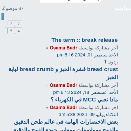
مواضيع
67 موضوعًا
1
3
2
التالي
5
4
The term :: break release
آخر مشاركة بواسطة
Osama Badr
«
الأحد سبتمبر 01, 2024 8:16 pm
ردود:
1
bread crust قشرة الخبز و bread crumb لبابة
الخبز
آخر مشاركة بواسطة
Osama Badr
«
الأحد أغسطس 18, 2024 6:13 pm
ماذا تعني MCC في الكهرباء ؟
آخر مشاركة بواسطة
Osama Badr
«
الثلاثاء يوليو 09, 2024 5:38 am
بعض الاختصارات الهامة فى عالم طحن الدقيق
والقمح ومواصفات ومعايير جودة القمح والدقيق