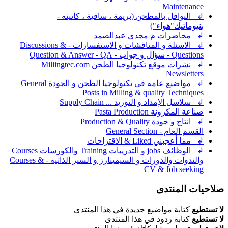
Maintenance
↲ النواقل بالمطحن (بريمة ، ساقية ، كاتينه -
بنيوماتيك"هواء")
↲ محاضرات م مجدى عبدالصمد
↲ الاسئلة و المناقشات و الاستفسارات - Discussions &
Questions - سؤال و جواب - Question & Answer - QA
↲ نشرات موقع تكنولوجيا الطحن Millingtec.com
Newsletters
↲ مواضيع عامه فى تكنولوجيا الطحن و الجودة General
Posts in Milling & quality Techniques
↲ سلاسل الإمداد و التوريد ... Supply Chain
صناعة المكرونة Pasta Production
↲ انتاج و جودة Production & Quality
القسم العام - General Section
↲ مما أعجبني Liked & الاقتراحات
↲ الوظائف jobs و التدريبات Training والكورسات Courses
والندوات والدورات و السيمينارز و السير الذاتية - Courses &
CV & Job seeking
صلاحيات المنتدى
لا تستطيع
كتابة مواضيع جديدة في هذا المنتدى
لا تستطيع
كتابة ردود في هذا المنتدى