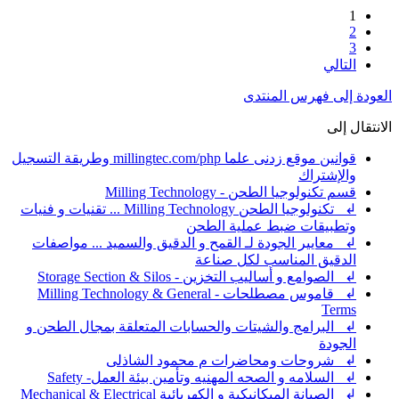
1
2
3
التالي
العودة إلى فهرس المنتدى
الانتقال إلى
قوانين موقع زدنى علما millingtec.com/php وطريقة التسجيل
والإشتراك
قسم تكنولوجيا الطحن - Milling Technology
↲ تكنولوجيا الطحن Milling Technology ... تقنيات و فنيات
وتطبيقات ضبط عملية الطحن
↲ معايير الجودة لـ القمح و الدقيق والسميد ... مواصفات
الدقيق المناسب لكل صناعة
↲ الصوامع و أساليب التخزين - Storage Section & Silos
↲ قاموس مصطلحات - Milling Technology & General
Terms
↲ البرامج والشيتات والحسابات المتعلقة بمجال الطحن و
الجودة
↲ شروحات ومحاضرات م محمود الشاذلى
↲ السلامه و الصحه المهنيه وتأمين بيئة العمل- Safety
↲ الصيانة الميكانيكية و الكهربائية Mechanical & Electrical