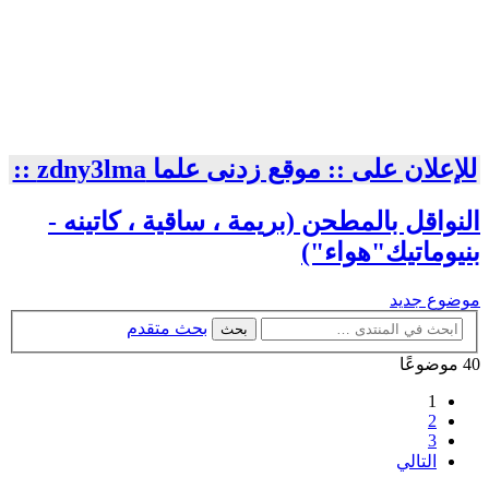
للإعلان على :: موقع زدنى علما zdny3lma ::
النواقل بالمطحن (بريمة ، ساقية ، كاتينه -
بنيوماتيك"هواء")
موضوع جديد
بحث متقدم
بحث
40 موضوعًا
1
2
3
التالي