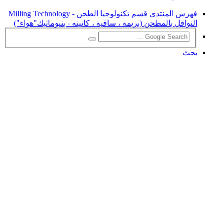
فهرس المنتدى
قسم تكنولوجيا الطحن - Milling Technology
النواقل بالمطحن (بريمة ، ساقية ، كاتينه - بنيوماتيك"هواء")
بحث