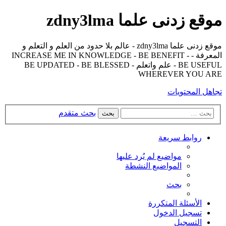
موقع زدنى علما zdny3lma
موقع زدنى علما zdny3lma - عالم بلا حدود من العلم و التعلم و
المعرفة - INCREASE ME IN KNOWLEDGE - BE BENEFIT -
BE USEFUL - علم واتعلم - BE UPDATED - BE BLESSED
WHEREVER YOU ARE
تجاهل المحتويات
بحث متقدم
بحث
روابط سريعة
مواضيع لم يُرد عليها
المواضيع النشطة
بحث
الأسئلة المتكررة
تسجيل الدخول
التسجيل