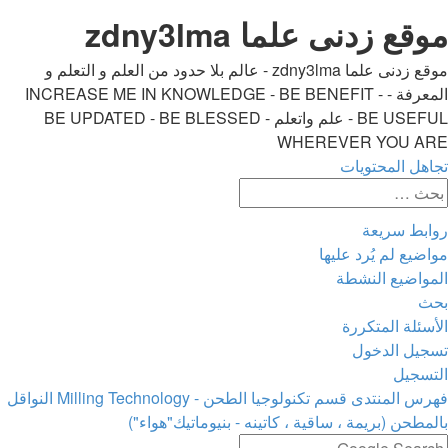
موقع زدنى علما zdny3lma
موقع زدنى علما zdny3lma - عالم بلا حدود من العلم و التعلم و
المعرفة - INCREASE ME IN KNOWLEDGE - BE BENEFIT -
BE USEFUL - علم واتعلم - BE UPDATED - BE BLESSED
WHEREVER YOU ARE
تجاهل المحتويات
بحث
بحث
متقدم
روابط سريعة
مواضيع لم يُرد عليها
المواضيع النشطة
بحث
الأسئلة المتكررة
تسجيل الدخول
التسجيل
فهرس المنتدى
قسم تكنولوجيا الطحن - Milling Technology
النواقل
بالمطحن (بريمة ، ساقية ، كاتينه - بنيوماتيك"هواء")