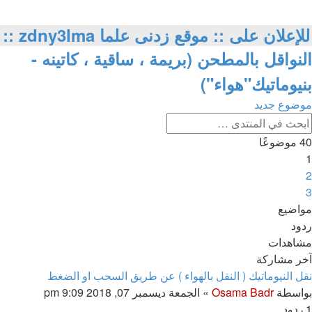
للإعلان على :: موقع زدنى علما zdny3lma ::
النواقل بالمطحن (بريمة ، ساقية ، كاتينه -
بنيوماتيك"هواء")
موضوع جديد
بحث
بحث
متقدم
40 موضوعًا
1
2
3
لتالي
مواضيع
ردود
مشاهدات
آخر مشاركة
نقل النيوماتيك ( النقل بالهواء ) عن طريق السحب او الضغط
بواسطة
Osama Badr
»
الجمعة ديسمبر 07, 2018 9:09 pm
1
ردود