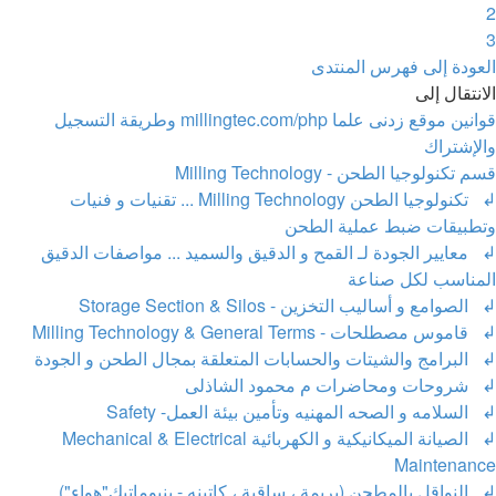
2
3
لتالي
العودة إلى فهرس المنتدى
الانتقال إلى
قوانين موقع زدنى علما millingtec.com/php وطريقة التسجيل
والإشتراك
قسم تكنولوجيا الطحن - Milling Technology
↲ تكنولوجيا الطحن Milling Technology ... تقنيات و فنيات
وتطبيقات ضبط عملية الطحن
↲ معايير الجودة لـ القمح و الدقيق والسميد ... مواصفات الدقيق
المناسب لكل صناعة
↲ الصوامع و أساليب التخزين - Storage Section & Silos
↲ قاموس مصطلحات - Milling Technology & General Terms
↲ البرامج والشيتات والحسابات المتعلقة بمجال الطحن و الجودة
↲ شروحات ومحاضرات م محمود الشاذلى
↲ السلامه و الصحه المهنيه وتأمين بيئة العمل- Safety
↲ الصيانة الميكانيكية و الكهربائية Mechanical & Electrical
Maintenance
↲ النواقل بالمطحن (بريمة ، ساقية ، كاتينه - بنيوماتيك"هواء")