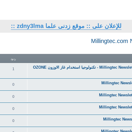
للإعلان على :: موقع زدنى علما zdny3lma ::
تقدم
ردود
النشرة البريدية لموقع تكنولوجيا الطحن Millingtec Newsletter - 19112023 - تكنولوجيا استخدام غاز الاوزون OZONE
1
0
0
0
0