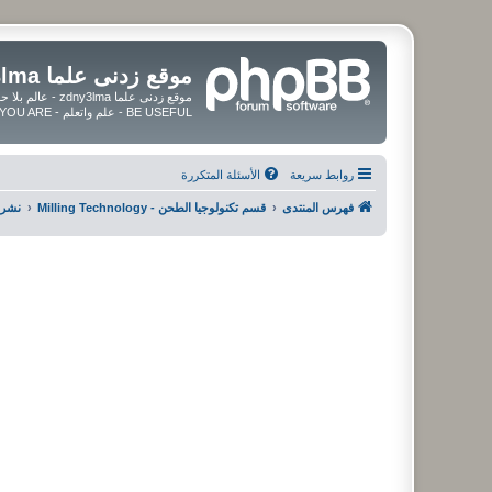
موقع زدنى علما zdny3lma
BE USEFUL - علم واتعلم - BE UPDATED - BE BLESSED WHEREVER YOU ARE
روابط سريعة
الأسئلة المتكررة
فهرس المنتدى
قسم تكنولوجيا الطحن - Milling Technology
نشرات مو