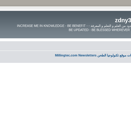
موقع زدنى علما zdny3lma - عالم بلا حدود من العلم و التعلم و المعرفة - INCREASE ME IN KNOWLEDGE - BE BENEFIT -
قع تكنولوجيا الطحن Millingtec.com Newsletters