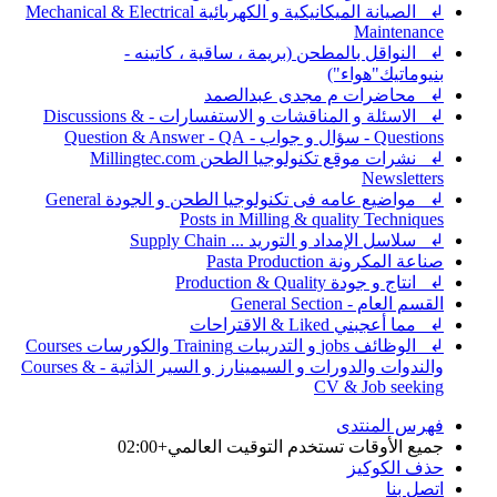
↲ الصيانة الميكانيكية و الكهربائية Mechanical & Electrical
Maintenance
↲ النواقل بالمطحن (بريمة ، ساقية ، كاتينه -
بنيوماتيك"هواء")
↲ محاضرات م مجدى عبدالصمد
↲ الاسئلة و المناقشات و الاستفسارات - Discussions &
Questions - سؤال و جواب - Question & Answer - QA
↲ نشرات موقع تكنولوجيا الطحن Millingtec.com
Newsletters
↲ مواضيع عامه فى تكنولوجيا الطحن و الجودة General
Posts in Milling & quality Techniques
↲ سلاسل الإمداد و التوريد ... Supply Chain
صناعة المكرونة Pasta Production
↲ انتاج و جودة Production & Quality
القسم العام - General Section
↲ مما أعجبني Liked & الاقتراحات
↲ الوظائف jobs و التدريبات Training والكورسات Courses
والندوات والدورات و السيمينارز و السير الذاتية - Courses &
CV & Job seeking
فهرس المنتدى
جميع الأوقات تستخدم
التوقيت العالمي+02:00
حذف الكوكيز
اتصل بنا