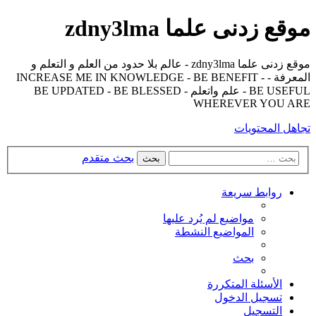
موقع زدنى علما zdny3lma
موقع زدنى علما zdny3lma - عالم بلا حدود من العلم و التعلم و
المعرفة - INCREASE ME IN KNOWLEDGE - BE BENEFIT -
BE USEFUL - علم واتعلم - BE UPDATED - BE BLESSED
WHEREVER YOU ARE
تجاهل المحتويات
بحث متقدم
بحث
روابط سريعة
مواضيع لم يُرد عليها
المواضيع النشطة
بحث
الأسئلة المتكررة
تسجيل الدخول
التسجيل