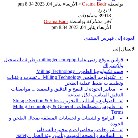
بواسطة
Osama Badr
»
الأربعاء يناير 04, 2023 8:34 pm
0
ردود
39918
مشاهدات
آخر مشاركة
بواسطة
Osama Badr
الأربعاء يناير 04, 2023 8:34 pm
العودة إلى فهرس المنتدى
الانتقال إلى
قوانين موقع زدنى علما millingtec.com/php وطريقة التسجيل
والإشتراك
قسم تكنولوجيا الطحن - Milling Technology
↲ تكنولوجيا الطحن Milling Technology ... تقنيات و فنيات
وتطبيقات ضبط عملية الطحن
↲ معايير الجودة لـ القمح و الدقيق والسميد ... مواصفات
الدقيق المناسب لكل صناعة
↲ الصوامع و أساليب التخزين - Storage Section & Silos
↲ قاموس مصطلحات - Milling Technology & General
Terms
↲ البرامج والشيتات والحسابات المتعلقة بمجال الطحن و
الجودة
↲ شروحات ومحاضرات م محمود الشاذلى
↲ السلامه و الصحه المهنيه وتأمين بيئة العمل- Safety