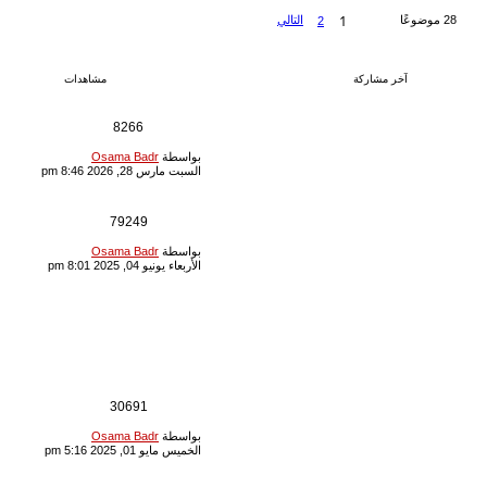
مشاهدات
ردود
مواضيع
أسس صناعة
0
8266
المكرونة
بواسطة
Osama
بواسطة
Osama Badr
آخر
Badr
»
السبت
السبت مارس 28, 2026 8:46 pm
مارس 28, 2026
8:46 pm
اسباب وجود بقع
6
79249
بيضاء فى
المكرونة White
بواسطة
Osama Badr
آخر
Spots On Dry
الأربعاء يونيو 04, 2025 8:01 pm
Pasta بقع بيضاء
على المكرونة
الجافة
بواسطة
Osama
Badr
»
السبت
أكتوبر 28, 2023
1:08 pm
2
1
كيف يتم نقل
0
30691
الحرارة والرطوبة
من داخل المنتج
بواسطة
Osama Badr
آخر
إلى سطحه أثناء
الخميس مايو 01, 2025 5:16 pm
التجفيف ؟
بواسطة
Osama
Badr
»
الخميس