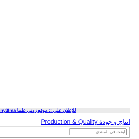
لان على :: موقع زدنى علما zdny3lma ::
موضوع جديد
بحث متقدم
بحث