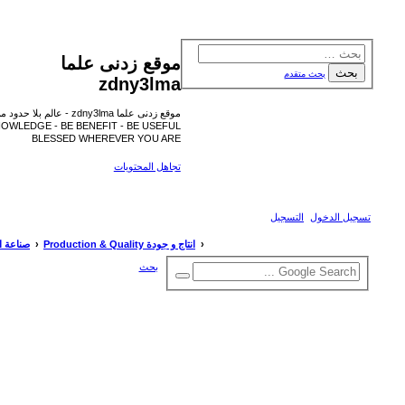
موقع زدنى علما
zdny3lma
موقع زدنى علما zdny3lma - عالم بلا حدود من العلم و التعلم و المعرفة - INCREASE ME
IN KNOWLEDGE - BE BENEFIT - BE USEFUL - علم واتعلم - BE UPDATED - BE
BLESSED WHEREVER YOU ARE
تجاهل المحتويات
الأسئلة المتكررة
روابط سريعة
انتاج و جودة Production & Quality
صناعة المكرونة Pasta Production
فهرس المنتدى
بحث