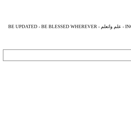
موقع زدنى علما zdny3lma - عالم بلا حدود من العلم و التعلم و المعرفة - INCREASE ME IN KNOWLEDGE - BE BENEFIT - BE USEFUL - علم واتعلم - BE UPDATED - BE BLESSED WHEREVER