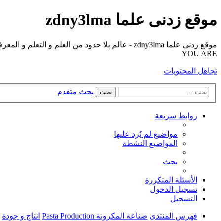
موقع زدنى علما zdny3lma
YOU ARE
تجاهل المحتويات
بحث متقدم
بحث
روابط سريعة
مواضيع لم يُرد عليها
المواضيع النشطة
بحث
الأسئلة المتكررة
تسجيل الدخول
التسجيل
فهرس المنتدى
صناعة المكرونة Pasta Production
انتاج و جودة