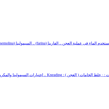
 العجن .. الفارينا (farina) .. السيمولينا (semolina)
كرونة Semolina and Macaroni Testing .. تقدير جودة السيمولينا