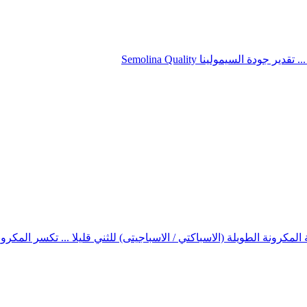
المكرونة الطويلة (الاسباكتي / الاسباجيتى) للثني قليلا ... تكسر المكر