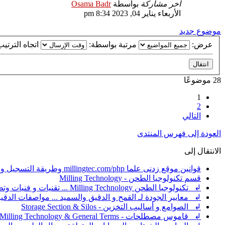
آخر مشاركة
بواسطة
Osama Badr
الأربعاء يناير 04, 2023 8:34 pm
موضوع جديد
عرض:
مرتبة بواسطة:
اتجاه الترتي
28 موضوعًا
1
2
التالي
العودة إلى فهرس المنتدى
الانتقال إلى
قوانين موقع زدنى علما millingtec.com/php وطريقة التسجيل والإشتراك
قسم تكنولوجيا الطحن - Milling Technology
↲ تكنولوجيا الطحن Milling Technology ... تقنيات و فنيات وتطبيقات ضبط عملية الطحن
↲ معايير الجودة لـ القمح و الدقيق والسميد ... مواصفات الد
↲ الصوامع و أساليب التخزين - Storage Section & Silos
↲ قاموس مصطلحات - Milling Technology & General Terms