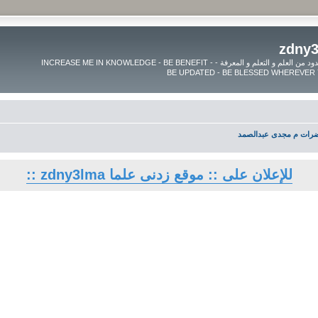
موقع زدنى علما zdny3lma - عالم بلا حدود من العلم و التعلم و المعرفة - INCREASE ME IN KNOWLEDGE - BE BENEFIT -
رات م مجدى عبدالصمد
للإعلان على :: موقع زدنى علما zdny3lma ::