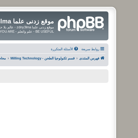
موقع زدنى علما zdny3lma
BE USEFUL - علم واتعلم - BE UPDATED - BE BLESSED WHEREVER YOU ARE
روابط سريعة
الأسئلة المتكررة
فهرس المنتدى
قسم تكنولوجيا الطحن - Milling Technology
محاض