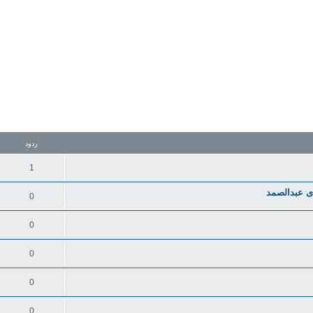
تقدم
ردود
1
0
0
0
0
0