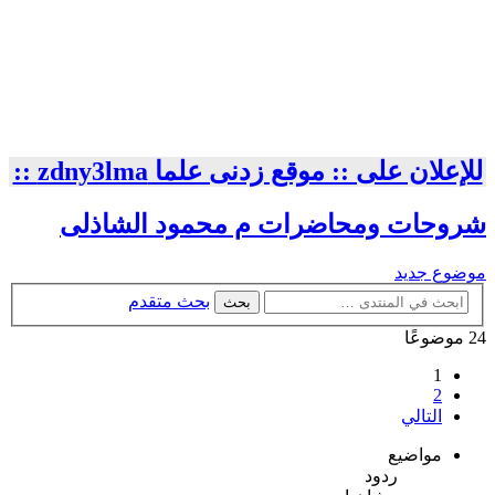
للإعلان على :: موقع زدنى علما zdny3lma ::
شروحات ومحاضرات م محمود الشاذلى
موضوع جديد
بحث متقدم
بحث
24 موضوعًا
1
2
التالي
مواضيع
ردود