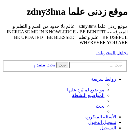
موقع زدنى علما zdny3lma
موقع زدنى علما zdny3lma - عالم بلا حدود من العلم و التعلم و
المعرفة - INCREASE ME IN KNOWLEDGE - BE BENEFIT -
BE USEFUL - علم واتعلم - BE UPDATED - BE BLESSED
WHEREVER YOU ARE
تجاهل المحتويات
بحث متقدم
بحث
روابط سريعة
مواضيع لم يُرد عليها
المواضيع النشطة
بحث
الأسئلة المتكررة
تسجيل الدخول
التسجيل