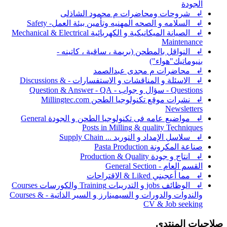
الجودة
↲ شروحات ومحاضرات م محمود الشاذلى
↲ السلامه و الصحه المهنيه وتأمين بيئة العمل- Safety
↲ الصيانة الميكانيكية و الكهربائية Mechanical & Electrical
Maintenance
↲ النواقل بالمطحن (بريمة ، ساقية ، كاتينه -
بنيوماتيك"هواء")
↲ محاضرات م مجدى عبدالصمد
↲ الاسئلة و المناقشات و الاستفسارات - Discussions &
Questions - سؤال و جواب - Question & Answer - QA
↲ نشرات موقع تكنولوجيا الطحن Millingtec.com
Newsletters
↲ مواضيع عامه فى تكنولوجيا الطحن و الجودة General
Posts in Milling & quality Techniques
↲ سلاسل الإمداد و التوريد ... Supply Chain
صناعة المكرونة Pasta Production
↲ انتاج و جودة Production & Quality
القسم العام - General Section
↲ مما أعجبني Liked & الاقتراحات
↲ الوظائف jobs و التدريبات Training والكورسات Courses
والندوات والدورات و السيمينارز و السير الذاتية - Courses &
CV & Job seeking
صلاحيات المنتدى