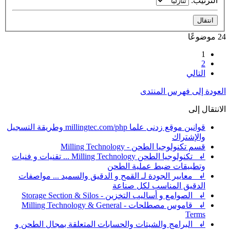
الترتيب:
24 موضوعًا
1
2
التالي
العودة إلى فهرس المنتدى
الانتقال إلى
قوانين موقع زدنى علما millingtec.com/php وطريقة التسجيل
والإشتراك
قسم تكنولوجيا الطحن - Milling Technology
↲ تكنولوجيا الطحن Milling Technology ... تقنيات و فنيات
وتطبيقات ضبط عملية الطحن
↲ معايير الجودة لـ القمح و الدقيق والسميد ... مواصفات
الدقيق المناسب لكل صناعة
↲ الصوامع و أساليب التخزين - Storage Section & Silos
↲ قاموس مصطلحات - Milling Technology & General
Terms
↲ البرامج والشيتات والحسابات المتعلقة بمجال الطحن و