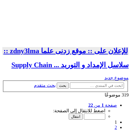
للإعلان على :: موقع زدنى علما zdny3lma ::
سلاسل الإمداد و التوريد ... Supply Chain
موضوع جديد
بحث متقدم
بحث
319 موضوعًا
صفحة
1
من
22
اضغط للانتقال إلى الصفحة:
1
2