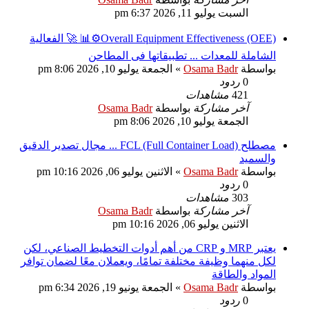
السبت يوليو 11, 2026 6:37 pm
Overall Equipment Effectiveness (OEE)⚙️📊 🚀 الفعالية
الشاملة للمعدات ... تطبيقاتها فى المطاحن
بواسطة
Osama Badr
»
الجمعة يوليو 10, 2026 8:06 pm
0
ردود
421
مشاهدات
آخر مشاركة
بواسطة
Osama Badr
الجمعة يوليو 10, 2026 8:06 pm
مصطلح FCL (Full Container Load) ... مجال تصدير الدقيق
والسميد
بواسطة
Osama Badr
»
الاثنين يوليو 06, 2026 10:16 pm
0
ردود
303
مشاهدات
آخر مشاركة
بواسطة
Osama Badr
الاثنين يوليو 06, 2026 10:16 pm
يعتبر MRP و CRP من أهم أدوات التخطيط الصناعي، لكن
لكل منهما وظيفة مختلفة تمامًا، ويعملان معًا لضمان توافر
المواد والطاقة
بواسطة
Osama Badr
»
الجمعة يونيو 19, 2026 6:34 pm
0
ردود