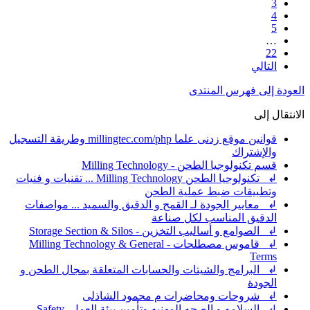
3
4
5
…
22
التالي
العودة إلى فهرس المنتدى
الانتقال إلى
قوانين موقع زدنى علما millingtec.com/php وطريقة التسجيل
والإشتراك
قسم تكنولوجيا الطحن - Milling Technology
↲ تكنولوجيا الطحن Milling Technology ... تقنيات و فنيات
وتطبيقات ضبط عملية الطحن
↲ معايير الجودة لـ القمح و الدقيق والسميد ... مواصفات
الدقيق المناسب لكل صناعة
↲ الصوامع و أساليب التخزين - Storage Section & Silos
↲ قاموس مصطلحات - Milling Technology & General
Terms
↲ البرامج والشيتات والحسابات المتعلقة بمجال الطحن و
الجودة
↲ شروحات ومحاضرات م محمود الشاذلى
↲ السلامه و الصحه المهنيه وتأمين بيئة العمل- Safety