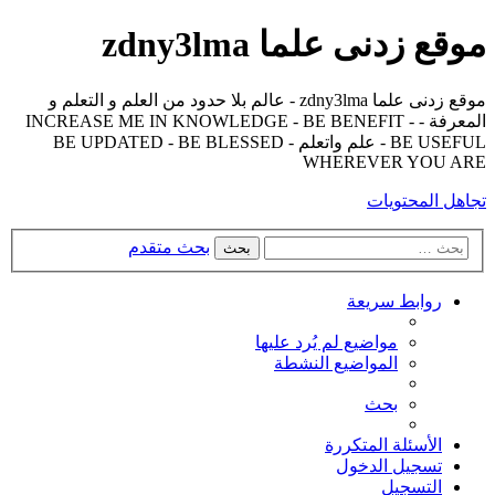
موقع زدنى علما zdny3lma
موقع زدنى علما zdny3lma - عالم بلا حدود من العلم و التعلم و
المعرفة - INCREASE ME IN KNOWLEDGE - BE BENEFIT -
BE USEFUL - علم واتعلم - BE UPDATED - BE BLESSED
WHEREVER YOU ARE
تجاهل المحتويات
بحث متقدم
بحث
روابط سريعة
مواضيع لم يُرد عليها
المواضيع النشطة
بحث
الأسئلة المتكررة
تسجيل الدخول
التسجيل