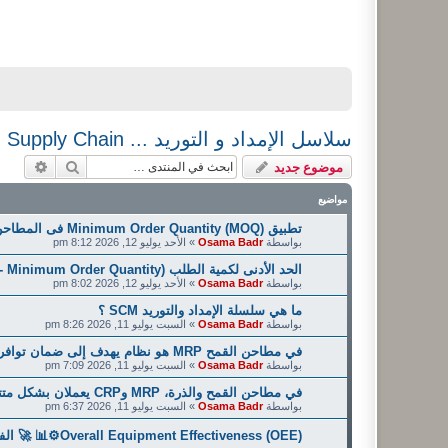
سلاسل الإمداد و التوريد ... Supply Chain
بحث
بحث م
موضوع جديد
مواضيع
تطبيق Minimum Order Quantity (MOQ) فى المطاحن أو الحد الأدنى لكمية الطلب وحساباتها
بواسطة
Osama Badr
»
الأحد يوليو 12, 2026 8:12 pm
الحد الأدنى لكمية الطلب (MOQ - Minimum Order Quantity): التعريف، المعادلة، والتوجيهات
بواسطة
Osama Badr
»
الأحد يوليو 12, 2026 8:02 pm
ما هي سلسلة الإمداد والتوريد SCM ؟
بواسطة
Osama Badr
»
السبت يوليو 11, 2026 8:26 pm
في مطاحن القمح MRP هو نظام يهدف إلى ضمان توافر جميع المواد اللازمة للإنتاج في الوقت المناسب
بواسطة
Osama Badr
»
السبت يوليو 11, 2026 7:09 pm
في مطاحن القمح والذرة، MRP وCRP يعملان بشكل متتابع وليس كل منهما بمعزل عن الآخر
بواسطة
Osama Badr
»
السبت يوليو 11, 2026 6:37 pm
Overall Equipment Effectiveness (OEE)⚙️📊 🚀 الفعالية الشاملة للمعدات ... تطبيقاتها فى المطاحن