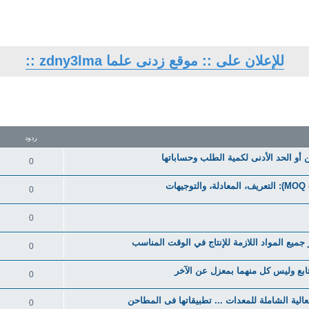
للإعلان على :: موقع زدنى علما zdny3lma ::
تقدم
ردود
0
0
0
0
0
0