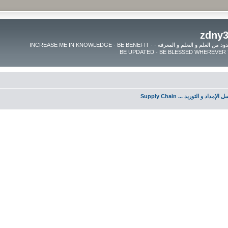
موقع زدنى علما zdny3lma - عالم بلا حدود من العلم و التعلم و المعرفة - INCREASE ME IN KNOWLEDGE - BE BENEFIT -
لإمداد و التوريد ... Supply Chain