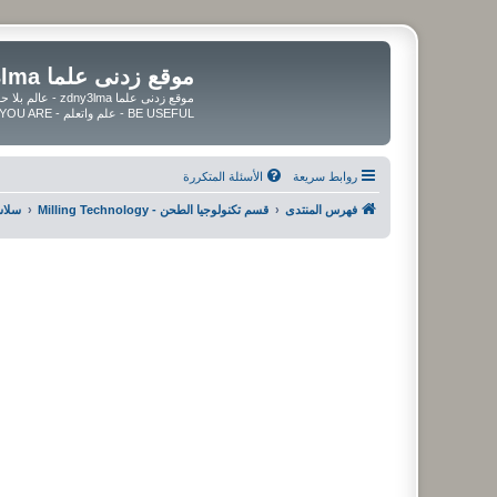
موقع زدنى علما zdny3lma
BE USEFUL - علم واتعلم - BE UPDATED - BE BLESSED WHEREVER YOU ARE
روابط سريعة
الأسئلة المتكررة
فهرس المنتدى
قسم تكنولوجيا الطحن - Milling Technology
سلاسل ا