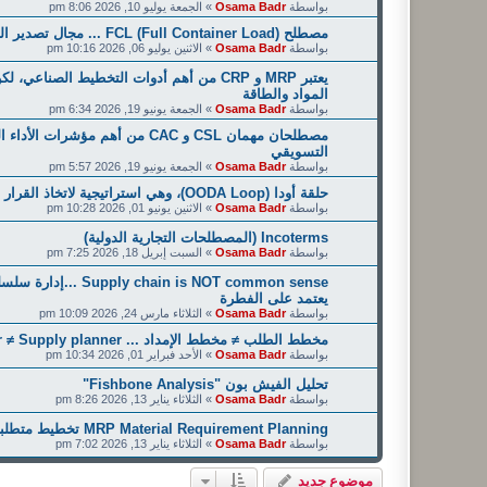
بواسطة
Osama Badr
»
الجمعة يوليو 10, 2026 8:06 pm
مصطلح FCL (Full Container Load) ... مجال تصدير الدقيق والسميد
بواسطة
Osama Badr
»
الاثنين يوليو 06, 2026 10:16 pm
يعتبر MRP و CRP من أهم أدوات التخطيط الصن
المواد والطاقة
بواسطة
Osama Badr
»
الجمعة يونيو 19, 2026 6:34 pm
مصطلحان مهمان CSL و CAC من أهم 
التسويقي
بواسطة
Osama Badr
»
الجمعة يونيو 19, 2026 5:57 pm
حلقة أودا (OODA Loop)، وهي استراتيجية لاتخاذ القرار
بواسطة
Osama Badr
»
الاثنين يونيو 01, 2026 10:28 pm
Incoterms (المصطلحات التجارية الدولية)
بواسطة
Osama Badr
»
السبت إبريل 18, 2026 7:25 pm
 is NOT common sense
يعتمد على الفطرة
بواسطة
Osama Badr
»
الثلاثاء مارس 24, 2026 10:09 pm
مخطط الطلب ≠ مخطط الإمداد ... Demand planner ≠ Supply planner
بواسطة
Osama Badr
»
الأحد فبراير 01, 2026 10:34 pm
تحليل الفيش بون "Fishbone Analysis"
بواسطة
Osama Badr
»
الثلاثاء يناير 13, 2026 8:26 pm
MRP Material Requirement Planning تخطيط متطلبات المواد (MRP)
بواسطة
Osama Badr
»
الثلاثاء يناير 13, 2026 7:02 pm
موضوع جديد