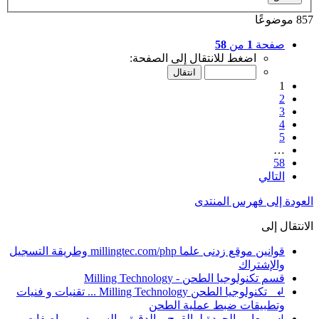
857 موضوعًا
صفحة
1
من
58
اضغط للانتقال إلى الصفحة:
1
2
3
4
5
…
58
التالي
العودة إلى فهرس المنتدى
الانتقال إلى
قوانين موقع زدنى علما millingtec.com/php وطريقة التسجيل
والإشتراك
قسم تكنولوجيا الطحن - Milling Technology
↲ تكنولوجيا الطحن Milling Technology ... تقنيات و فنيات
وتطبيقات ضبط عملية الطحن
↲ معايير الجودة لـ القمح و الدقيق والسميد ... مواصفات