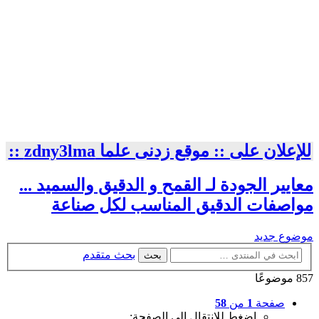
للإعلان على :: موقع زدنى علما zdny3lma ::
معايير الجودة لـ القمح و الدقيق والسميد ...
مواصفات الدقيق المناسب لكل صناعة
موضوع جديد
بحث متقدم
بحث
857 موضوعًا
صفحة
1
من
58
اضغط للانتقال إلى الصفحة: