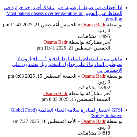
إذا أخطأت في ضبط الرطوبة، فلن تنقذك أي درجة حرارة في
الحفاظ على العجين Most bakers obsess over temperature in
proofing.
بواسطة
Osama Badr
»
الخميس أغسطس 21, 2025 11:41 pm
0
ردود
14895
مشاهدات
آخر مشاركة
بواسطة
Osama Badr
الخميس أغسطس 21, 2025 11:41 pm
ما هي نسبة امتصاص الماء لهذا الدقيق؟ ... الخبازون لا
يضبطون الماء بناءً على جداول المختبر، بل يعتمدون على
الإحساس ....
بواسطة
Osama Badr
»
الجمعة أغسطس 15, 2025 8:03 pm
0
ردود
18302
مشاهدات
آخر مشاركة
بواسطة
Osama Badr
الجمعة أغسطس 15, 2025 8:03 pm
GFSI اختصار لمبادرة سلامة الغذاء العالمية (Global Food
Safety Initiative)
بواسطة
Osama Badr
»
الأحد أغسطس 10, 2025 7:27 am
0
ردود
14818
مشاهدات