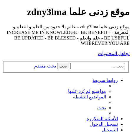
موقع زدنى علما zdny3lma
موقع زدنى علما zdny3lma - عالم بلا حدود من العلم و التعلم و
المعرفة - INCREASE ME IN KNOWLEDGE - BE BENEFIT -
BE USEFUL - علم واتعلم - BE UPDATED - BE BLESSED
WHEREVER YOU ARE
تجاهل المحتويات
بحث متقدم
بحث
روابط سريعة
مواضيع لم يُرد عليها
المواضيع النشطة
بحث
الأسئلة المتكررة
تسجيل الدخول
التسجيل