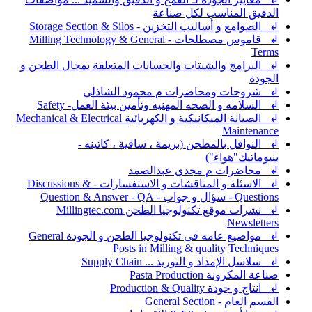
الدقيق المناسب لكل صناعة
↲ الصوامع و أساليب التخزين - Storage Section & Silos
↲ قاموس مصطلحات - Milling Technology & General
Terms
↲ البرامج والشيتات والحسابات المتعلقة بمجال الطحن و
الجودة
↲ شروحات ومحاضرات م محمود الشاذلى
↲ السلامه و الصحه المهنيه وتأمين بيئة العمل- Safety
↲ الصيانة الميكانيكية و الكهربائية Mechanical & Electrical
Maintenance
↲ النواقل بالمطحن (بريمة ، ساقية ، كاتينه -
بنيوماتيك"هواء")
↲ محاضرات م مجدى عبدالصمد
↲ الاسئلة و المناقشات و الاستفسارات - Discussions &
Questions - سؤال و جواب - Question & Answer - QA
↲ نشرات موقع تكنولوجيا الطحن Millingtec.com
Newsletters
↲ مواضيع عامه فى تكنولوجيا الطحن و الجودة General
Posts in Milling & quality Techniques
↲ سلاسل الإمداد و التوريد ... Supply Chain
صناعة المكرونة Pasta Production
↲ انتاج و جودة Production & Quality
القسم العام - General Section