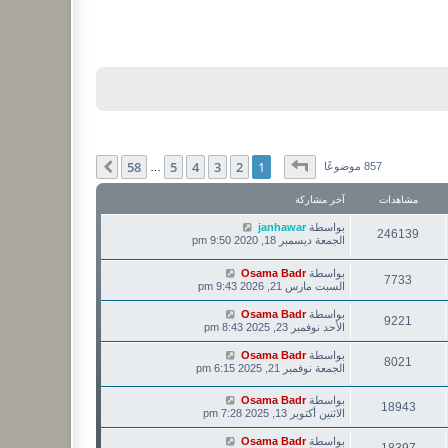
صفحة
1
من
58
58
5
4
3
2
1
التالي
857 موضوعًا
…
مشاهدات
آخر مشاركة
بواسطة
janhawar
246139
الجمعة ديسمبر 18, 2020 9:50 pm
بواسطة
Osama Badr
7733
السبت مارس 21, 2026 9:43 pm
بواسطة
Osama Badr
9221
الأحد نوفمبر 23, 2025 8:43 pm
بواسطة
Osama Badr
8021
الجمعة نوفمبر 21, 2025 6:15 pm
بواسطة
Osama Badr
18943
الاثنين أكتوبر 13, 2025 7:28 pm
بواسطة
Osama Badr