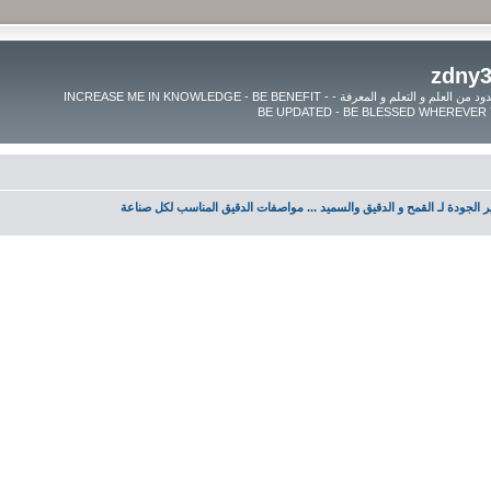
موقع زدنى علما zdny3lma - عالم بلا حدود من العلم و التعلم و المعرفة - INCREASE ME IN KNOWLEDGE - BE BENEFIT -
ر الجودة لـ القمح و الدقيق والسميد ... مواصفات الدقيق المناسب لكل صناعة