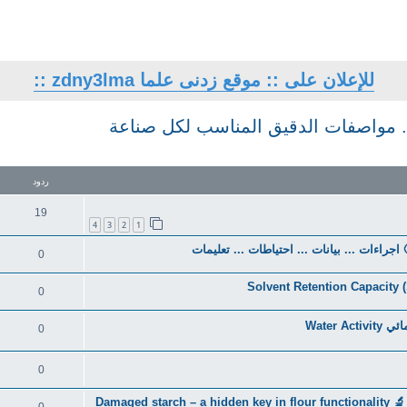
للإعلان على :: موقع زدنى علما zdny3lma ::
... مواصفات الدقيق المناسب لكل صناعة
تقدم
ردود
19
4
3
2
1
0
0
0
0
Damage