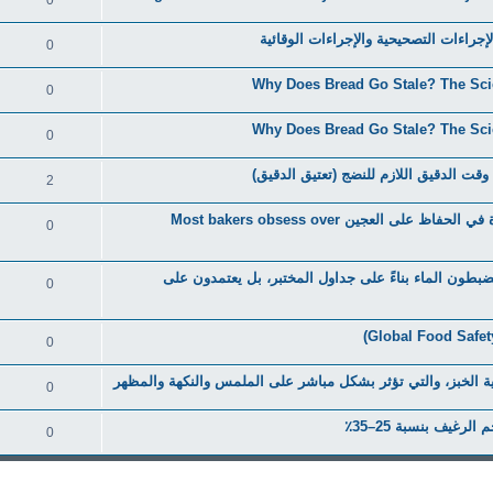
0
0
0
0
ت الدقيق اللازم للنضج (تعتيق الدقيق)
2
إذا أخطأت في ضبط الرطوبة، فلن تنقذك أي درجة حرارة في الحفاظ على العجين Most bakers obsess over
0
يضبطون الماء بناءً على جداول المختبر، بل يعتمدون على
0
0
ملية الخبز، والتي تؤثر بشكل مباشر على الملمس والنكهة والمظهر
0
0