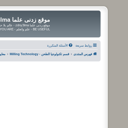
موقع زدنى علما zdny3lma
BE USEFUL - علم واتعلم - BE UPDATED - BE BLESSED WHEREVER YOU ARE
روابط سريعة
الأسئلة المتكررة
فهرس المنتدى
قسم تكنولوجيا الطحن - Milling Technology
معايي