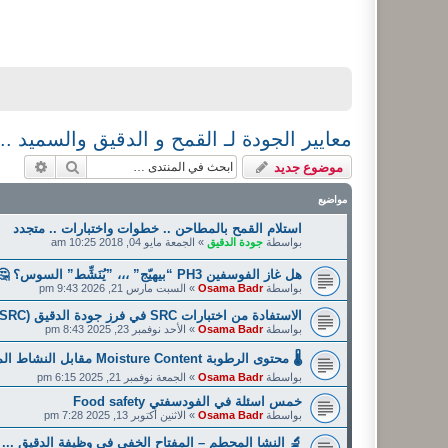
معايير الجودة لـ القمح و الدقيق والسميد 
بحث
بحث م
موضوع جديد
مواضيع
استلام القمح بالمطاحن .. خطوات واختبارات .. متجدد
بواسطة
جودة الدقيق
»
الجمعة مايو 04, 2018 10:25 am
هل غاز الفوسفين PH3 “بيهيّج” ،،، ”يُنَشِّط” السوس؟ 🤔 اجراءات ... بيانات ... احتياطات ... تعليمات
بواسطة
Osama Badr
»
السبت مارس 21, 2026 9:43 pm
الاستفادة من اختبارات SRC في فرز جودة الدقيق Solvent Retention Capacity (SRC)
بواسطة
Osama Badr
»
الأحد نوفمبر 23, 2025 8:43 pm
🌡️ محتوى الرطوبة Moisture Content مقابل النشاط المائي Water Activity
بواسطة
Osama Badr
»
الجمعة نوفمبر 21, 2025 6:15 pm
خمس اسئلة في الفودسفتي Food safety
بواسطة
Osama Badr
»
الاثنين أكتوبر 13, 2025 7:28 pm
🔬 النشا المحطم – المفتاح الخفي في وظيفة الدقيق ... 🔬 d starch – a hidden key in flour functionality