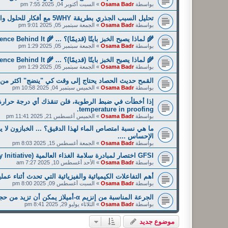
بواسطة
Osama Badr
»
السبت أكتوبر 04, 2025 7:55 pm
تحليل السبب الجذري بطريقة 5WHY مع أفكار للحلول والإجراءات التصحيحية والإجراءات الوقائية
بواسطة
Osama Badr
»
الجمعة سبتمبر 05, 2025 9:01 pm
🌾 لماذا يصبح الخبز بايتًا (قديمًا)؟ ... 🌾 Why Does Bread Go Stale? The Science Behind It
بواسطة
Osama Badr
»
الجمعة سبتمبر 05, 2025 1:29 pm
🌾 لماذا يصبح الخبز بايتًا (قديمًا)؟ ... 🌾 Why Does Bread Go Stale? The Science Behind It
بواسطة
Osama Badr
»
الجمعة سبتمبر 05, 2025 1:29 pm
القمح حديث الحصاد يحتاج إلى وقت كي "ينضج" اكثر من وق
بواسطة
Osama Badr
»
الخميس سبتمبر 04, 2025 10:58 pm
temperature in proofing.
بواسطة
Osama Badr
»
الخميس أغسطس 21, 2025 11:41 pm
ما هي نسبة امتصاص الماء لهذا الدقيق؟ ... الخبازون لا 
الإحساس ....
بواسطة
Osama Badr
»
الجمعة أغسطس 15, 2025 8:03 pm
GFSI اختصار لمبادرة سلامة الغذاء العالمية (Global Food Safety Initiative)
بواسطة
Osama Badr
»
الأحد أغسطس 10, 2025 7:27 am
أهم التفاعلات الكيميائية والفيزيائية التي تحدث أثناء ع
بواسطة
Osama Badr
»
السبت أغسطس 09, 2025 8:00 pm
الجرعة المناسبة من إنزيم α-أميلاز يمكن أن تزيد من حجم الرغيف بنسبة 25–35٪
بواسطة
Osama Badr
»
الثلاثاء يوليو 29, 2025 8:41 pm
موضوع جديد