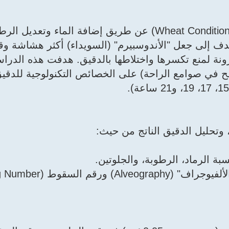
تعتبر عملية تكييف القمح (Wheat Conditioning/Tempering) عن طريق إضافة الما
ف إلى جعل "الأندوسبيرم" (السويداء) أكثر هشاشة وقاب
ونة لمنع تكسرها واختلاطها بالدقيق. هدفت هذه الدراس
مح في صوامع الراحة) على الخصائص التكنولوجية للدقيق 
وتحليل الدقيق الناتج من حيث:
سبة الرماد، الرطوبة، والجلوتين.
السقوط (Falling Number).