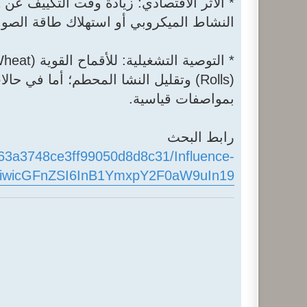
النشاط الميكروبي أو استهلاك طاقة الصوا
بمواصفات قياسية.
رابط البحث
xt/63a3748ce3ff99050d8d8c31/Influence-
W9uIiwicGFnZSI6InB1YmxpY2F0aW9uIn19