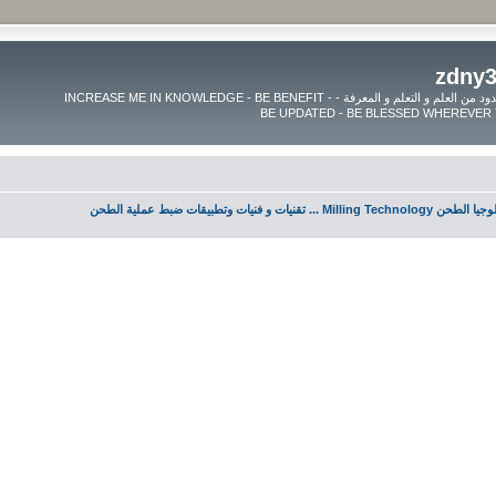
موقع زدنى علما zdny3lma - عالم بلا حدود من العلم و التعلم و المعرفة - INCREASE ME IN KNOWLEDGE - BE BENEFIT -
Milling Techno ... تقنيات و فنيات وتطبيقات ضبط عملية الطحن