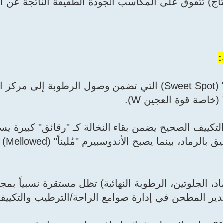
نتاج) تتفوق على المكاسب الجودة الطفيفة الناتجة عن 
:
* قاعدة الـ 17 ساعة: هي "النقطة الذهبية" (Sweet Spot) التي تضمن وصول الرطوبة
خاصة قوة العجين W).
التكييف الصحيح يضمن بقاء النخالة كـ "رقائق" كبيرة ي
المناخل (ers
اد، الجلوتين، الرطوبة النهائية) تظل مستقرة نسبياً بمج