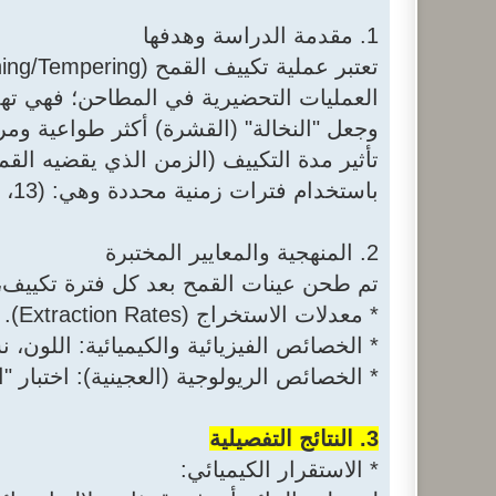
1. مقدمة الدراسة وهدفها
العمليات التحضيرية في المطاحن؛ فهي تهد
وجعل "النخالة" (القشرة) أكثر طواعية ومر
تأثير مدة التكييف (الزمن الذي يقضيه الق
باستخدام فترات زمنية محددة وهي: (13، 15، 17، 19، و21 ساعة).
2. المنهجية والمعايير المختبرة
تم طحن عينات القمح بعد كل فترة تكييف، 
* معدلات الاستخراج (Extraction Rates).
* الخصائص الفيزيائية والكيميائية: اللون، ن
* الخصائص الريولوجية (العجينية): اختبار "الألفيوجراف" (Alveography) ورقم 
3. النتائج التفصيلية
* الاستقرار الكيميائي: