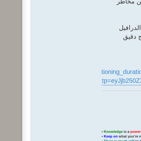
 تزيد من مخاطر
لضمان عدم إجهاد الدرافيل
ة تقنياً لإنتاج دقيق
348344524_Influence_of_wheat_conditioning_duratio
-the-technological-qualities-of-flour.pdf?_tp=
•
Knowledge
is a
power
•
Keep on
what you're r