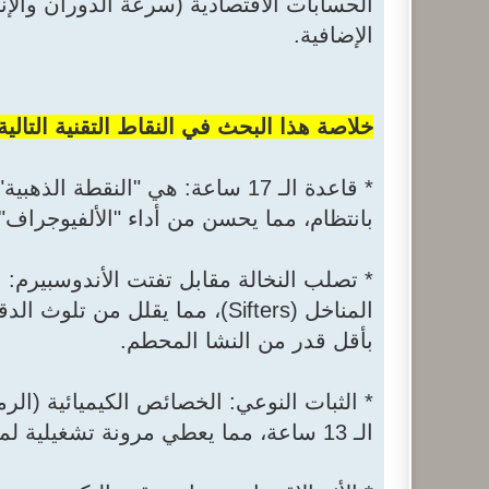
الحسابات الاقتصادية (سرعة الدوران والإ
الإضافية.
خلاصة هذا البحث في النقاط التقنية التالية
بانتظام، مما يحسن من أداء "الألفيوجراف" (
* تصلب النخالة مقابل تفتت الأندوسبيرم: 
بأقل قدر من النشا المحطم.
* الثبات النوعي: الخصائص الكيميائية (الرم
الـ 13 ساعة، مما يعطي مرونة تشغيلية لمدير المطحن في إدارة صوامع الراحة/الترطيب والتكييف.