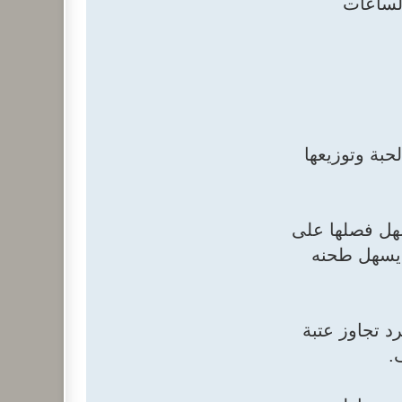
الساعات
 إلى مركز الحبة وتوزيعها
سهل فصلها على
Sift)، مما يقلل من تلوث الدقيق بالرماد، بينما يصبح الأندوسبيرم "مُليناً" (Mellowed) يسهل طحنه
رد تجاوز عتبة