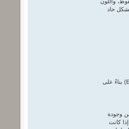
لجلوتين، ورقم السقوط، واللون
 بشكل حاد
* نسبة التوازن (P/L): تغيرت العلاقة بين مقاومة العجين (Tenacity) وقابليته للامتداد (Extensibility) بناءً على
لطحن وجودة
كحد أدنى مقبول إذا كانت