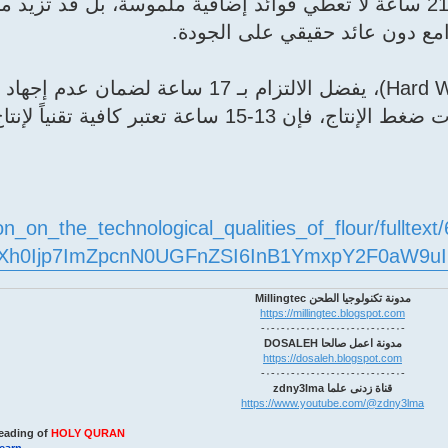
* الأثر الاقتصادي: زيادة وقت التكييف عن 21 ساعة لا تعطي فوائد إضافية ملموسة، بل قد
مع دون عائد حقيقي على الجودة.
* التوصية التشغيلية: للأقماح القوية (Hard Wheat)، يفضل الالتزام بـ 17 ساعة 
(Rolls) وتقليل النشا المحطم؛ أما في حالات ضغط الإنتاج، فإن 13-15 ساعة تعتبر كافي
n_on_the_technological_qualities_of_flour/fullte
eyJjb250ZXh0Ijp7ImZpcnN0UGFnZSI6InB1YmxpY2F0a
مدونة تكنولوجيا الطحن Millingtec
https://millingtec.blogspot.com
-٠-٠-٠-٠-٠-٠-٠-٠-٠-٠-٠-٠-٠-٠-
مدونة اعمل صالحا DOSALEH
https://dosaleh.blogspot.com
-٠-٠-٠-٠-٠-٠-٠-٠-٠-٠-٠-٠-٠-٠-
قناة زدنى علما zdny3lma
https://www.youtube.com/@zdny3lma
eading of
HOLY QURAN