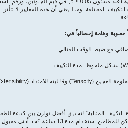
لم تظهر النتائج أي فروق ذات دلالة إحصائية (عند مستوى p ≤ 0.05) في قيم ا
 التكييف المختلفة. وهذا يعني أن هذه المعايير لا تتأثر
معنوية وهامة إحصائياً في:
لصافي مع ضبط الوقت المثالي.
ن 17 ساعة هي "مدة التكييف المثالية" لتحقيق أفضل توازن بين كفاءة ا
العجين (قوة W وتوازن P/L). ومع ذلك، يمكن للمطاحن استخدام مدة 13 ساعة 