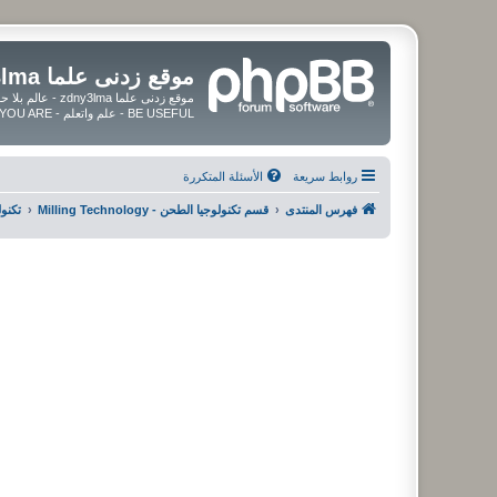
موقع زدنى علما zdny3lma
BE USEFUL - علم واتعلم - BE UPDATED - BE BLESSED WHEREVER YOU ARE
روابط سريعة
الأسئلة المتكررة
فهرس المنتدى
قسم تكنولوجيا الطحن - Milling Technology
تكنولوجيا الطحن logy