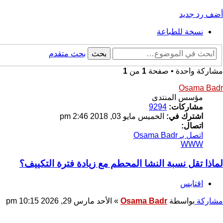
أضف رد جديد
نسخة للطباعة
بحث
بحث متقدم
مشاركة واحدة • صفحة
1
من
1
Osama Badr
مؤسس المنتدى
مشاركات:
9294
اشترك في:
الخميس مايو 03, 2018 2:46 pm
اتصال:
اتصل بـ Osama Badr
WWW
لماذا تقل نسبة النشا المحطم مع زيادة فترة التكييف؟
اقتابس
مشاركة
بواسطة
Osama Badr
»
الأحد مارس 29, 2026 10:15 pm