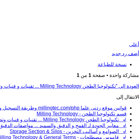
أعلى
أضف رد جديد
نسخة للطباعة
مشاركة واحدة • صفحة
1
من
1
العودة إلى ”تكنولوجيا الطحن Milling Technology ... تقنيات و فنيات وتطبيقات ضبط عملية الطحن“
الانتقال إلى
قوانين موقع زدنى علما millingtec.com/php وطريقة التسجيل والإشتراك
قسم تكنولوجيا الطحن - Milling Technology
↲ تكنولوجيا الطحن Milling Technology ... تقنيات و فنيات وتطبيقات ضبط عملية الطحن
↲ معايير الجودة لـ القمح و الدقيق والسميد ... مواصفات الدق
↲ الصوامع و أساليب التخزين - Storage Section & Silos
↲ قاموس مصطلحات - Milling Technology & General Terms