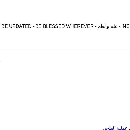
موقع زدنى علما zdny3lma - عالم بلا حدود من العلم و التعلم و المعرفة - INCREASE ME IN KNOWLEDGE - BE BENEFIT - BE USEFUL - علم واتعلم - BE UPDATED - BE BLESSED WHEREVER