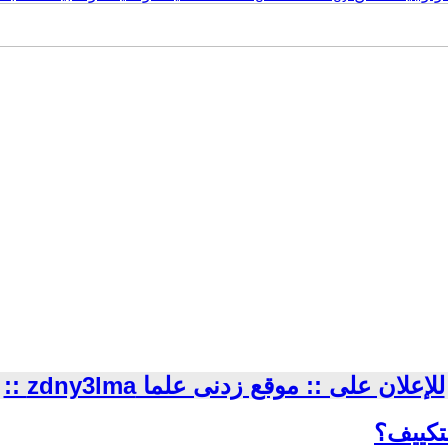
للإعلان على :: موقع زدنى علما zdny3lma ::
لتكييف؟