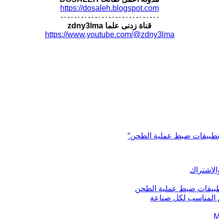
https://dosaleh.blogspot.com
-٠-٠-٠-٠-٠-٠-٠-٠-٠-٠-٠-٠-٠-٠-
قناة زدنى علما zdny3lma
https://www.youtube.com/@zdny3lma
يق المناسب لكل صناعة