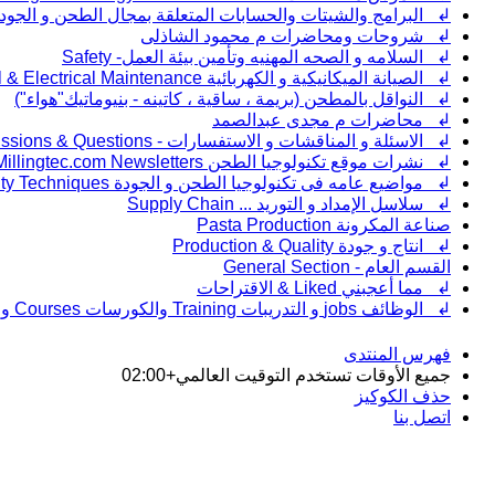
↲ البرامج والشيتات والحسابات المتعلقة بمجال الطحن و الجود
↲ شروحات ومحاضرات م محمود الشاذلى
↲ السلامه و الصحه المهنيه وتأمين بيئة العمل- Safety
↲ الصيانة الميكانيكية و الكهربائية Mechanical & Electrical Maintenance
↲ النواقل بالمطحن (بريمة ، ساقية ، كاتينه - بنيوماتيك"هواء")
↲ محاضرات م مجدى عبدالصمد
↲ الاسئلة و المناقشات و الاستفسارات - Discussions & Questions - سؤال و جواب - Question & Answer - QA
↲ نشرات موقع تكنولوجيا الطحن Millingtec.com Newsletters
↲ مواضيع عامه فى تكنولوجيا الطحن و الجودة General Posts in Milling & quality Techniques
↲ سلاسل الإمداد و التوريد ... Supply Chain
صناعة المكرونة Pasta Production
↲ انتاج و جودة Production & Quality
القسم العام - General Section
↲ مما أعجبني Liked & الاقتراحات
↲ الوظائف jobs و التدريبات Training والكورسات Courses والندوات والدورات و السيمينارز و السير الذاتية - Courses & CV & Job seeking
فهرس المنتدى
جميع الأوقات تستخدم
التوقيت العالمي+02:00
حذف الكوكيز
اتصل بنا