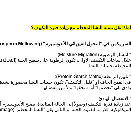
لماذا تقل نسبة النشا المحطم مع زيادة فترة التكييف؟
السر يكمن في "التحول الفيزيائي للأندوسبيرم" (Endosperm Mellowing). إليك التفسير العلمي الدقيق:
* انتشار الرطوبة (Moisture Migration):
المحيطة بحبيبات النشا.
* تليين الرابطة (Protein-Starch Matrix):
يؤدي إلى "تحطمها" أو "سحقها" بدلاً من انفصالها.
* الانفصال الهادئ:
الميكانيكية اللازمة لتفتيت الحبة، وبالتالي يقل "النشا المحطم" (Starch Damage).