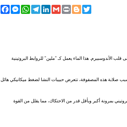
book
essenger
WhatsApp
Telegram
LinkedIn
Gmail
Print
Blogger
Twitter
مرور الوقت (خاصة بعد 16-24 ساعة)، تتغلغل المياه بعمق لتصل إلى قلب الأندوسبيرم. هذا الماء يعمل كـ "ملين" للروابط البروتينية
 أو "قليل التكييف"، تكون حبيبات النشا محصورة بشدة داخل مصفوفة بروتينية صلبة. عند مرورها بين الدرافيل (Rollers)، وبسبب صلابة هذه المصفوفة، تتعرض حبيبات النشا لضغط ميكانيكي هائل
Plia). عند الطحن، تنفصل حبيبات النشا عن الغلاف البروتيني بمرونة أكبر وبأقل قدر من الاحتكاك، مما يقلل من القوة