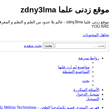
موقع زدنى علما zdny3lma
YOU ARE
تجاهل المحتويات
بحث
بحث متقدم
روابط سريعة
مواضيع لم يُرد عليها
المواضيع النشطة
بحث
الأسئلة المتكررة
تسجيل الدخول
التسجيل
فهرس المنتدى
قسم تكنولوجيا الطحن - Milling Technology
تكنولوجيا 