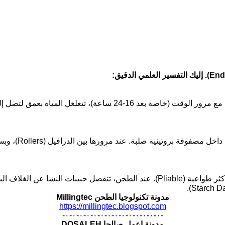
خلال ساعات التكييف الأولى، تكون الرطوبة على سطح الحبة (النخالة). مع 
في القمح الجاف
عند زيادة فترة التكييف (وصولاً إلى الحالة المثالية)، يصبح الأندوسبيرم أكثر طواعية (ble
مدونة تكنولوجيا الطحن Millingtec
https://millingtec.blogspot.com
-٠-٠-٠-٠-٠-٠-٠-٠-٠-٠-٠-٠-٠-٠-
مدونة اعمل صالحا DOSALEH