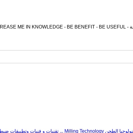
الطحن Milling Technology ... تقنيات و فنيات وتطبيقات ضبط عملية الطحن