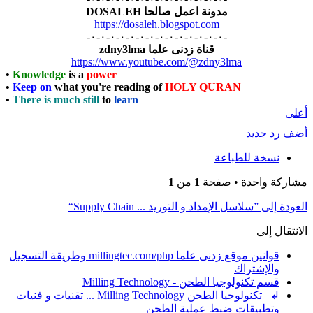
مدونة اعمل صالحا DOSALEH
https://dosaleh.blogspot.com
-٠-٠-٠-٠-٠-٠-٠-٠-٠-٠-٠-٠-٠-٠-
قناة زدنى علما zdny3lma
https://www.youtube.com/@zdny3lma
•
Knowledge
is a
power
•
Keep on
what you're reading of
HOLY QURAN
•
There is much still
to
learn
أعلى
أضف رد جديد
نسخة للطباعة
مشاركة واحدة • صفحة
1
من
1
العودة إلى ”سلاسل الإمداد و التوريد ... Supply Chain“
الانتقال إلى
قوانين موقع زدنى علما millingtec.com/php وطريقة التسجيل
والإشتراك
قسم تكنولوجيا الطحن - Milling Technology
↲ تكنولوجيا الطحن Milling Technology ... تقنيات و فنيات
وتطبيقات ضبط عملية الطحن