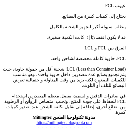
عيوب FCL
يحتاج إلى كميات كبيرة من البضائع.
يتطلب سيولة أكبر لتجهيز الشحنة بالكامل.
قد لا يكون اقتصاديًا إذا كانت الكمية صغيرة.
الفرق بين FCL و LCL
FCL: حاوية كاملة مخصصة لشاحن واحد.
LCL (Less than Container Load): شحنة أقل من حمولة حاوية، حيث
يتم تجميع بضائع عدة مصدرين داخل حاوية واحدة، وهو مناسب
للكميات الصغيرة لكنه يزيد من وقت المناولة واحتمالية تعرض
البضائع للتلف أو التلوث.
في صادرات الدقيق والسميد، يفضل معظم المصدرين استخدام
FCL للحفاظ على جودة المنتج، وتجنب امتصاص الروائح أو الرطوبة
من بضائع أخرى، إضافة إلى تقليل تكلفة الشحن عند تصدير كميات
كبيرة.
مدونة تكنولوجيا الطحن Millingtec
https://millingtec.blogspot.com
-٠-٠-٠-٠-٠-٠-٠-٠-٠-٠-٠-٠-٠-٠-