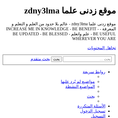
موقع زدنى علما zdny3lma
موقع زدنى علما zdny3lma - عالم بلا حدود من العلم و التعلم و
المعرفة - INCREASE ME IN KNOWLEDGE - BE BENEFIT -
BE USEFUL - علم واتعلم - BE UPDATED - BE BLESSED
WHEREVER YOU ARE
تجاهل المحتويات
بحث متقدم
بحث
روابط سريعة
مواضيع لم يُرد عليها
المواضيع النشطة
بحث
الأسئلة المتكررة
تسجيل الدخول
التسجيل