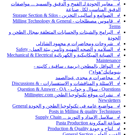
↲ معايير الجودة لـ القمح و الدقيق والسميد ... مواصفات
الدقيق المناسب لكل صناعة
↲ الصوامع و أساليب التخزين - Storage Section & Silos
↲ قاموس مصطلحات - Milling Technology & General
Terms
↲ البرامج والشيتات والحسابات المتعلقة بمجال الطحن و
الجودة
↲ شروحات ومحاضرات م محمود الشاذلى
↲ السلامه و الصحه المهنيه وتأمين بيئة العمل- Safety
↲ الصيانة الميكانيكية و الكهربائية Mechanical & Electrical
Maintenance
↲ النواقل بالمطحن (بريمة ، ساقية ، كاتينه -
بنيوماتيك"هواء")
↲ محاضرات م مجدى عبدالصمد
↲ الاسئلة و المناقشات و الاستفسارات - Discussions &
Questions - سؤال و جواب - Question & Answer - QA
↲ نشرات موقع تكنولوجيا الطحن Millingtec.com
Newsletters
↲ مواضيع عامه فى تكنولوجيا الطحن و الجودة General
Posts in Milling & quality Techniques
↲ سلاسل الإمداد و التوريد ... Supply Chain
صناعة المكرونة Pasta Production
↲ انتاج و جودة Production & Quality
القسم العام - General Section