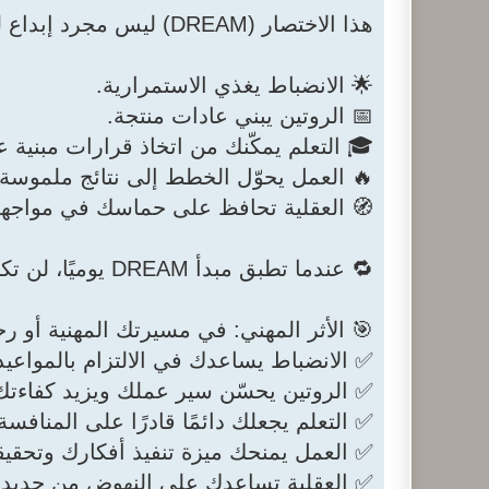
هذا الاختصار (DREAM) ليس مجرد إبداع لغوي — بل هو مبدأ حياة! 🌱
🌟 الانضباط يغذي الاستمرارية.
📅 الروتين يبني عادات منتجة.
🎓 التعلم يمكّنك من اتخاذ قرارات مبنية 
🔥 العمل يحوّل الخطط إلى نتائج ملموسة.
🧭 العقلية تحافظ على حماسك في مواجهة
🔁 عندما تطبق مبدأ DREAM يوميًا، لن تكتفي بالأحلام — بل ستحوّلها إلى واقع ملموس! 💼
🎯 الأثر المهني: في مسيرتك المهنية أو ر
✅ الانضباط يساعدك في الالتزام بالمواعيد ا
✅ الروتين يحسّن سير عملك ويزيد كفاءتك
✅ التعلم يجعلك دائمًا قادرًا على المنافسة
✅ العمل يمنحك ميزة تنفيذ أفكارك وتحقيقه
✅ العقلية تساعدك على النهوض من جديد بع