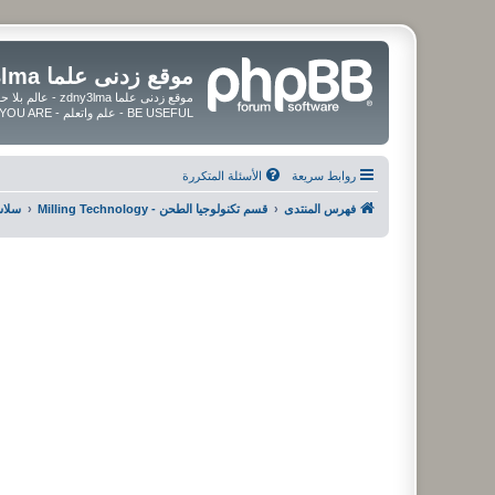
موقع زدنى علما zdny3lma
BE USEFUL - علم واتعلم - BE UPDATED - BE BLESSED WHEREVER YOU ARE
روابط سريعة
الأسئلة المتكررة
فهرس المنتدى
قسم تكنولوجيا الطحن - Milling Technology
سلاسل ا