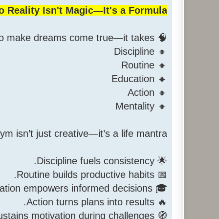
Reality Isn't Magic—It's a Formula! 💡
🧠 It takes more than just wishing to make dreams come true—it takes:
🔸 Discipline
🔸 Routine
🔸 Education
🔸 Action
🔸 Mentality
m isn’t just creative—it’s a life mantra! 🌱
🌟 Discipline fuels consistency.
📅 Routine builds productive habits.
🎓 Education empowers informed decisions.
🔥 Action turns plans into results.
🧭 Mentality sustains motivation during challenges.