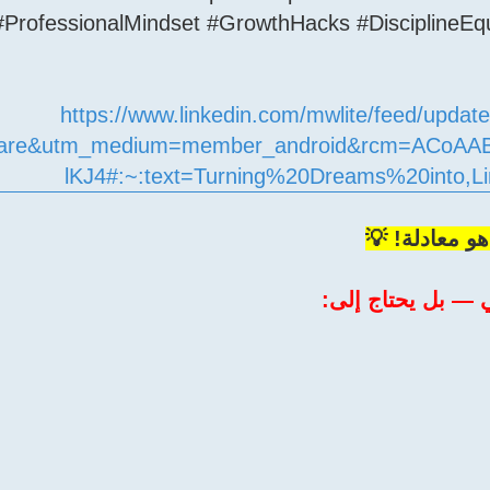
#ProfessionalMindset #GrowthHacks #DisciplineEq
https://www.linkedin.com/mwlite/feed/updat
hare&utm_medium=member_android&rcm=ACoA
lKJ4#:~:text=Turning%20Dreams%20into,L
و معادلة! 💡
ي — بل يحتاج إلى: