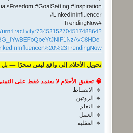
ualsFreedom #GoalSetting #Inspiration
#LinkedInInfluencer
#TrendingNow
e/urn:li:activity:7345315270451748864?
ABG_IYwBEFoQoeYtJNIF1NzAvC8HDe-
inkedInInfluencer%20%23TrendingNow
تحويل الأحلام إلى واقع ليس سحرًا — بل ه
🧠 تحقيق الأحلام لا يعتمد فقط على التمن
🔸 الانضباط
🔸 الروتين
🔸 التعلم
🔸 العمل
🔸 العقلية