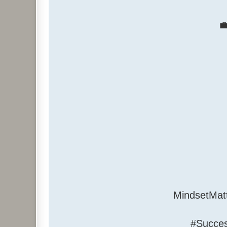
📌 #Mindset
#Succes