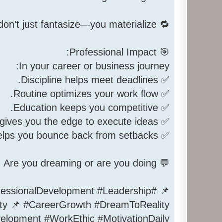
🔁 When you apply the DREAM principle daily, you don’t just fantasize—you materialize! 💼
🎯 Professional Impact:
In your career or business journey:
✅ Discipline helps meet deadlines.
✅ Routine optimizes your work flow.
✅ Education keeps you competitive.
✅ Action gives you the edge to execute ideas.
✅ Mentality helps you bounce back from setbacks.
💬 Ask yourself today: Are you dreaming or are you doing?
rofessionalDevelopment #Leadership
y 📌 #CareerGrowth #DreamToReality
lopment #WorkEthic #MotivationDaily