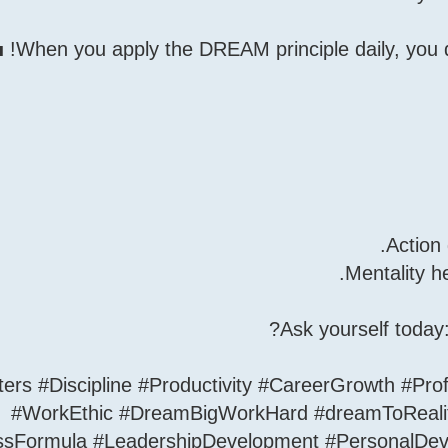
Matters #Discipline #Productivity #CareerGrowth #P
#WorkEthic #DreamBigWorkHard #dreamToRealit
sFormula #LeadershipDevelopment #PersonalDeve