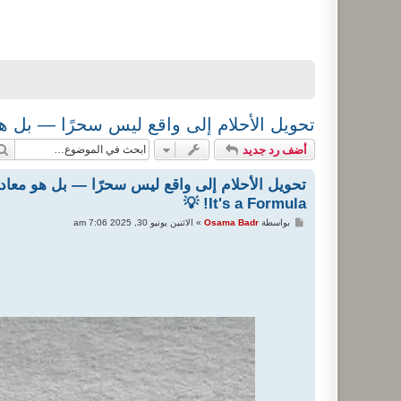
تحويل الأحلام إلى واقع ليس سحرًا — بل هو معادلة! 💡 ality Isn't Magic—It's a Formula
أضف رد جديد
It's a Formula! 💡
م
بواسطة
Osama Badr
»
الاثنين يونيو 30, 2025 7:06 am
ش
ا
ر
ك
ة