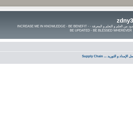
موقع زدنى علما zdny3lma - عالم بلا حدود من العلم و التعلم و المعرفة - INCREASE ME IN KNOWLEDGE - BE BENEFIT -
لإمداد و التوريد ... Supply Chain