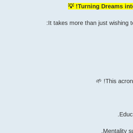
Turning Dreams into 
This acrony