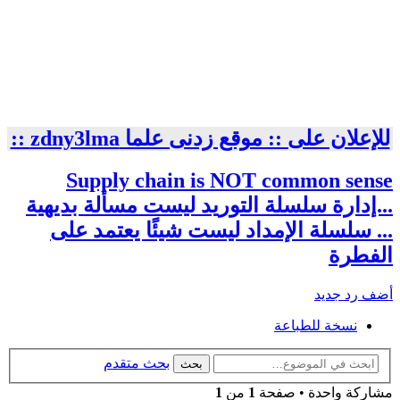
S
ديهية
على