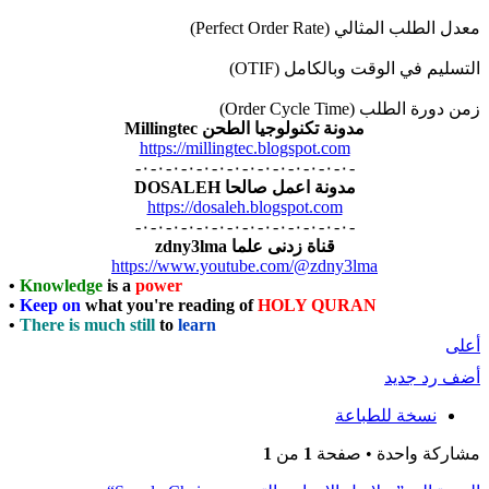
•
Knowledg
•
Keep on
w
•
There is m