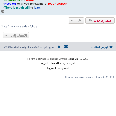
•
Keep on
what you're reading of
HOLY QURAN
•
There is much still
to
learn
أ
ع
ل
ى
مشاركة واحدة • صفحة
1
من
1
الانتقال إلى
جميع الأوقات تستخدم
التوقيت العالمي+02:00
® Forum Software © 
ة برعاية
المنتديات العربية
لخصوصية
|
الشروط