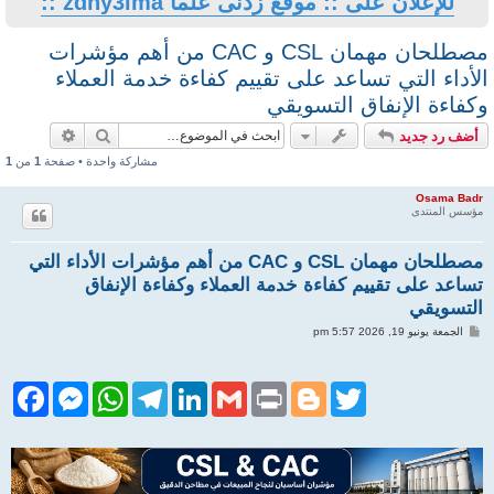
ى علما zdny3lma ::
مصطلحان مهمان CSL و CAC من أهم مؤشرات
 تقييم كفاءة خدمة العملاء
قي
بحث
بحث متقدم
مشاركة واحدة • صفحة
1
من
1
مصطلحان مهمان CSL و CAC من أهم مؤشرات الأداء التي
مة العملاء وكفاءة الإنفاق
F
M
W
T
L
G
P
a
e
h
e
i
m
r
c
s
a
l
n
a
i
e
s
t
e
k
i
n
b
e
s
g
e
l
t
o
n
A
r
d