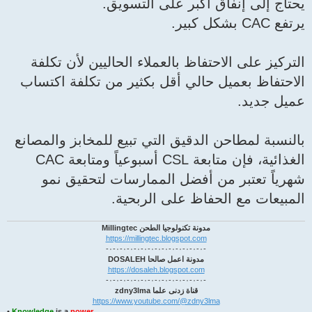
 على التسويق.
بالعملاء الحاليين لأن تكلفة
 أقل بكثير من تكلفة اكتساب
ق التي تبيع للمخابز والمصانع
الغذائية، فإن متابعة CSL أسبوعياً ومتابعة CAC
ل الممارسات لتحقيق نمو
لى الربحية.
وجيا الطحن Millingtec
https://millingtec.blogs
مل صالحا DOSALEH
https://dosaleh.blogsp
دنى علما zdny3lma
https://www.youtube.com/
•
Knowledge
is a
power