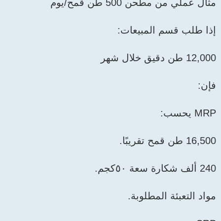
مثال عملي من مطحن 500 طن قمح/يوم
إذا طلب قسم المبيعات:
12,000 طن دقيق خلال شهر
فإن:
MRP يحسب:
16,500 طن قمح تقريبًا.
240 ألف شكارة سعة ٥٠كجم.
مواد التعبئة المطلوبة.