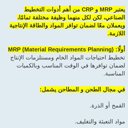
يعتبر MRP و CRP من أهم أدوات التخطيط
الصناعي، لكن لكل منهما وظيفة مختلفة تمامًا،
ويعملان معًا لضمان توافر المواد والطاقة الإنتاجية
اللازمة.
أولًا: MRP (Material Requirements Planning)
تخطيط احتياجات المواد الخام ومستلزمات الإنتاج
لضمان توافرها في الوقت المناسب وبالكميات
المناسبة.
في مجال الطحن و المطاحن يشمل:
القمح أو الذرة.
مواد التعبئة والتغليف.