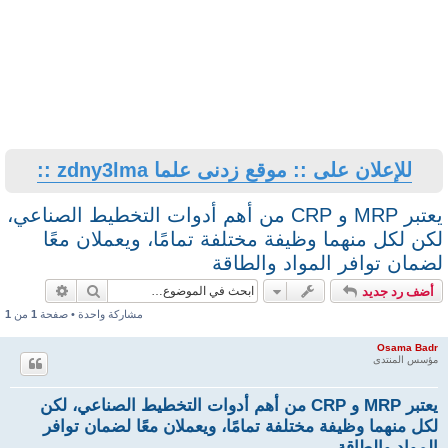
للإعلان على :: موقع زدنى علما zdny3lma ::
يعتبر MRP و CRP من أهم أدوات التخطيط الصناعي،
لكن لكل منهما وظيفة مختلفة تمامًا، ويعملان معًا
لضمان توافر المواد والطاقة
بحث
بحث متقد
أضف رد جديد
مشاركة واحدة • صفحة
1
من
1
Osama Badr
مؤسس المنتدى
يعتبر MRP و CRP من أهم أدوات التخطيط الصناعي، لكن
لكل منهما وظيفة مختلفة تمامًا، ويعملان معًا لضمان توافر
المواد والطاقة