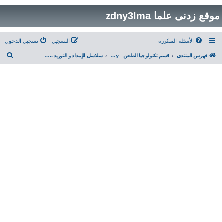
موقع زدنى علما zdny3lma
الأسئلة المتكررة
التسجيل
تسجيل الدخول
ب
فهرس المنتدى
قسم تكنولوجيا الطحن - Milling Technology
سلاسل الإمداد و التوريد ... Supply Chain
ح
ث