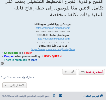
القمح والذرة؛ فنجاح التخطيط التشغيلي يعتمد على
تكامل الاثنين معًا للوصول إلى خطة إنتاج قابلة
للتنفيذ وذات تكلفة منخفضة.
مدونة تكنولوجيا الطحن Millingtec
https://millingtec.blogspot.com
-٠-٠-٠-٠-٠-٠-٠-٠-٠-٠-٠-٠-٠-٠-
مدونة اعمل صالحا DOSALEH
https://dosaleh.blogspot.com
-٠-٠-٠-٠-٠-٠-٠-٠-٠-٠-٠-٠-٠-٠-
قناة زدنى علما zdny3lma
https://www.youtube.com/@zdny3lma
•
Knowledge
is a
power
•
Keep on
what you're reading of
HOLY QURAN
•
There is much still
to
learn
أ
ع
ل
أضف رد جديد
ى
مشاركة واحدة • صفحة
1
من
1
الانتقال إلى
فهرس المنتدى
جميع الأوقات تستخدم
التوقيت العالمي+02:00