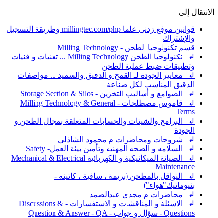
الانتقال إلى
قوانين موقع زدنى علما millingtec.com/php وطريقة التسجيل
والإشتراك
قسم تكنولوجيا الطحن - Milling Technology
↲ تكنولوجيا الطحن Milling Technology ... تقنيات و فنيات
وتطبيقات ضبط عملية الطحن
↲ معايير الجودة لـ القمح و الدقيق والسميد ... مواصفات
الدقيق المناسب لكل صناعة
↲ الصوامع و أساليب التخزين - Storage Section & Silos
↲ قاموس مصطلحات - Milling Technology & General
Terms
↲ البرامج والشيتات والحسابات المتعلقة بمجال الطحن و
الجودة
↲ شروحات ومحاضرات م محمود الشاذلى
↲ السلامه و الصحه المهنيه وتأمين بيئة العمل- Safety
↲ الصيانة الميكانيكية و الكهربائية Mechanical & Electrical
Maintenance
↲ النواقل بالمطحن (بريمة ، ساقية ، كاتينه -
بنيوماتيك"هواء")
↲ محاضرات م مجدى عبدالصمد
↲ الاسئلة و المناقشات و الاستفسارات - Discussions &
Questions - سؤال و جواب - Question & Answer - QA