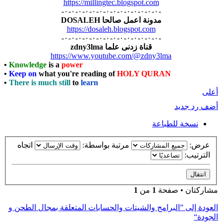
https://millingtec.blogspot.com
-٠-٠-٠-٠-٠-٠-٠-٠-٠-٠-٠-٠-٠-٠-
مدونة اعمل صالحا DOSALEH
https://dosaleh.blogspot.com
-٠-٠-٠-٠-٠-٠-٠-٠-٠-٠-٠-٠-٠-٠-
قناة زدنى علما zdny3lma
https://www.youtube.com/@zdny3lma
•
Knowledge
is a
power
•
Keep on
what you're reading of
HOLY QURAN
•
There is much still
to
learn
أعلى
أضف رد جديد
نسخة للطباعة
عرض:
مرتبة بواسطة:
اتجاه
الترتيب:
مشاركتان • صفحة
1
من
1
العودة إلى ”البرامج والشيتات والحسابات المتعلقة بمجال الطحن و
الجودة“