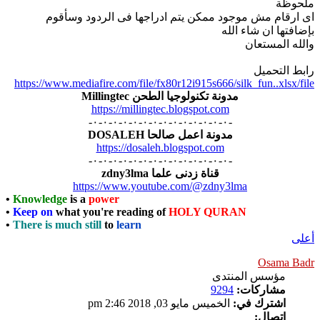
ملحوظة
اى ارقام مش موجود ممكن يتم ادراجها فى الردود وسأقوم
بإضافتها ان شاء الله
والله المستعان
رابط التحميل
https://www.mediafire.com/file/fx80r12i915s666/silk_fun..xlsx/file
مدونة تكنولوجيا الطحن Millingtec
https://millingtec.blogspot.com
-٠-٠-٠-٠-٠-٠-٠-٠-٠-٠-٠-٠-٠-٠-
مدونة اعمل صالحا DOSALEH
https://dosaleh.blogspot.com
-٠-٠-٠-٠-٠-٠-٠-٠-٠-٠-٠-٠-٠-٠-
قناة زدنى علما zdny3lma
https://www.youtube.com/@zdny3lma
•
Knowledge
is a
power
•
Keep on
what you're reading of
HOLY QURAN
•
There is much still
to
learn
أعلى
Osama Badr
مؤسس المنتدى
مشاركات:
9294
اشترك في:
الخميس مايو 03, 2018 2:46 pm
اتصال: