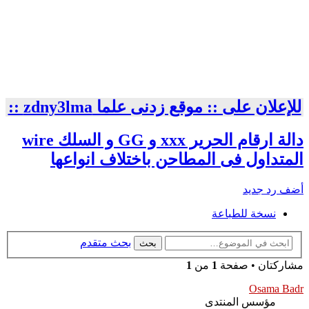
للإعلان على :: موقع زدنى علما zdny3lma ::
دالة ارقام الحرير xxx و GG و السلك wire
المتداول فى المطاحن باختلاف انواعها
أضف رد جديد
نسخة للطباعة
بحث متقدم
بحث
مشاركتان • صفحة
1
من
1
Osama Badr
مؤسس المنتدى