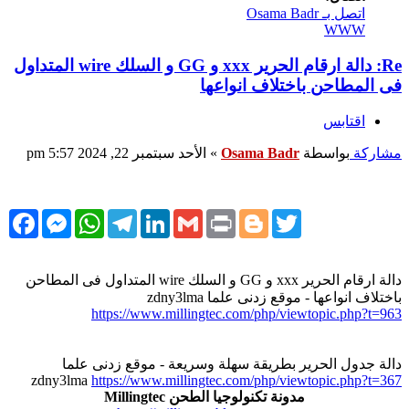
اتصل بـ Osama Badr
WWW
Re: دالة ارقام الحرير xxx و GG و السلك wire المتداول
فى المطاحن باختلاف انواعها
اقتابس
مشاركة
بواسطة
Osama Badr
»
الأحد سبتمبر 22, 2024 5:57 pm
cebook
Messenger
WhatsApp
Telegram
LinkedIn
Gmail
Print
Blogger
Twitter
دالة ارقام الحرير xxx و GG و السلك wire المتداول فى المطاحن
باختلاف انواعها - موقع زدنى علما zdny3lma
https://www.millingtec.com/php/viewtopic.php?t=963
دالة جدول الحرير بطريقة سهلة وسريعة - موقع زدنى علما
zdny3lma
https://www.millingtec.com/php/viewtopic.php?t=367
مدونة تكنولوجيا الطحن Millingtec