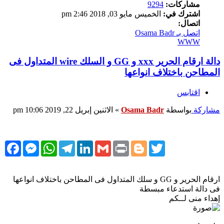
مشاركات:
9294
اشترك في:
الخميس مايو 03, 2018 2:46 pm
اتصال:
اتصل بـ Osama Badr
WWW
دالة ارقام الحرير xxx و GG و السلك wire المتداول فى
المطاحن باختلاف انواعها
اقتابس
مشاركة
بواسطة
Osama Badr
»
الاثنين إبريل 22, 2019 10:06 pm
cebook
Messenger
WhatsApp
Telegram
LinkedIn
Gmail
Print
Blogger
Twitter
ارقام الحرير و GG و سلك المتداول فى المطاحن باختلاف انواعها
فى دالة استدعاء مبسطة
إهداء منى لــكم