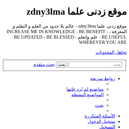
موقع زدنى علما zdny3lma
موقع زدنى علما zdny3lma - عالم بلا حدود من العلم و التعلم و
المعرفة - INCREASE ME IN KNOWLEDGE - BE BENEFIT -
BE USEFUL - علم واتعلم - BE UPDATED - BE BLESSED
WHEREVER YOU ARE
تجاهل المحتويات
بحث متقدم
بحث
روابط سريعة
مواضيع لم يُرد عليها
المواضيع النشطة
بحث
الأسئلة المتكررة
تسجيل الدخول
التسجيل