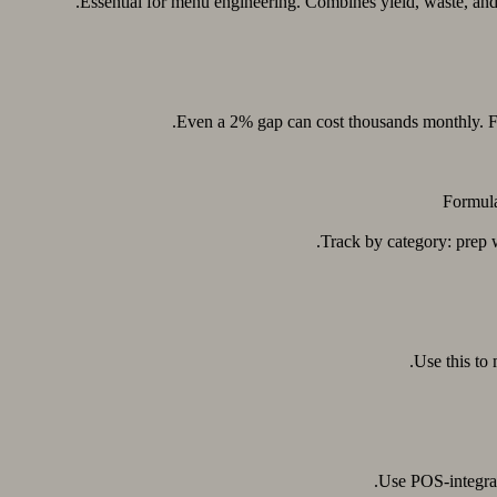
Essential for menu engineering. Combines yield, waste, and p
Even a 2% gap can cost thousands monthly. Fix
Formula
Track by category: prep w
Use this to
Use POS-integrate