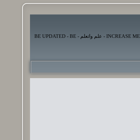
موقع زدنى علما zdny3lma - عالم بلا حدود من العلم و التعلم و المعرفة - INCREASE ME IN KNOWLEDGE - BE BENEFIT - BE USEFUL - علم واتعلم - BE UPDATED - BE