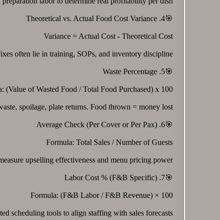
reparation labor to determine real profitability per dish.
🎯4. Theoretical vs. Actual Food Cost Variance
Variance = Actual Cost - Theoretical Cost
es often lie in training, SOPs, and inventory discipline.
🎯5. Waste Percentage
: (Value of Wasted Food / Total Food Purchased) x 100
aste, spoilage, plate returns. Food thrown = money lost.
🎯6. Average Check (Per Cover or Per Pax)
Formula: Total Sales / Number of Guests
 measure upselling effectiveness and menu pricing power.
🎯7. Labor Cost % (F&B Specific)
Formula: (F&B Labor / F&B Revenue) × 100
d scheduling tools to align staffing with sales forecasts.