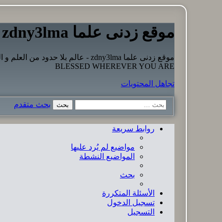
موقع زدنى علما zdny3lma
BLESSED WHEREVER YOU ARE
تجاهل المحتويات
بحث متقدم
بحث
روابط سريعة
مواضيع لم يُرد عليها
المواضيع النشطة
بحث
الأسئلة المتكررة
تسجيل الدخول
التسجيل