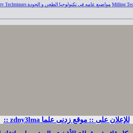
مواضيع عامه فى تكنولوجيا الطحن و الجودة General Posts in Milling & quality Techniques
للإعلان على :: موقع زدنى علما zdny3lma ::