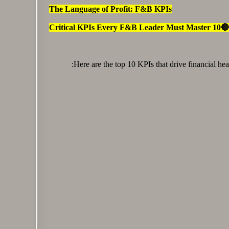
The Language of Profit: F&B KPIs
🔴10 Critical KPIs Every F&B Leader Must Master
Here are the top 10 KPIs that drive financial he