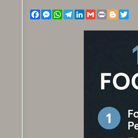
Facebook
Messenger
WhatsApp
Telegram
LinkedIn
Gmail
Print
Blogger
Twitter