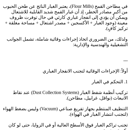
في مطاحن القمح (Flour Mills)، يعتبر الغبار الناتج عن طحن الحبوب
من أكبر مصادر الخطر، إذ أن غبار القمح شديد القابلية للاشتعال
ويمكن أن يؤدي إلى انفجار غباري كارثي في حال توفرت ظروف
معينة (وجود الغبار + الأكسجين + مصدر اشتعال + مساحة مغلقة +
تركيز كافٍ).
ولذلك، من الضروري اتخاذ إجراءات وقائية شاملة، تشمل الجوانب
التشغيلية والهندسية والإدارية:
---
أولاً: الإجراءات الوقائية لتجنب الانفجار الغباري
1. التحكم في الغبار
تركيب أنظمة شفط الغبار (Dust Collection Systems) عند نقاط
الانبعاث (نواقل، غرابيل، مطاحن).
التنظيف المنتظم بجهاز تفريغ صناعي (Vacuum) وليس بضغط الهواء
(لتجنب انتشار الغبار في الهواء).
تجنب تراكم الغبار فوق الأسطح العالية أو في الزوايا، حتى لو كان