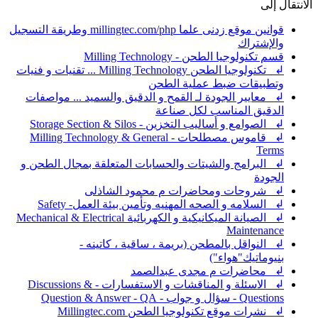
الانتقال إلى
قوانين موقع زدنى علما millingtec.com/php وطريقة التسجيل
والإشتراك
قسم تكنولوجيا الطحن - Milling Technology
↲ تكنولوجيا الطحن Milling Technology ... تقنيات و فنيات
وتطبيقات ضبط عملية الطحن
↲ معايير الجودة لـ القمح و الدقيق والسميد ... مواصفات
الدقيق المناسب لكل صناعة
↲ الصوامع و أساليب التخزين - Storage Section & Silos
↲ قاموس مصطلحات - Milling Technology & General
Terms
↲ البرامج والشيتات والحسابات المتعلقة بمجال الطحن و
الجودة
↲ شروحات ومحاضرات م محمود الشاذلى
↲ السلامه و الصحه المهنيه وتأمين بيئة العمل- Safety
↲ الصيانة الميكانيكية و الكهربائية Mechanical & Electrical
Maintenance
↲ النواقل بالمطحن (بريمة ، ساقية ، كاتينه -
بنيوماتيك"هواء")
↲ محاضرات م مجدى عبدالصمد
↲ الاسئلة و المناقشات و الاستفسارات - Discussions &
Questions - سؤال و جواب - Question & Answer - QA
↲ نشرات موقع تكنولوجيا الطحن Millingtec.com