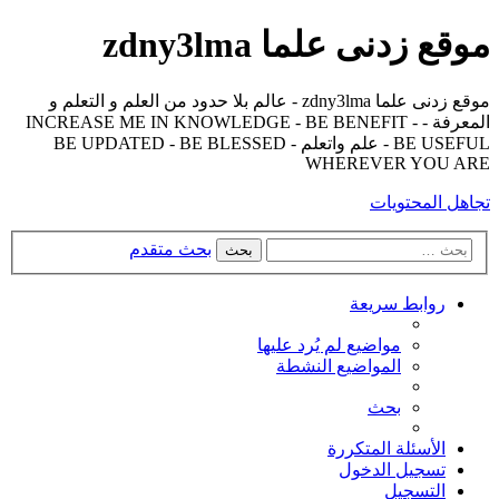
موقع زدنى علما zdny3lma
موقع زدنى علما zdny3lma - عالم بلا حدود من العلم و التعلم و
المعرفة - INCREASE ME IN KNOWLEDGE - BE BENEFIT -
BE USEFUL - علم واتعلم - BE UPDATED - BE BLESSED
WHEREVER YOU ARE
تجاهل المحتويات
بحث متقدم
بحث
روابط سريعة
مواضيع لم يُرد عليها
المواضيع النشطة
بحث
الأسئلة المتكررة
تسجيل الدخول
التسجيل