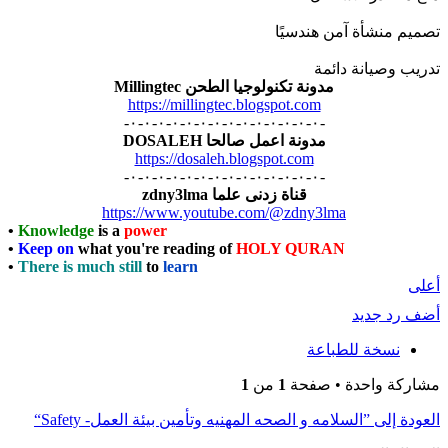
تصميم منشأة آمن هندسيًا
تدريب وصيانة دائمة
مدونة تكنولوجيا الطحن Millingtec
https://millingtec.blogspot.com
-٠-٠-٠-٠-٠-٠-٠-٠-٠-٠-٠-٠-٠-٠-
مدونة اعمل صالحا DOSALEH
https://dosaleh.blogspot.com
-٠-٠-٠-٠-٠-٠-٠-٠-٠-٠-٠-٠-٠-٠-
قناة زدنى علما zdny3lma
https://www.youtube.com/@zdny3lma
•
Knowledge
is a
power
•
Keep on
what you're reading of
HOLY QURAN
•
There is much still
to
learn
أعلى
أضف رد جديد
نسخة للطباعة
مشاركة واحدة • صفحة
1
من
1
العودة إلى ”السلامه و الصحه المهنيه وتأمين بيئة العمل- Safety“