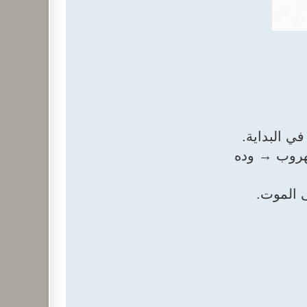
ي البداية.
لهروب → وده
ى الموت.