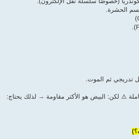
ندريا (خصوصًا سلسلة نقل الإلكترون).
ل تدريجي ثم الموت.
ملة ⚠️ لكن: البيض هو الأكثر مقاومة → لذلك يحتاج:
؟)