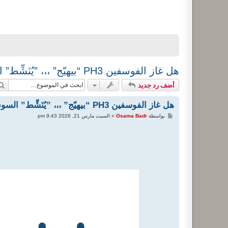
هل غاز الفوسفين PH3 “بيهيّج” ،،، ”يُنَشِّط” السوس؟ 🤔 اجراءات ... بيانات ... احتياطات ... تعليمات
أضف رد جديد
هل غاز الفوسفين PH3 “بيهيّج” ،،، ”يُنَشِّط” السوس؟ 🤔 اجراءات ... بيانات ... احتياطات ... تعليمات
م
بواسطة
Osama Badr
»
السبت مارس 21, 2026 9:43 pm
ش
ا
ر
ك
ة