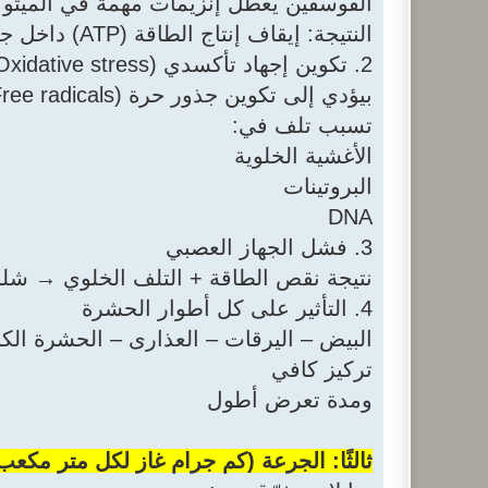
الفوسفين يعطل إنزيمات مهمة في الميتوكو
النتيجة: إيقاف إنتاج الطاقة (ATP) داخل جسم الحشرة.
2. تكوين إجهاد تأكسدي (Oxidative stress)
بيؤدي إلى تكوين جذور حرة (Free radicals).
تسبب تلف في:
الأغشية الخلوية
البروتينات
DNA
3. فشل الجهاز العصبي
نتيجة نقص الطاقة + التلف الخلوي → شل
4. التأثير على كل أطوار الحشرة
البيض – اليرقات – العذارى – الحشرة الكا
تركيز كافي
ومدة تعرض أطول
ثالثًا: الجرعة (كم جرام غاز لكل متر مكعب