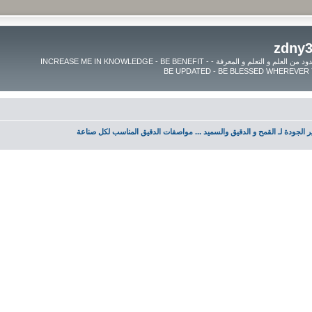
موقع زدنى علما zdny3lma - عالم بلا حدود من العلم و التعلم و المعرفة - INCREASE ME IN KNOWLEDGE - BE BENEFIT -
ر الجودة لـ القمح و الدقيق والسميد ... مواصفات الدقيق المناسب لكل صناعة