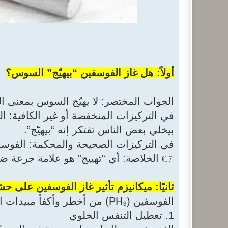
أولاً: هل غاز الفوسفين “بيهيّج” السوس؟
الجواب المختصر: لا يهيّج السوس بمعنى 
في التركيزات المنخفضة أو غير الكافية:
بيخلي بعض الناس تفتكر إنه “بيهيّج”.
في التركيزات الصحيحة والمحكمة: الفوسفين 
👉 الخلاصة: أي “تهييج” هو علامة جرعة ض
ثانيًا: ميكانيزم تأثير غاز الفوسفين على 
الفوسفين (PH₃) من أخطر وأكفأ مبيدات التبخير، وتأثيره بيكون على مستوى الخلية:
1. تعطيل التنفس الخلوي