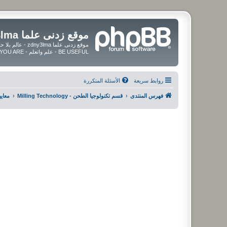
موقع زدنى علما zdny3lma
BE USEFUL - علم واتعلم - BE UPDATED - BE BLESSED WHEREVER YOU ARE
روابط سريعة
الأسئلة المتكررة
فهرس المنتدى
قسم تكنولوجيا الطحن - Milling Technology
معايي