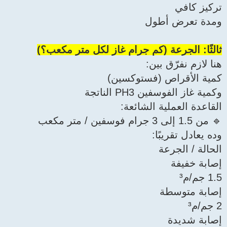
تركيز كافي
ومدة تعرض أطول
ثالثًا: الجرعة (كم جرام غاز لكل متر مكعب؟)
هنا لازم نفرّق بين:
كمية الأقراص (فستوكسين)
وكمية غاز الفوسفين PH3 الناتجة
القاعدة العملية الشائعة:
🔹 من 1.5 إلى 3 جرام فوسفين / متر مكعب
وده يعادل تقريبًا:
الحالة / الجرعة
إصابة خفيفة
1.5 جم/م³
إصابة متوسطة
2 جم/م³
إصابة شديدة