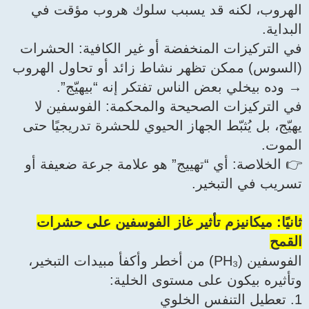
الهروب، لكنه قد يسبب سلوك هروب مؤقت في
البداية.
في التركيزات المنخفضة أو غير الكافية: الحشرات
(السوس) ممكن تظهر نشاط زائد أو تحاول الهروب
→ وده بيخلي بعض الناس تفتكر إنه “بيهيّج”.
في التركيزات الصحيحة والمحكمة: الفوسفين لا
يهيّج، بل يُثبّط الجهاز الحيوي للحشرة تدريجيًا حتى
الموت.
👉 الخلاصة: أي “تهييج” هو علامة جرعة ضعيفة أو
تسريب في التبخير.
ثانيًا: ميكانيزم تأثير غاز الفوسفين على حشرات
القمح
الفوسفين (PH₃) من أخطر وأكفأ مبيدات التبخير،
وتأثيره بيكون على مستوى الخلية:
1. تعطيل التنفس الخلوي