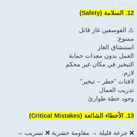
12. السلامة (Safety)
⚠️ الفوسفين غاز قاتل
ممنوع:
استنشاق الغاز
العمل بدون معدات حماية
التبخير في مكان غير محكم
لازم:
لافتات "خطر – تبخير"
تدريب العمال
وجود خطة طوارئ
13. الأخطاء الشائعة (Critical Mistakes)
❌ جرعة قليلة → مقاومة حشرية ❌ تسريب →