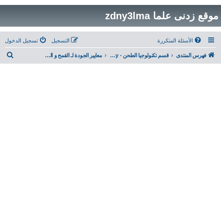
موقع زدنى علما zdny3lma
الأسئلة المتكررة
التسجيل
تسجيل الدخول
ب
فهرس المنتدى
قسم تكنولوجيا الطحن - Milling Technology
معايير الجودة لـ القمح و الدقيق والسميد ... مواصفات الدقيق المناسب لكل صناعة
ح
ث