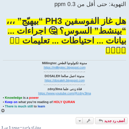
التهوية: حتى أقل من 0.3 ppm
هل غاز الفوسفين PH3 “بيهيّج” ،،،
“بينشط” السوس؟ 🤔 اجراءات ...
بيانات ... احتياطات ... تعليمات 👆🏻
👆🏻👆🏻
مدونة تكنولوجيا الطحن Millingtec
https://millingtec.blogspot.com
-٠-٠-٠-٠-٠-٠-٠-٠-٠-٠-٠-٠-٠-٠-
مدونة اعمل صالحا DOSALEH
https://dosaleh.blogspot.com
-٠-٠-٠-٠-٠-٠-٠-٠-٠-٠-٠-٠-٠-٠-
قناة زدنى علما zdny3lma
https://www.youtube.com/@zdny3lma
•
Knowledge
is a
power
•
Keep on
what you're reading of
HOLY QURAN
•
There is much still
to
learn
أ
ع
ل
أضف رد جديد
ى
مشاركة واحدة • صفحة
1
من
1