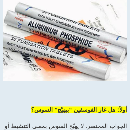
أولاً: هل غاز الفوسفين “بيهيّج” السوس؟
الجواب المختصر: لا يهيّج السوس بمعنى التنشيط أو