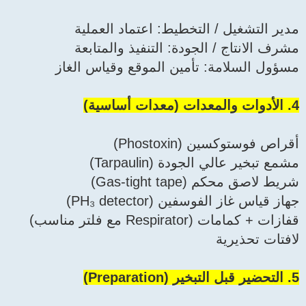
مدير التشغيل / التخطيط: اعتماد العملية
مشرف الانتاج / الجودة: التنفيذ والمتابعة
مسؤول السلامة: تأمين الموقع وقياس الغاز
4. الأدوات والمعدات (معدات أساسية)
أقراص فوستوكسين (Phostoxin)
مشمع تبخير عالي الجودة (Tarpaulin)
شريط لاصق محكم (Gas-tight tape)
جهاز قياس غاز الفوسفين (PH₃ detector)
قفازات + كمامات (Respirator مع فلتر مناسب)
لافتات تحذيرية
5. التحضير قبل التبخير (Preparation)