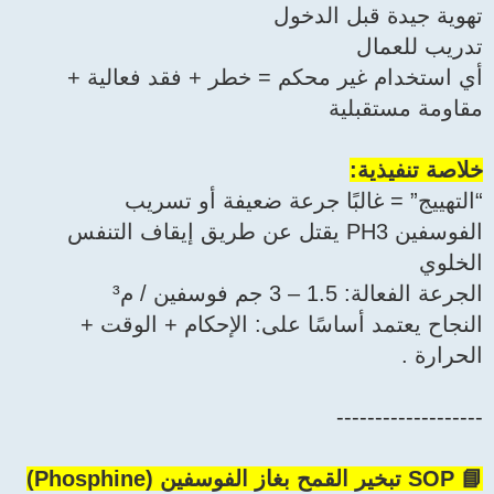
تهوية جيدة قبل الدخول
تدريب للعمال
أي استخدام غير محكم = خطر + فقد فعالية +
مقاومة مستقبلية
خلاصة تنفيذية:
“التهييج” = غالبًا جرعة ضعيفة أو تسريب
الفوسفين PH3 يقتل عن طريق إيقاف التنفس
الخلوي
الجرعة الفعالة: 1.5 – 3 جم فوسفين / م³
النجاح يعتمد أساسًا على: الإحكام + الوقت +
الحرارة .
-------------------
📘 SOP تبخير القمح بغاز الفوسفين (Phosphine)