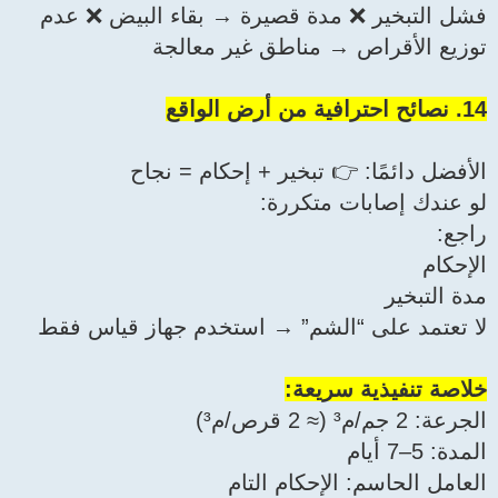
فشل التبخير ❌ مدة قصيرة → بقاء البيض ❌ عدم
توزيع الأقراص → مناطق غير معالجة
14. نصائح احترافية من أرض الواقع
الأفضل دائمًا: 👉 تبخير + إحكام = نجاح
لو عندك إصابات متكررة:
راجع:
الإحكام
مدة التبخير
لا تعتمد على “الشم” → استخدم جهاز قياس فقط
خلاصة تنفيذية سريعة:
الجرعة: 2 جم/م³ (≈ 2 قرص/م³)
المدة: 5–7 أيام
العامل الحاسم: الإحكام التام