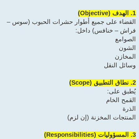
1. الهدف (Objective)
القضاء على جميع أطوار حشرات الحبوب (سوس –
فراش – خنافس) داخل:
الصوامع
الشون
المخازن
وسائل النقل
2. نطاق التطبيق (Scope)
يُطبق على:
القمح الخام
الذرة
المنتجات المخزنة (إن لزم)
3. المسؤوليات (Responsibilities)