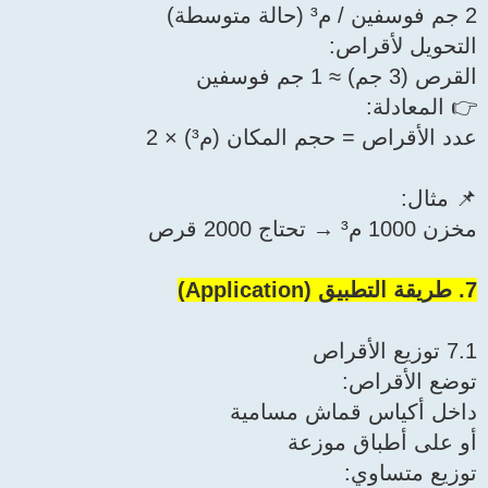
2 جم فوسفين / م³ (حالة متوسطة)
التحويل لأقراص:
القرص (3 جم) ≈ 1 جم فوسفين
👉 المعادلة:
عدد الأقراص = حجم المكان (م³) × 2
📌 مثال:
مخزن 1000 م³ → تحتاج 2000 قرص
7. طريقة التطبيق (Application)
7.1 توزيع الأقراص
توضع الأقراص:
داخل أكياس قماش مسامية
أو على أطباق موزعة
توزيع متساوي: