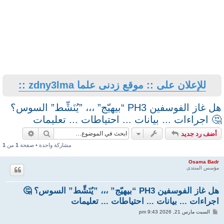
للإعلان على :: موقع زدنى علما zdny3lma ::
هل غاز الفوسفين PH3 “بيهيّج” ،،، ”يُنَشِّط” السوس؟
🤔 اجراءات ... بيانات ... احتياطات ... تعليمات
بحث
بحث متقد
أضف رد جديد
مشاركة واحدة • صفحة
1
من
1
Osama Badr
مؤسس المنتدى
هل غاز الفوسفين PH3 “بيهيّج” ،،، ”يُنَشِّط” السوس؟ 🤔
اجراءات ... بيانات ... احتياطات ... تعليمات
م
السبت مارس 21, 2026 9:43 pm
ش
ا