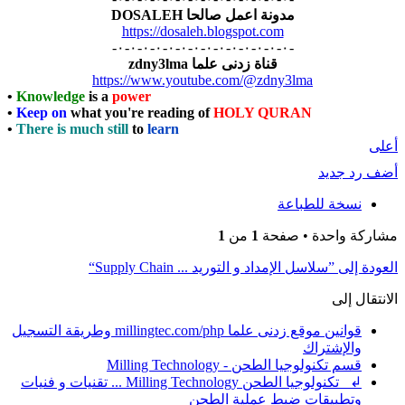
مدونة اعمل صالحا DOSALEH
https://dosaleh.blogspot.com
-٠-٠-٠-٠-٠-٠-٠-٠-٠-٠-٠-٠-٠-٠-
قناة زدنى علما zdny3lma
https://www.youtube.com/@zdny3lma
•
Knowledge
is a
power
•
Keep on
what you're reading of
HOLY QURAN
•
There is much still
to
learn
أعلى
أضف رد جديد
نسخة للطباعة
مشاركة واحدة • صفحة
1
من
1
العودة إلى ”سلاسل الإمداد و التوريد ... Supply Chain“
الانتقال إلى
قوانين موقع زدنى علما millingtec.com/php وطريقة التسجيل
والإشتراك
قسم تكنولوجيا الطحن - Milling Technology
↲ تكنولوجيا الطحن Milling Technology ... تقنيات و فنيات
وتطبيقات ضبط عملية الطحن