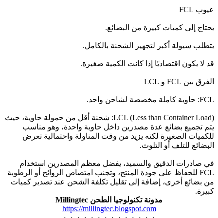
عيوب FCL
يحتاج إلى كميات كبيرة من البضائع.
يتطلب سيولة أكبر لتجهيز الشحنة بالكامل.
قد لا يكون اقتصاديًا إذا كانت الكمية صغيرة.
الفرق بين FCL و LCL
FCL: حاوية كاملة مخصصة لشاحن واحد.
LCL (Less than Container Load): شحنة أقل من حمولة حاوية، حيث
يتم تجميع بضائع عدة مصدرين داخل حاوية واحدة، وهو مناسب
للكميات الصغيرة لكنه يزيد من وقت المناولة واحتمالية تعرض
البضائع للتلف أو التلوث.
في صادرات الدقيق والسميد، يفضل معظم المصدرين استخدام
FCL للحفاظ على جودة المنتج، وتجنب امتصاص الروائح أو الرطوبة
من بضائع أخرى، إضافة إلى تقليل تكلفة الشحن عند تصدير كميات
كبيرة.
مدونة تكنولوجيا الطحن Millingtec
https://millingtec.blogspot.com
-٠-٠-٠-٠-٠-٠-٠-٠-٠-٠-٠-٠-٠-٠-