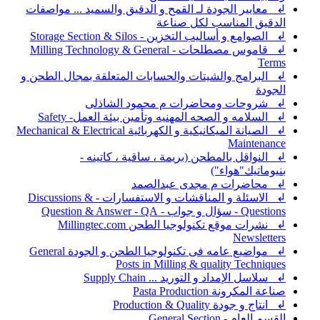
↲ معايير الجودة لـ القمح و الدقيق والسميد ... مواصفات
الدقيق المناسب لكل صناعة
↲ الصوامع و أساليب التخزين - Storage Section & Silos
↲ قاموس مصطلحات - Milling Technology & General
Terms
↲ البرامج والشيتات والحسابات المتعلقة بمجال الطحن و
الجودة
↲ شروحات ومحاضرات م محمود الشاذلى
↲ السلامه و الصحه المهنيه وتأمين بيئة العمل- Safety
↲ الصيانة الميكانيكية و الكهربائية Mechanical & Electrical
Maintenance
↲ النواقل بالمطحن (بريمة ، ساقية ، كاتينه -
بنيوماتيك"هواء")
↲ محاضرات م مجدى عبدالصمد
↲ الاسئلة و المناقشات و الاستفسارات - Discussions &
Questions - سؤال و جواب - Question & Answer - QA
↲ نشرات موقع تكنولوجيا الطحن Millingtec.com
Newsletters
↲ مواضيع عامه فى تكنولوجيا الطحن و الجودة General
Posts in Milling & quality Techniques
↲ سلاسل الإمداد و التوريد ... Supply Chain
صناعة المكرونة Pasta Production
↲ انتاج و جودة Production & Quality
القسم العام - General Section