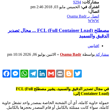
مشاركات:
9294
اشترك في:
الخميس مايو 03, 2018 2:46 pm
اتصال:
اتصل بـ Osama Badr
WWW
مصطلح FCL (Full Container Load) ... مجال تصدير
الدقيق والسميد
اقتابس
مشاركة
بواسطة
Osama Badr
»
الاثنين يوليو 06, 2026 10:16 pm
cebook
Messenger
WhatsApp
Telegram
LinkedIn
Gmail
Print
Blogger
Twitter
في مجال تصدير الدقيق والسميد، يشير مصطلح FCL (Full
Container Load) إلى:
حمولة حاوية كاملة، أي أن الشحنة الخاصة بمصدر واحد تشغل حاوية
كاملة، سواء كانت ممتلئة بالكامل أو قام المصدر بحجزها بالكامل.