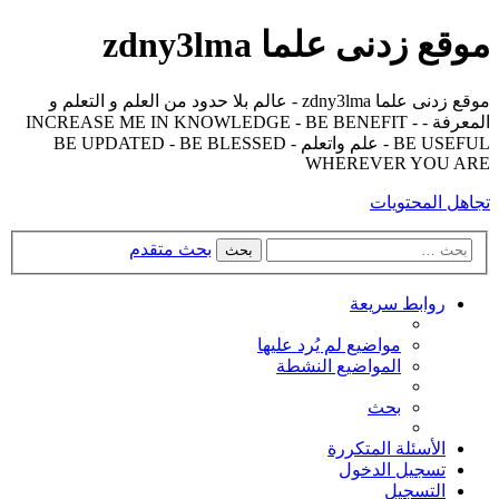
موقع زدنى علما zdny3lma
موقع زدنى علما zdny3lma - عالم بلا حدود من العلم و التعلم و
المعرفة - INCREASE ME IN KNOWLEDGE - BE BENEFIT -
BE USEFUL - علم واتعلم - BE UPDATED - BE BLESSED
WHEREVER YOU ARE
تجاهل المحتويات
بحث متقدم
بحث
روابط سريعة
مواضيع لم يُرد عليها
المواضيع النشطة
بحث
الأسئلة المتكررة
تسجيل الدخول
التسجيل