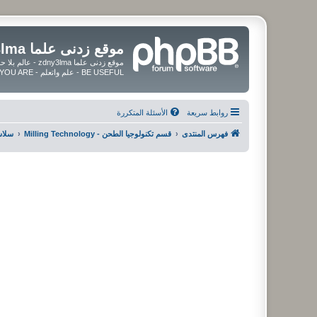
موقع زدنى علما zdny3lma
BE USEFUL - علم واتعلم - BE UPDATED - BE BLESSED WHEREVER YOU ARE
روابط سريعة
الأسئلة المتكررة
فهرس المنتدى
قسم تكنولوجيا الطحن - Milling Technology
سلاسل ا