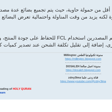
LCL (Less than Cont): شحنة أقل من حمولة حاوية، حيث يتم تجميع بضائع عدة
لكنه يزيد من وقت المناولة واحتمالية تعرض البضائع ل
في صادرات الدقيق والسميد، يفضل معظم المصدرين استخدام FCL للحفاظ على جود
ى، إضافة إلى تقليل تكلفة الشحن عند تصدير كميات كب
مدونة تكنولوجيا الطحن Millingtec
https://millingtec.blogspot.com
-٠-٠-٠-٠-٠-٠-٠-٠-٠-٠-٠-٠-٠-٠-
مدونة اعمل صالحا DOSALEH
https://dosaleh.blogspot.com
-٠-٠-٠-٠-٠-٠-٠-٠-٠-٠-٠-٠-٠-٠-
قناة زدنى علما zdny3lma
https://www.youtube.com/@zdny3lma
eading of
HOLY QURAN
learn