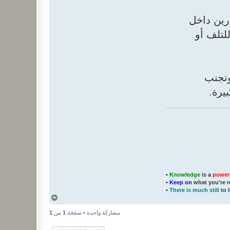
 مصدرين داخل
لتلف أو
ة المنتج، وتجنب
يرة.
•
Knowledge
is a
power
•
Keep on
what you're r
•
There is much still
to
أ
ع
ل
مشاركة واحدة • صفحة
1
من
1
ى