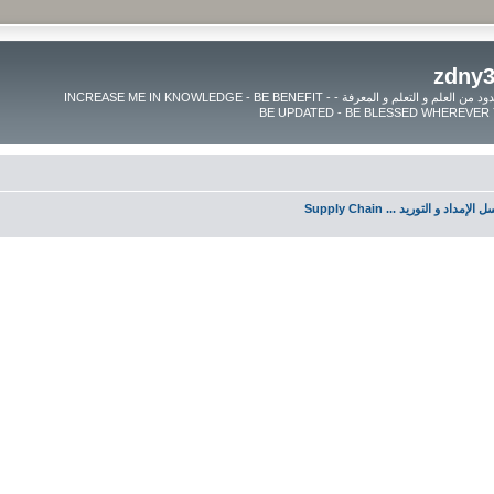
موقع زدنى علما zdny3lma - عالم بلا حدود من العلم و التعلم و المعرفة - INCREASE ME IN KNOWLEDGE - BE BENEFIT -
لإمداد و التوريد ... Supply Chain