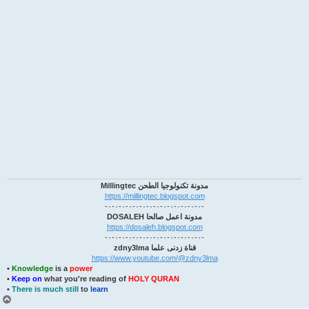
وجيا الطحن Millingtec
https://millingtec.blogs
مل صالحا DOSALEH
https://dosaleh.blogsp
دنى علما zdny3lma
https://www.youtube.com/
•
Knowledge
is a
power
•
Keep on
what you're reading of
HOLY QURAN
•
There is much still
to
learn
أ
ع