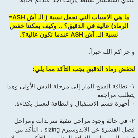
اريت اجد عندكم اجابة.
o
g
p
a
I
k
e
p
m
n
r
ما هي الاسباب التي تجعل نسبة ( الـ آش ASH=
الدقيق؟ .. وكيف يمكننا خفض
ب التأكد مما يلي:
ر إلى مرحلة الدش الأولى وهذا
احل تنقية سرندات ومراحل
فصل القشرة عن الاندوسبرم sizing ، التأكد من