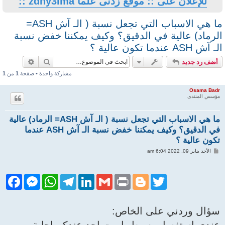
ى علما zdny3lma ::
ما هي الاسباب التي تجعل نسبة ( الـ آش ASH=
قيق؟ وكيف يمكننا خفض نسبة
بحث
بحث متقدم
مشاركة واحدة • صفحة
1
من
1
ما هي الاسباب التي تجعل نسبة ( الـ آش ASH= الرماد) عالية
في الدقيق؟ وكيف يمكننا خفض نسبة الـ آش ASH عندما
F
M
W
T
L
G
P
a
e
h
e
i
m
r
c
s
a
l
n
a
i
e
s
t
e
k
i
n
خاص:
b
e
s
g
e
l
t
o
n
A
r
d