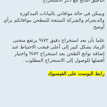
الاستخراج.
ي بالبيانات المذكورة
لمنتجة للمطحن موافاتكم برأي
علما بأن بعد استخراج دقيق ٧٢% يرتفع منحنى
 أعلى فيجب الاحتياط عند
إضافة نواتج الطحن بعد استخراج ٧٢% واختيار
لاستخراج المطلوب .
فيسبوك