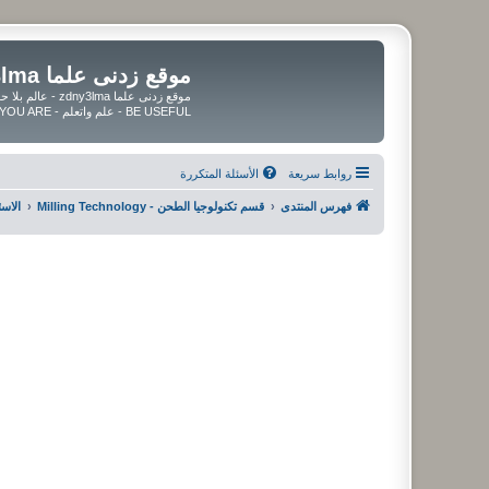
موقع زدنى علما zdny3lma
BE USEFUL - علم واتعلم - BE UPDATED - BE BLESSED WHEREVER YOU ARE
روابط سريعة
الأسئلة المتكررة
فهرس المنتدى
قسم تكنولوجيا الطحن - Milling Technology
الاسئلة و ال