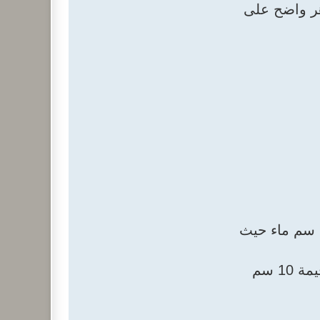
كون ظاهر واضح على
يتم تغيير الشرابات (شرابات الفلاتر ، أكمام الفلاتر) عندما يصل المؤشر إلى (15cm of water) 15 سم ماء حيث
»» يتم تجهيز طقم كامل من شرابات الفلتر عندما يقترب المؤشر من 15 سم ماء وذلك مثلا عند قيمة 10 سم