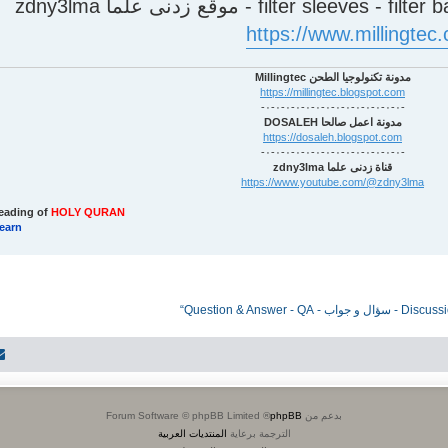
https://www.millingte
مدونة تكنولوجيا الطحن Millingtec
https://millingtec.blogspot.com
-٠-٠-٠-٠-٠-٠-٠-٠-٠-٠-٠-٠-٠-٠-
مدونة اعمل صالحا DOSALEH
https://dosaleh.blogspot.com
-٠-٠-٠-٠-٠-٠-٠-٠-٠-٠-٠-٠-٠-٠-
قناة زدنى علما zdny3lma
https://www.youtube.com/@zdny3lma
eading of
HOLY QURAN
learn
بدعم من
phpBB
® Forum Software © phpBB Limited
الترجمة برعاية
المنتديات العربية