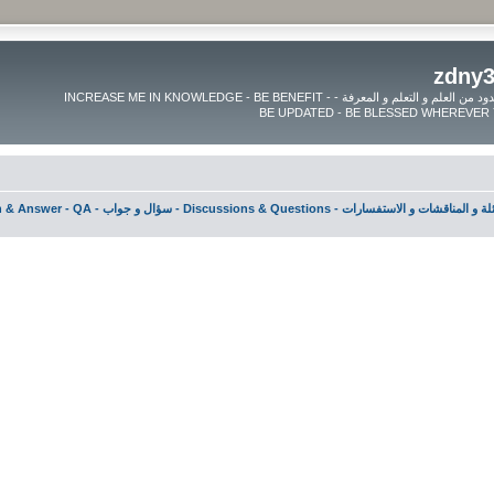
موقع زدنى علما zdny3lma - عالم بلا حدود من العلم و التعلم و المعرفة - INCREASE ME IN KNOWLEDGE - BE BENEFIT -
مناقشات و الاستفسارات - Discussions & Questions - سؤال و جواب - Question & Answer - QA