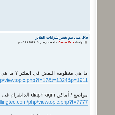
Re: متى يتم تغيير شرابات الفلاتر
م
بواسطة
Osama Badr
»
الجمعة نوفمبر 24, 2023 8:29 pm
ش
ا
ر
ك
ة
ما هى منظومة النفض في الفلتر ؟ ما هى ميكان
php/viewtopic.php?f=17&t=1324&p=1911
مواضع / أماكن diaphragm الدايفرام فى فلاتر jet filter فى مجال الطحن - موقع زدنى علما zdny3lma
llingtec.com/php/viewtopic.php?t=7777