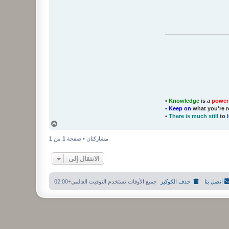
•
Knowledge
is a
power
•
Keep on
what you're r
•
There is much still
to
أ
ع
ل
مشاركتان • صفحة
1
من
1
ى
الانتقال إلى
اتصل بنا
حذف الكوكيز
جميع الأوقات تستخدم
التوقيت العالمي+02:00