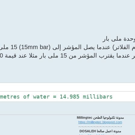
حدة ملى بار
ندما يصل المؤشر إلى (15mm bar) 15 ملى بار .
 15 ملى بار مثلا عند قيمة 10 ملى بار .
metres of water = 14.985 millibars
مدونة تكنولوجيا الطحن Millingtec
https://millingtec.blogspot.com
-٠-٠-٠-٠-٠-٠-٠-٠-٠-٠-٠-٠-٠-٠-
مدونة اعمل صالحا DOSALEH