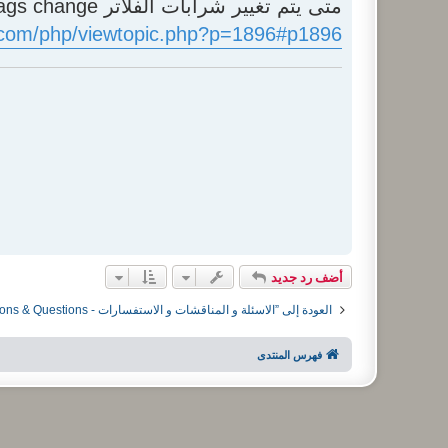
متى يتم تغيير شرابات الفلاتر filter sleeves - filter bags change - موقع زدنى علما zdny3lma
c.com/php/viewtopic.php?p=1896#p1896
أضف رد جديد
العودة إلى ”الاسئلة و المناقشات و الاستفسارات - Discussions & Questions - سؤال و جواب - Question & Answer - QA“
فهرس المنتدى