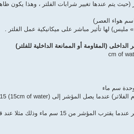
مة داخلية للفلتر <15 ملي بار (حيث يتم عندها تغيير شرابات الفلتر ، وهذا ي
مليس) لها تأثير مباشر على ميكانيكية عمل الفلتر .
لداخلى (المقاومة أو الممانعة الداخلية للفلتر)
وحدة سم ماء